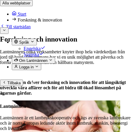
Alla webbplatser
Start
Forskning & innovation
Till startsidan
Forskning och innovation
Språk
Engelska
Lantmännens olika verksamheter knyter ihop hela värdekedjan från
Svenska
jord till bord. Tillsammans har vi en unik möjlighet att påverka och
Om Lantmännen
forma framtidens jordbruk och hållbara matsystem.
Logga in
Lantmännen driver forskning och innovation för att långsiktigt
Tillbaka
utveckla våra affärer och för att bidra till ökad lönsamhet på
ägarnas gårdar.
Lantmännen
Lantmännen är ett lantbrukskooperativ och ägs av svenska lantbrukare
och är norra Europas ledande aktör inom lantbruk, maskin, bioenergi
och livsmedel.