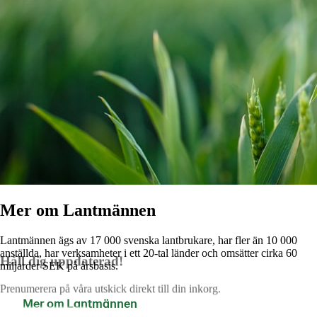
Mer om Lantmännen
Lantmännen ägs av 17 000 svenska lantbrukare, har fler än 10 000
anställda, har verksamheter i ett 20-tal länder och omsätter cirka 60
Håll dig uppdaterad!
miljarder SEK på årsbasis.
Prenumerera på våra utskick direkt till din inkorg.
Mer om Lantmännen
Kontakta oss