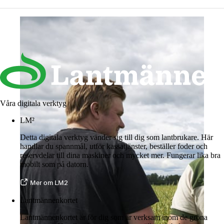
Våra digitala verktyg
LM²
Detta digitala verktyg vänder sig till dig som lantbrukare. Här
handlar du spannmål, utför kassatjänster, beställer foder och
reservdelar till dina maskiner och mycket mer. Fungerar lika bra
mobilt som på datorn.
Mer om LM2
Lantmännenkortet
Lantmännenkortet är för dig som är verksam inom de gröna