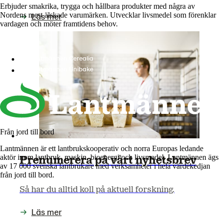
Erbjuder smakrika, trygga och hållbara produkter med några av
Nordens mest älskade varumärken. Utvecklar livsmedel som förenklar
Läs mer
vardagen och möter framtidens behov.
Lantmännen Cerealia
Lantmännen Unibake
Från jord till bord
Lantmännen är ett lantbrukskooperativ och norra Europas ledande
aktör inom lantbruk, maskin, bioenergi och livsmedel. Lantmännen ägs
Prenumerera på vårt nyhetsbrev
av 17 000 svenska lantbrukare med verksamheter i hela värdekedjan
från jord till bord.
Så har du alltid koll på aktuell forskning.
Läs mer