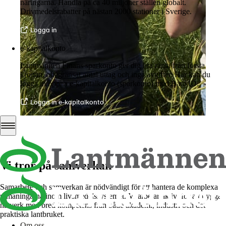
näringarna. Handla på ca 40 miljoner ställen globalt.
Drivmedelsrabatter på nästan 2000 stationer i Sverige.
Logga in
e-kapitalkonto
Lantmännen Finans sparkonto ger dig bra ränta från första
kronan, obegränsat antal uttag och inga avgifter. Här kan du
logga in/öppna e-kapitalkonto (sparkonto) med BankID.
Logga in e-kapitalkonto
Vi tror på samverkan
Samarbete och samverkan är nödvändigt för att hantera de komplexa
utmaningarna inom livsmedelssystemet. Vi arbetar aktivt för att bygga
nätverk med bred kompetens från både akademi, industri och det
praktiska lantbruket.
Om oss