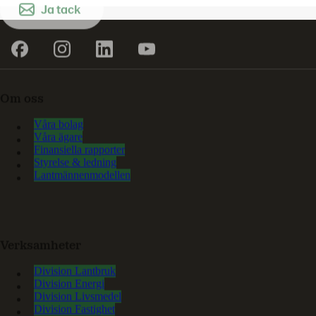
Ja tack
Om oss
Våra bolag
Våra ägare
Finansiella rapporter
Styrelse & ledning
Lantmännenmodellen
Verksamheter
Division Lantbruk
Division Energi
Division Livsmedel
Division Fastighet