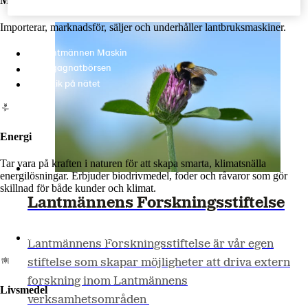
Maskiner
Importerar, marknadsför, säljer och underhåller lantbruksmaskiner.
Lantmännen Maskin
Begagnatbörsen
Butik på nätet
Energi
Tar vara på kraften i naturen för att skapa smarta, klimatsnälla
energilösningar. Erbjuder biodrivmedel, foder och råvaror som gör
skillnad för både kunder och klimat.
Lantmännens Forskningsstiftelse
Lantmännen Biorefineries
Lantmännens Forskningsstiftelse är vår egen
stiftelse som skapar möjligheter att driva extern
forskning inom Lantmännens
Livsmedel
ve
rks
amhets
områden