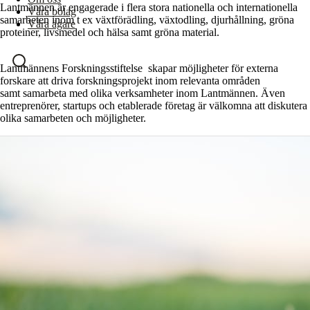
Lantmännen är engagerade i flera stora nationella och internationella
Våra bolag
samarbeten inom t ex växtförädling, växtodling, djurhållning, gröna
Våra ägare
proteiner, livsmedel och hälsa samt gröna material.
Lantmännens Forskningsstiftelse
skapar möjligheter
för
extern
a
forsk
are att
driva forskningsprojekt inom relevanta områden
samt
samarbeta
med olika
verksamheter
inom
Lantmännen
.
Även
entreprenörer,
startups
och etablerade företag är välkomna att diskutera
olika samarbeten och
möjligheter.