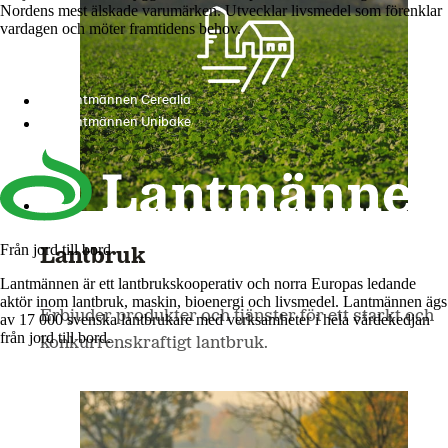
Nordens mest älskade varumärken. Utvecklar livsmedel som förenklar
vardagen och möter framtidens behov.
Lantmännen Cerealia
Lantmännen Unibake
Från jord till bord
Lantbruk
Lantmännen är ett lantbrukskooperativ och norra Europas ledande
aktör inom lantbruk, maskin, bioenergi och livsmedel. Lantmännen ägs
Erbjuder produkter och tjänster för ett starkt och
av 17 000 svenska lantbrukare med verksamheter i hela värdekedjan
från jord till bord.
konkurrenskraftigt lantbruk.