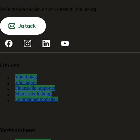
Prenumerera på våra utskick direkt till din inkorg.
Ja tack
Om oss
Våra bolag
Våra ägare
Finansiella rapporter
Styrelse & ledning
Lantmännenmodellen
Verksamheter