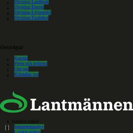
Division Lantbruk
Division Energi
Division Livsmedel
Division Fastighet
Genvägar
Karriär
Press och nyheter
Om oss
Kontakta oss
Hantera kakor
Integritetspolicy
Cookie policy