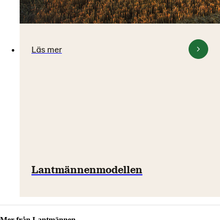
Läs mer
Lantmännenmodellen
Mer från Lantmännen