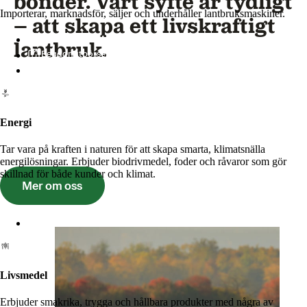
bönder. Vårt syfte är tydligt
Importerar, marknadsför, säljer och underhåller lantbruksmaskiner.
– att skapa ett livskraftigt
Lantmännen Maskin
lantbruk.
Begagnatbörsen
Butik på nätet
Energi
Tar vara på kraften i naturen för att skapa smarta, klimatsnälla
energilösningar. Erbjuder biodrivmedel, foder och råvaror som gör
skillnad för både kunder och klimat.
Mer om oss
Lantmännen Biorefineries
Livsmedel
Erbjuder smakrika, trygga och hållbara produkter med några av