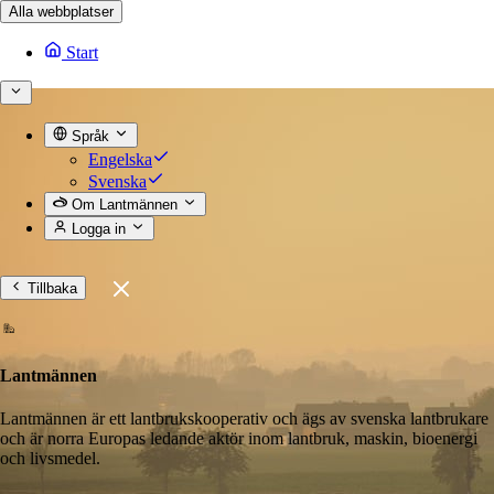
Alla webbplatser
Start
Språk
Engelska
Svenska
Om Lantmännen
Logga in
Tillbaka
Lantmännen
Lantmännen är ett lantbrukskooperativ och ägs av svenska lantbrukare
och är norra Europas ledande aktör inom lantbruk, maskin, bioenergi
och livsmedel.