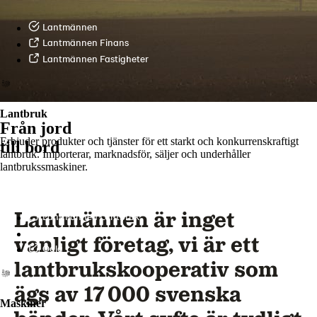
Lantmännen
Lantmännen Finans
Lantmännen Fastigheter
Lantbruk
Från jord
Erbjuder produkter och tjänster för ett starkt och konkurrenskraftigt
till bord
lantbruk. Importerar, marknadsför, säljer och underhåller
lantbrukssmaskiner.
Lantmännen är inget
Lantmännen Lantbruk
LM2
vanligt företag, vi är ett
Odla
lantbrukskooperativ som
ägs av 17 000 svenska
Maskiner