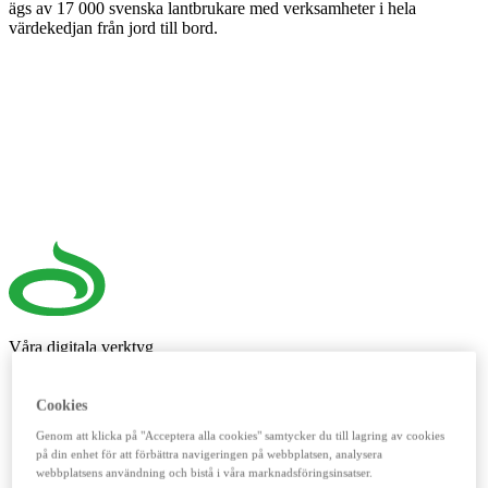
ägs av 17 000 svenska lantbrukare med verksamheter i hela
värdekedjan från jord till bord.
Våra digitala verktyg
LM²
Cookies
Detta digitala verktyg vänder sig till dig som lantbrukare. Här
Genom att klicka på "Acceptera alla cookies" samtycker du till lagring av cookies
handlar du spannmål, utför kassatjänster, beställer foder och
på din enhet för att förbättra navigeringen på webbplatsen, analysera
reservdelar till dina maskiner och mycket mer. Fungerar lika
webbplatsens användning och bistå i våra marknadsföringsinsatser.
bra mobilt som på datorn.