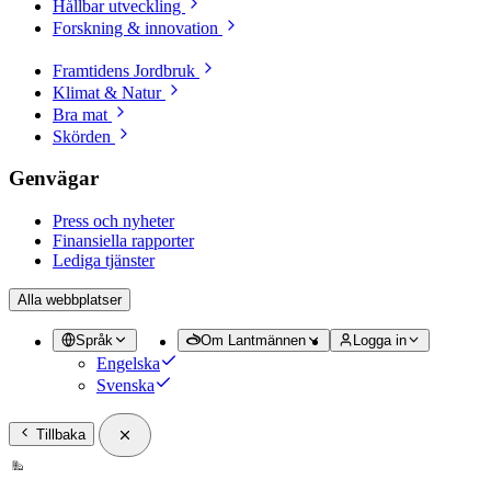
Hållbar utveckling
Forskning & innovation
Framtidens Jordbruk
Klimat & Natur
Bra mat
Skörden
Genvägar
Press och nyheter
Finansiella rapporter
Lediga tjänster
Alla webbplatser
Språk
Om Lantmännen
Logga in
Engelska
Svenska
Tillbaka