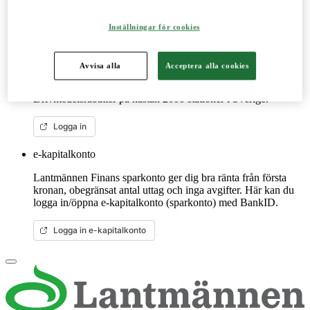
Mer om LM2
Inställningar för cookies
Lantmännenkortet
Avvisa alla
Acceptera alla cookies
Lantmännenkortet är för dig som är verksam inom de gröna
näringarna. Handla på ca 40 miljoner ställen globalt.
Drivmedelsrabatter på nästan 2000 stationer i Sverige.
Logga in
e-kapitalkonto
Lantmännen Finans sparkonto ger dig bra ränta från första
kronan, obegränsat antal uttag och inga avgifter. Här kan du
logga in/öppna e-kapitalkonto (sparkonto) med BankID.
Logga in e-kapitalkonto