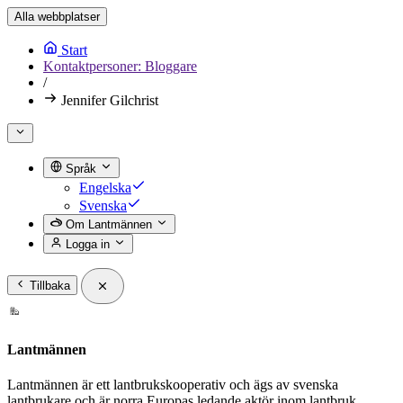
Alla webbplatser
Start
Kontaktpersoner: Bloggare
/
Jennifer Gilchrist
Språk
Engelska
Svenska
Om Lantmännen
Logga in
Tillbaka
Lantmännen
Lantmännen är ett lantbrukskooperativ och ägs av svenska
lantbrukare och är norra Europas ledande aktör inom lantbruk,