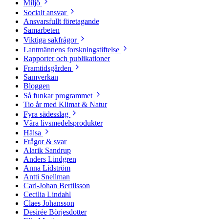
Miljö
Socialt ansvar
Ansvarsfullt företagande
Samarbeten
Viktiga sakfrågor
Lantmännens forskningstiftelse
Rapporter och publikationer
Framtidsgården
Samverkan
Bloggen
Så funkar programmet
Tio år med Klimat & Natur
Fyra sädesslag
Våra livsmedelsprodukter
Hälsa
Frågor & svar
Alarik Sandrup
Anders Lindgren
Anna Lidström
Antti Snellman
Carl-Johan Bertilsson
Cecilia Lindahl
Claes Johansson
Desirée Börjesdotter