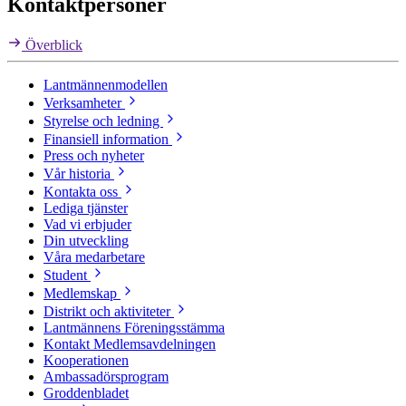
Kontaktpersoner
Överblick
Lantmännenmodellen
Verksamheter
Styrelse och ledning
Finansiell information
Press och nyheter
Vår historia
Kontakta oss
Lediga tjänster
Vad vi erbjuder
Din utveckling
Våra medarbetare
Student
Medlemskap
Distrikt och aktiviteter
Lantmännens Föreningsstämma
Kontakt Medlemsavdelningen
Kooperationen
Ambassadörsprogram
Groddenbladet