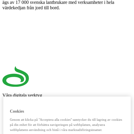
ägs av 17 000 svenska lantbrukare med verksamheter i hela
värdekedjan från jord till bord.
Våra digitala verktyg
LM²
Cookies
Detta digitala verktyg vänder sig till dig som lantbrukare. Här
Genom att klicka på "Acceptera alla cookies" samtycker du till lagring av cookies
handlar du spannmål, utför kassatjänster, beställer foder och
på din enhet för att förbättra navigeringen på webbplatsen, analysera
reservdelar till dina maskiner och mycket mer. Fungerar lika
webbplatsens användning och bistå i våra marknadsföringsinsatser.
bra mobilt som på datorn.