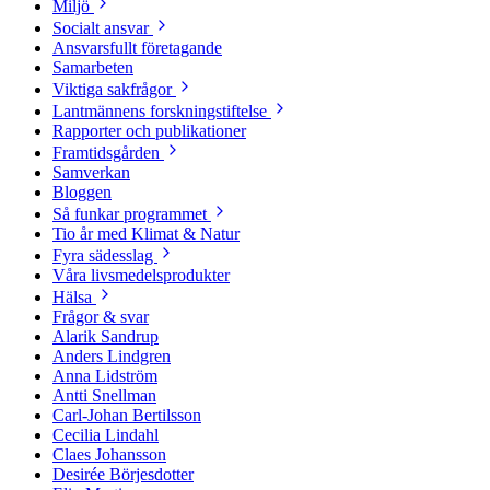
Miljö
Socialt ansvar
Ansvarsfullt företagande
Samarbeten
Viktiga sakfrågor
Lantmännens forskningstiftelse
Rapporter och publikationer
Framtidsgården
Samverkan
Bloggen
Så funkar programmet
Tio år med Klimat & Natur
Fyra sädesslag
Våra livsmedelsprodukter
Hälsa
Frågor & svar
Alarik Sandrup
Anders Lindgren
Anna Lidström
Antti Snellman
Carl-Johan Bertilsson
Cecilia Lindahl
Claes Johansson
Desirée Börjesdotter