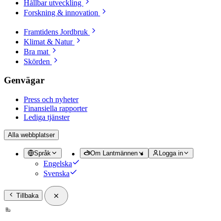
Hållbar utveckling
Forskning & innovation
Framtidens Jordbruk
Klimat & Natur
Bra mat
Skörden
Genvägar
Press och nyheter
Finansiella rapporter
Lediga tjänster
Alla webbplatser
Språk
Om Lantmännen
Logga in
Engelska
Svenska
Tillbaka