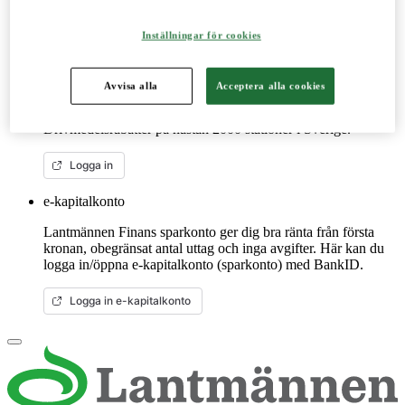
Mer om LM2
Inställningar för cookies
Lantmännenkortet
Avvisa alla
Acceptera alla cookies
Lantmännenkortet är för dig som är verksam inom de gröna
näringarna. Handla på ca 40 miljoner ställen globalt.
Drivmedelsrabatter på nästan 2000 stationer i Sverige.
Logga in
e-kapitalkonto
Lantmännen Finans sparkonto ger dig bra ränta från första
kronan, obegränsat antal uttag och inga avgifter. Här kan du
logga in/öppna e-kapitalkonto (sparkonto) med BankID.
Logga in e-kapitalkonto