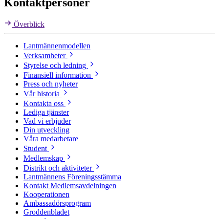
Kontaktpersoner
Överblick
Lantmännenmodellen
Verksamheter
Styrelse och ledning
Finansiell information
Press och nyheter
Vår historia
Kontakta oss
Lediga tjänster
Vad vi erbjuder
Din utveckling
Våra medarbetare
Student
Medlemskap
Distrikt och aktiviteter
Lantmännens Föreningsstämma
Kontakt Medlemsavdelningen
Kooperationen
Ambassadörsprogram
Groddenbladet