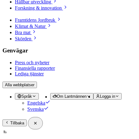
Hållbar utveckling
Forskning & innovation
Framtidens Jordbruk
Klimat & Natur
Bra mat
Skörden
Genvägar
Press och nyheter
Finansiella rapporter
Lediga tjänster
Alla webbplatser
Språk
Om Lantmännen
Logga in
Engelska
Svenska
Tillbaka