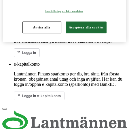
Mer om LM2
Inställningar för cookies
Lantmännenkortet
Avvisa alla
Acceptera alla cookies
Lantmännenkortet är för dig som är verksam inom de gröna
näringarna. Handla på ca 40 miljoner ställen globalt.
Drivmedelsrabatter på nästan 2000 stationer i Sverige.
Logga in
e-kapitalkonto
Lantmännen Finans sparkonto ger dig bra ränta från första
kronan, obegränsat antal uttag och inga avgifter. Här kan du
logga in/öppna e-kapitalkonto (sparkonto) med BankID.
Logga in e-kapitalkonto