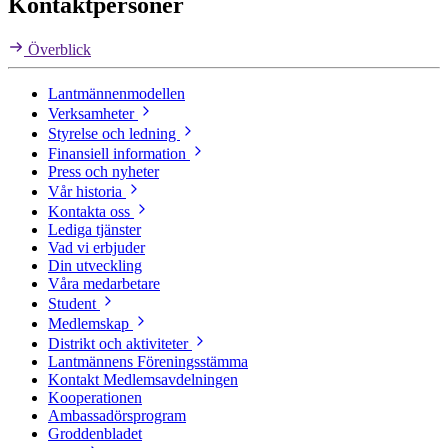
Kontaktpersoner
Överblick
Lantmännenmodellen
Verksamheter
Styrelse och ledning
Finansiell information
Press och nyheter
Vår historia
Kontakta oss
Lediga tjänster
Vad vi erbjuder
Din utveckling
Våra medarbetare
Student
Medlemskap
Distrikt och aktiviteter
Lantmännens Föreningsstämma
Kontakt Medlemsavdelningen
Kooperationen
Ambassadörsprogram
Groddenbladet