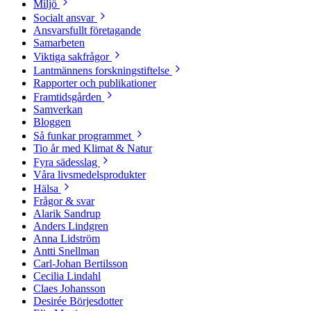
Miljö
Socialt ansvar
Ansvarsfullt företagande
Samarbeten
Viktiga sakfrågor
Lantmännens forskningstiftelse
Rapporter och publikationer
Framtidsgården
Samverkan
Bloggen
Så funkar programmet
Tio år med Klimat & Natur
Fyra sädesslag
Våra livsmedelsprodukter
Hälsa
Frågor & svar
Alarik Sandrup
Anders Lindgren
Anna Lidström
Antti Snellman
Carl-Johan Bertilsson
Cecilia Lindahl
Claes Johansson
Desirée Börjesdotter