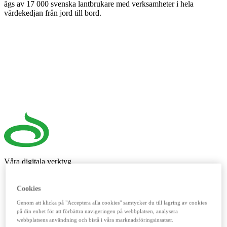
ägs av 17 000 svenska lantbrukare med verksamheter i hela
värdekedjan från jord till bord.
Våra digitala verktyg
LM²
Cookies
Detta digitala verktyg vänder sig till dig som lantbrukare. Här
Genom att klicka på "Acceptera alla cookies" samtycker du till lagring av cookies
handlar du spannmål, utför kassatjänster, beställer foder och
på din enhet för att förbättra navigeringen på webbplatsen, analysera
reservdelar till dina maskiner och mycket mer. Fungerar lika
webbplatsens användning och bistå i våra marknadsföringsinsatser.
bra mobilt som på datorn.