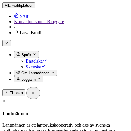
Alla webbplatser
Start
Kontaktpersoner: Bloggare
/
Lova Brodin
Språk
Engelska
Svenska
Om Lantmännen
Logga in
Tillbaka
Lantmännen
Lantmännen är ett lantbrukskooperativ och ägs av svenska
lantbrukare och är norra Europas ledande aktör inom lantbruk,