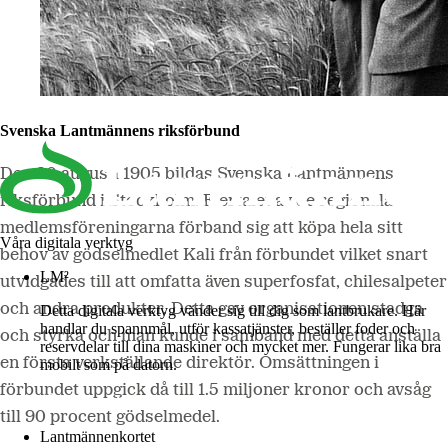
Svenska Lantmännens riksförbund
Den 30 augusti 1905 bildas Svenska Lantmännens
riksförbund i Stockholm. Flertalet av de regionala
medlemsföreningarna förband sig att köpa hela sitt
Våra digitala verktyg
behov av gödselmedlet Kali från förbundet vilket snart
LM²
utvidgades till att omfatta även superfosfat, chilesalpeter
och andra produkter. Detta gav organisationen stadga
Detta digitala verktyg vänder sig till dig som lantbrukare. Här
handlar du spannmål, utför kassatjänster, beställer foder och
och styrka och man kunde i samband med detta anställa
reservdelar till dina maskiner och mycket mer. Fungerar lika bra
en första verkställande direktör. Omsättningen i
mobilt som på datorn.
förbundet uppgick då till 1.5 miljoner kronor och avsåg
Mer om LM2
till 90 procent gödselmedel.
Lantmännenkortet