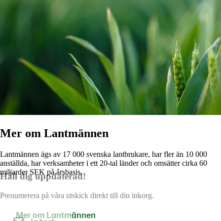
Mer om Lantmännen
Lantmännen ägs av 17 000 svenska lantbrukare, har fler än 10 000
anställda, har verksamheter i ett 20-tal länder och omsätter cirka 60
miljarder SEK på årsbasis.
Håll dig uppdaterad!
Prenumerera på våra utskick direkt till din inkorg.
Mer om Lantmännen
Kontakta oss