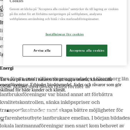
Cookies
deras förlängda arm in i industrin och på marknaden.
Genom att klicka på "Acceptera alla cookies" samtycker du till lagring av cookies
Maskiner
på din enhet för att förbättra navigeringen på webbplatsen, analysera
Det var ett sätt att balansera maktbalansen i
webbplatsens användning och bistå i våra marknadsföringsinsatser.
Importerar, marknadsför, säljer och underhåller lantbruksmaskiner.
livsmedelsvärdekedjan, där den ensamme bonden hade
lite att sätta emot den framväxande
Lantmännen Maskin
Inställningar för cookies
industriverksamheten. Under den här perioden
Begagnatbörsen
Butik på nätet
etablerades både mejeri-, skogs- och
Avvisa alla
Acceptera alla cookies
lantmannaföreningar.
Energi
Den första centralföreningen grundades i Skaraborg län
Tar vara på kraften i naturen för att skapa smarta, klimatsnälla
energilösningar. Erbjuder biodrivmedel, foder och råvaror som gör
1895. Målen med dessa tidiga former av
skillnad för både kunder och klimat.
lantbruksföreningar var bland annat att förbättra
kvalitetskontrollen, sänka inköpspriser och
Lantmännen Biorefineries
transportkostnader samt skapa bättre möjligheter för
erfarenhetsutbyte lantbrukare emellan. I början bildades
lokala lantmannaföreningar men snart kom behovet av