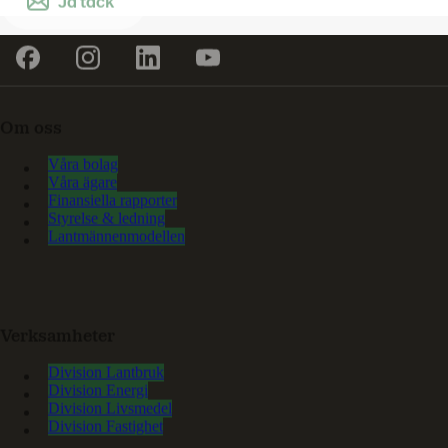
Ja tack
Om oss
Våra bolag
Våra ägare
Finansiella rapporter
Styrelse & ledning
Lantmännenmodellen
Verksamheter
Division Lantbruk
Division Energi
Division Livsmedel
Division Fastighet