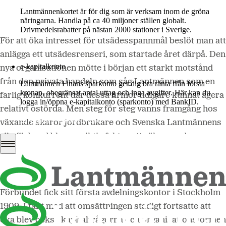
Lantmännenkortet är för dig som är verksam inom de gröna
näringarna. Handla på ca 40 miljoner ställen globalt.
Drivmedelsrabatter på nästan 2000 stationer i Sverige.
För att öka intresset för utsädesspannmål beslöt man att
Logga in
anlägga ett utsädesrenseri, som startade året därpå. Den
e-kapitalkonto
nya organisationen mötte i början ett starkt motstånd
från den privata handeln som såg Lantmännen som en
Lantmännen Finans sparkonto ger dig bra ränta från första
kronan, obegränsat antal uttag och inga avgifter. Här kan du
farlig konkurrent där dessa firmor tidigare kunnat agera
logga in/öppna e-kapitalkonto (sparkonto) med BankID.
relativt ostörda. Men steg för steg vanns framgång hos
Logga in e-kapitalkonto
växande skaror jordbrukare och Svenska Lantmännens
riksförbund blev en viktig faktor att räkna med.
Förbundet fick sitt första avdelningskontor i Stockholm
1909. I takt med att omsättningen stadigt fortsatte att
öka blev också kapitalfrågorna och organisationsformen