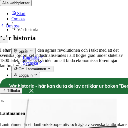
Alla webbplatser
Start
Om oss
/
Om oss
Vår historia
Vår historia
I efterdyningarna av den agrara revolutionen och i takt med att det
Språk
svenska jordbruket industrialiserades i allt högre grad under slutet av
Engelska
1800-talet, föddes också idén om att bilda ekonomiska föreningar
Svenska
lantbrukare emellan.
Om Lantmännen
Logga in
Vår historia - här kan du ta del av artiklar ur boken 
Tillbaka
Lantmännen
Lantmännen är ett lantbrukskooperativ och ägs av svenska lantbrukare