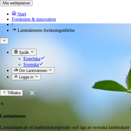
Alla webbplatser
Start
Forskning & innovation
/
Lantmännens forskningstiftelse
Språk
Engelska
Svenska
Om Lantmännen
Logga in
Tillbaka
Lantmännen
Lantmännen är ett lantbrukskooperativ och ägs av svenska lantbrukare