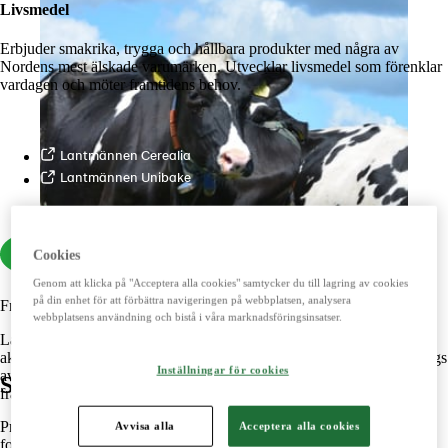
Livsmedel
Erbjuder smakrika, trygga och hållbara produkter med några av
Nordens mest älskade varumärken. Utvecklar livsmedel som förenklar
vardagen och möter framtidens behov.
Lantmännen Cerealia
Lantmännen Unibake
Cookies
Genom att klicka på "Acceptera alla cookies" samtycker du till lagring av cookies
på din enhet för att förbättra navigeringen på webbplatsen, analysera
Från jord till bord
webbplatsens användning och bistå i våra marknadsföringsinsatser.
Lantmännen är ett lantbrukskooperativ och norra Europas ledande
aktör inom lantbruk, maskin, bioenergi och livsmedel. Lantmännen ägs
Inställningar för cookies
av 17 000 svenska lantbrukare med verksamheter i hela värdekedjan
Stiftelsens nyhetsbrev
från jord till bord.
Prenumerera på vårt nyhetsbrev så har du alltid koll på aktuell
Avvisa alla
Acceptera alla cookies
forskning från oss.