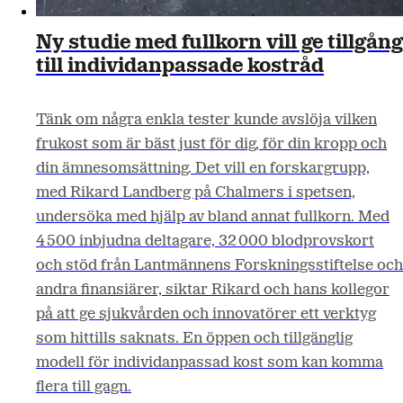
Ny studie med fullkorn vill ge tillgång
till individanpassade kostråd
Tänk om några enkla tester kunde avslöja vilken
frukost som är bäst just för dig, för din kropp och
din ämnesomsättning. Det vill en forskargrupp,
med Rikard Landberg på Chalmers i spetsen,
undersöka med hjälp av bland annat fullkorn. Med
4 500 inbjudna deltagare, 32 000 blodprovskort
och stöd från Lantmännens Forskningsstiftelse och
andra finansiärer, siktar Rikard och hans kollegor
på att ge sjukvården och innovatörer ett verktyg
som hittills saknats. En öppen och tillgänglig
modell för individanpassad kost som kan komma
flera till gagn.