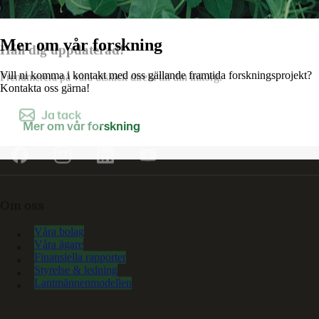
Mer om vår forskning
Håll dig uppdaterad!
Vill ni komma i kontakt med oss gällande framtida forskningsprojekt?
Prenumerera på våra utskick direkt till din inkorg.
Kontakta oss gärna!
Ja tack
Mer om vår forskning
Om oss
Våra bolag
Våra ägare
Finansiella rapporter
Styrelse & ledning
Lantmännenmodellen