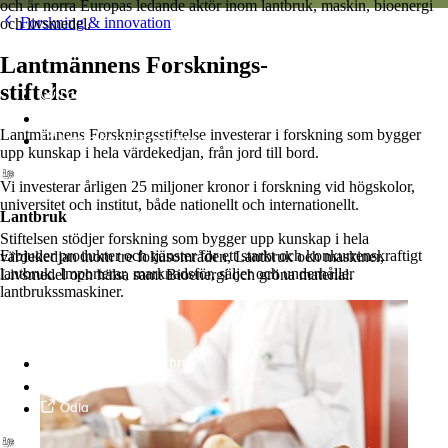
och är norra Europas ledande aktör inom lantbruk, maskin, bioenergi
Forskning & innovation
och livsmedel.
Lantmännens Forsknings-
stiftelse
Lantmännen
Lantmännen Finans
Lantmännens Forskningsstiftelse investerar i forskning som bygger
Lantmännen Fastigheter
upp kunskap i hela värdekedjan, från jord till bord.
Vi investerar årligen
25 miljoner kronor i forskning vid högskolor,
universitet och institut, både nationellt och internationellt.
Lantbruk
Stiftelsen stödjer forskning som bygger upp kunskap i hela
Erbjuder produkter och tjänster för ett starkt och konkurrenskraftigt
värdekedjan inom tre fokusområden, Lantbruk och maskiner,
lantbruk. Importerar, marknadsför, säljer och underhåller
Livsmedel och hälsa samt Bioenergi och gröna material.
lantbrukssmaskiner.
Lantmännen Lantbruk
LM2
Odla