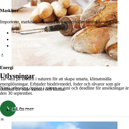
Maskiner
Importerar, marknadsför, säljer och underhåller lantbruksmaskiner.
Lantmännen Maskin
Begagnatbörsen
Butik på nätet
Energi
Utlysningar
Tar vara på kraften i naturen för att skapa smarta, klimatsnälla
energilösningar. Erbjuder biodrivmedel, foder och råvaror som gör
Nästa utlysning öppnar i mitten av juni och deadline för ansökningar är
skillnad för både kunder och klimat.
den 30 september.
Läs mer
Lantmännen Biorefineries