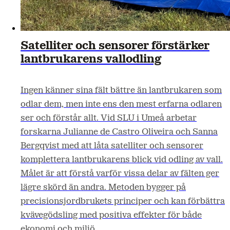
Satelliter och sensorer förstärker
lantbrukarens vallodling
Ingen känner sina fält bättre än lantbrukaren som
odlar dem, men inte ens den mest erfarna odlaren
ser och förstår allt. Vid SLU i Umeå arbetar
forskarna Julianne de Castro Oliveira och Sanna
Bergqvist med att låta satelliter och sensorer
komplettera lantbrukarens blick vid odling av vall.
Målet är att förstå varför vissa delar av fälten ger
lägre skörd än andra. Metoden bygger på
precisionsjordbrukets principer och kan förbättra
kvävegödsling med positiva effekter för både
ekonomi och miljö.