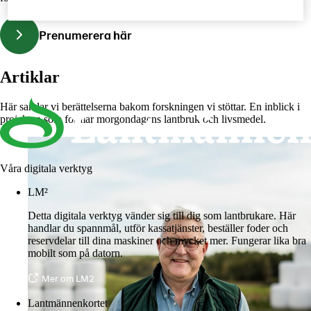
Prenumerera här
Artiklar
Här samlar vi berättelserna bakom forskningen vi stöttar. En inblick i
projekten som formar morgondagens lantbruk och livsmedel.
Våra digitala verktyg
LM²
Detta digitala verktyg vänder sig till dig som lantbrukare. Här
handlar du spannmål, utför kassatjänster, beställer foder och
reservdelar till dina maskiner och mycket mer. Fungerar lika bra
mobilt som på datorn.
Mer om LM2
Lantmännenkortet