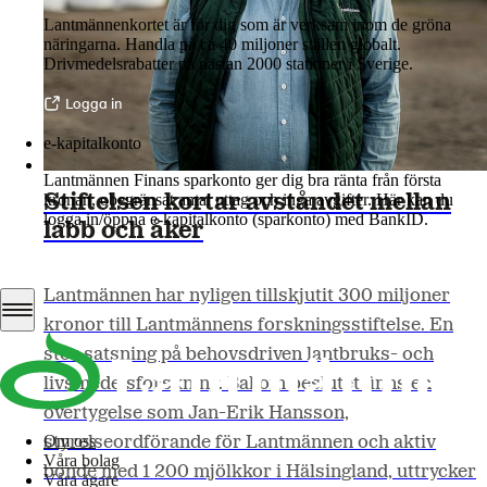
Lantmännenkortet är för dig som är verksam inom de gröna
näringarna. Handla på ca 40 miljoner ställen globalt.
Drivmedelsrabatter på nästan 2000 stationer i Sverige.
Logga in
e-kapitalkonto
Lantmännen Finans sparkonto ger dig bra ränta från första
Stiftelsen kortar avståndet mellan
kronan, obegränsat antal uttag och inga avgifter. Här kan du
logga in/öppna e-kapitalkonto (sparkonto) med BankID.
labb och åker
Logga in e-kapitalkonto
Lantmännen har nyligen tillskjutit 300 miljoner
kronor till Lantmännens forskningsstiftelse. En
stor satsning på behovsdriven lantbruks- och
livsmedelsforskning. Bakom beslutet finns en
övertygelse som Jan-Erik Hansson,
Om oss
styrelseordförande för Lantmännen och aktiv
Våra bolag
bonde med 1 200 mjölkkor i Hälsingland, uttrycker
Våra ägare