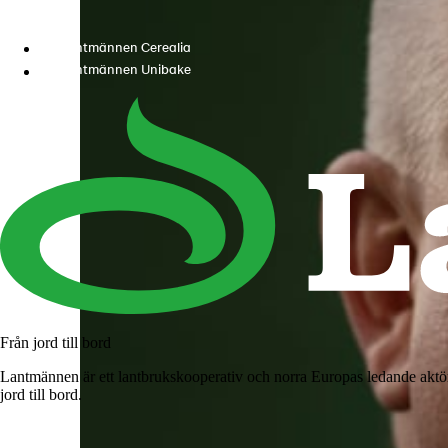
Lantmännen Cerealia
Lantmännen Unibake
Från jord till bord
Lantmännen är ett lantbrukskooperativ och norra Europas ledande aktö
jord till bord.