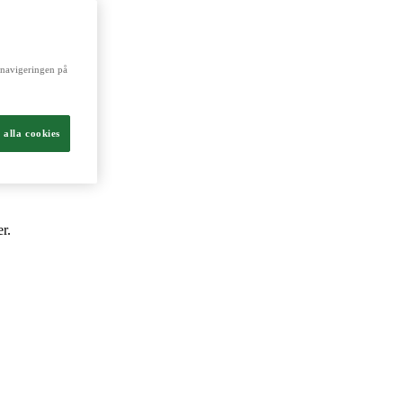
ch livsmedel.
a navigeringen på
 alla cookies
r.