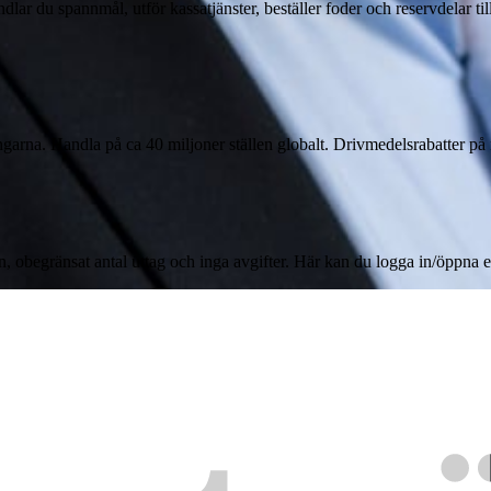
andlar du spannmål, utför kassatjänster, beställer foder och reservdelar 
arna. Handla på ca 40 miljoner ställen globalt. Drivmedelsrabatter på 
n, obegränsat antal uttag och inga avgifter. Här kan du logga in/öppna