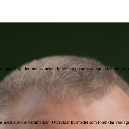
lösningar. Erbjuder biodrivmedel, foder och råvaror som gör skillnad för
ns mest älskade varumärken. Utvecklar livsmedel som förenklar vardag