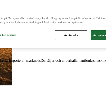
och är norra Europas ledande aktör inom lantbruk, maskin, bioenergi o
cka på "Acceptera alla cookies" samtycker du till lagring av cookies på din enhet för att förbättr
analysera webbplatsens användning och bistå i våra marknadsföringsinsatser.
r för cookies
Avvisa alla
Acceptera
ntbruk. Importerar, marknadsför, säljer och underhåller lantbrukssmaskine
.