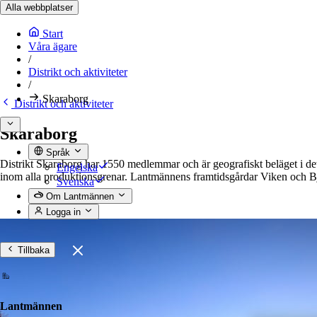
Alla webbplatser
Start
Våra ägare
/
Distrikt och aktiviteter
/
Skaraborg
Distrikt och aktiviteter
Skaraborg
Språk
Distrikt Skaraborg har 1550 medlemmar och är geografiskt beläget i de
Engelska
inom alla produktionsgrenar. Lantmännens framtidsgårdar Viken och Bjert
Svenska
Om Lantmännen
Logga in
Tillbaka
Lantmännen