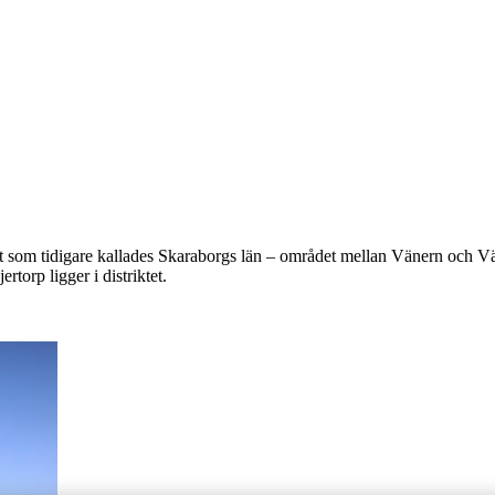
t som tidigare kallades Skaraborgs län – området mellan Vänern och Vät
orp ligger i distriktet.