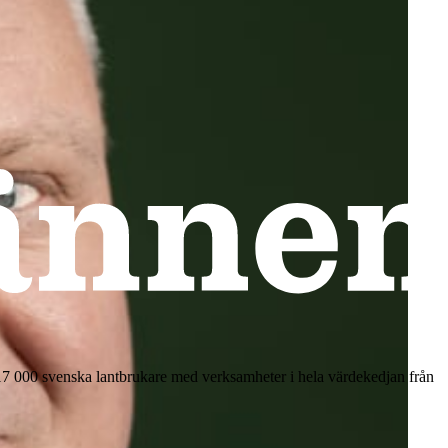
17 000 svenska lantbrukare med verksamheter i hela värdekedjan från