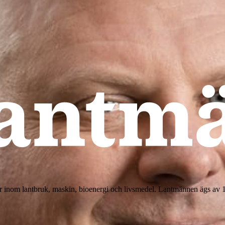
r inom lantbruk, maskin, bioenergi och livsmedel. Lantmännen ägs av 