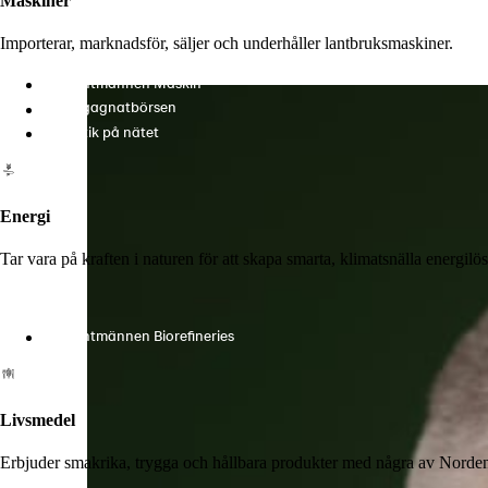
Maskiner
Importerar, marknadsför, säljer och underhåller lantbruksmaskiner.
Lantmännen Maskin
Begagnatbörsen
Butik på nätet
Energi
Tar vara på kraften i naturen för att skapa smarta, klimatsnälla energi
Lantmännen Biorefineries
Livsmedel
Erbjuder smakrika, trygga och hållbara produkter med några av Norde