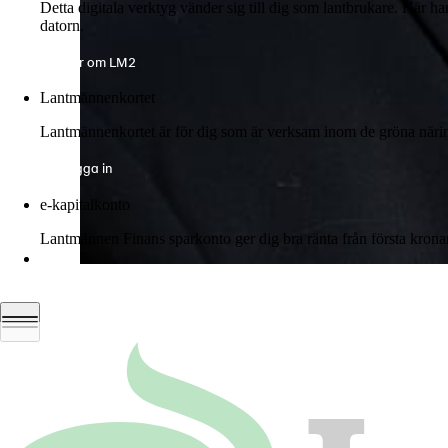
Detta digitala verktyg vänder sig till dig som lantbrukare. Här h
datorn.
Mer om LM2
Lantmännenkortet
Lantmännenkortet är för dig som är verksam inom de gröna näring
Logga in
e-kapitalkonto
Lantmännen Finans sparkonto ger dig bra ränta från första krona
Logga in e-kapitalkonto
C-F Svederberg
Ordförande