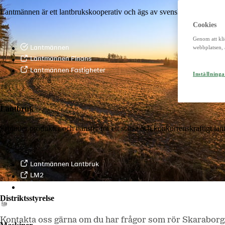
Lantmännen är ett lantbrukskooperativ och ägs av svenska lantbrukare 
Cookies
Genom att kli
Lantmännen
webbplatsen, 
Lantmännen Finans
Lantmännen Fastigheter
Inställninga
Lantbruk
Erbjuder produkter och tjänster för ett starkt och konkurrenskraftigt la
Lantmännen Lantbruk
LM2
Odla
Distriktsstyrelse
Kontakta oss gärna om du har frågor som rör Skaraborg