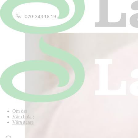
070-343 18 19
Om oss
Våra bolag
Våra ägare