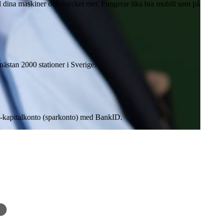
till dina maskiner och mycket mer. Fungerar lika bra mobilt som på
nästan 2000 stationer i Sverige.
 e-kapitalkonto (sparkonto) med BankID.