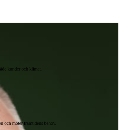
 både kunder och klimat.
en och möter framtidens behov.