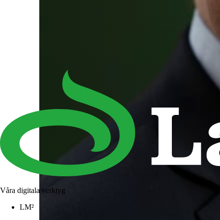
Våra digitala verktyg
LM²