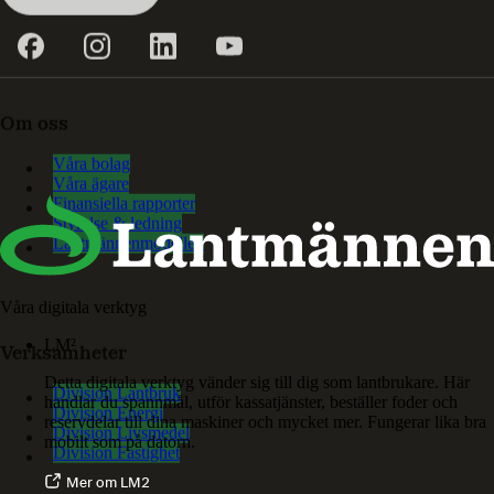
Om oss
Våra bolag
Våra ägare
Finansiella rapporter
Styrelse & ledning
Lantmännenmodellen
Våra digitala verktyg
LM²
Verksamheter
Detta digitala verktyg vänder sig till dig som lantbrukare. Här
Division Lantbruk
handlar du spannmål, utför kassatjänster, beställer foder och
Division Energi
reservdelar till dina maskiner och mycket mer. Fungerar lika bra
Division Livsmedel
mobilt som på datorn.
Division Fastighet
Mer om LM2