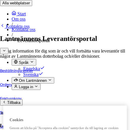
Alla webbplatser
Start
Om oss
/
Kontakta oss
Kontakta oss
/
Lantmännens Leverantörsportal
Leverantörsportal
Viktig information för dig som är och vill fortsätta vara leverantör till
något av Lantmännens dotterbolag och/eller divisioner.
Språk
Engelska
Beställningsrutiner
Svenska
Om Lantmännen
Ordervillkor
Logga in
Fakturakrav
Tillbaka
Support
Cookies
Lantmännen
Uppförandekod
Genom att klicka på "Acceptera alla cookies" samtycker du till lagring av cookies