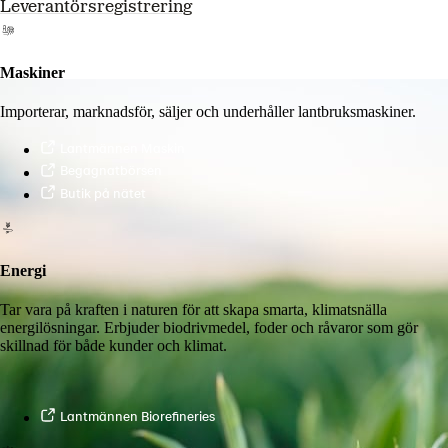
Leverantörsregistrering
Maskiner
Importerar, marknadsför, säljer och underhåller lantbruksmaskiner.
Lantmännen Maskin
Begagnatbörsen
Butik på nätet
Energi
Tar vara på kraften i naturen för att skapa smarta, klimatsnälla
energilösningar. Erbjuder biodrivmedel, foder och råvaror som gör
skillnad för både kunder och klimat.
Lantmännen Biorefineries