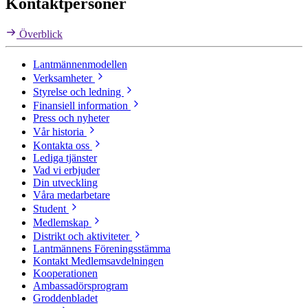
Kontaktpersoner
Överblick
Lantmännenmodellen
Verksamheter
Styrelse och ledning
Finansiell information
Press och nyheter
Vår historia
Kontakta oss
Lediga tjänster
Vad vi erbjuder
Din utveckling
Våra medarbetare
Student
Medlemskap
Distrikt och aktiviteter
Lantmännens Föreningsstämma
Kontakt Medlemsavdelningen
Kooperationen
Ambassadörsprogram
Groddenbladet