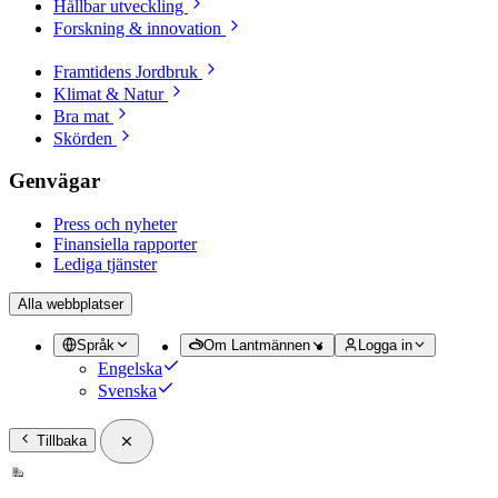
Hållbar utveckling
Forskning & innovation
Framtidens Jordbruk
Klimat & Natur
Bra mat
Skörden
Genvägar
Press och nyheter
Finansiella rapporter
Lediga tjänster
Alla webbplatser
Språk
Om Lantmännen
Logga in
Engelska
Svenska
Tillbaka