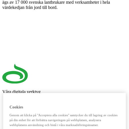
ägs av 17 000 svenska lantbrukare med verksamheter i hela
värdekedjan från jord till bord.
Våra digitala verktyg
LM²
Cookies
Detta digitala verktyg vänder sig till dig som lantbrukare. Här
Genom att klicka på "Acceptera alla cookies" samtycker du till lagring av cookies
handlar du spannmål, utför kassatjänster, beställer foder och
på din enhet för att förbättra navigeringen på webbplatsen, analysera
reservdelar till dina maskiner och mycket mer. Fungerar lika
webbplatsens användning och bistå i våra marknadsföringsinsatser.
bra mobilt som på datorn.