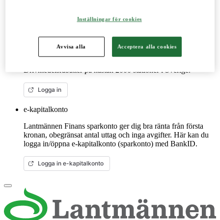
Mer om LM2
Inställningar för cookies
Lantmännenkortet
Avvisa alla
Acceptera alla cookies
Lantmännenkortet är för dig som är verksam inom de gröna
näringarna. Handla på ca 40 miljoner ställen globalt.
Drivmedelsrabatter på nästan 2000 stationer i Sverige.
Logga in
e-kapitalkonto
Lantmännen Finans sparkonto ger dig bra ränta från första
kronan, obegränsat antal uttag och inga avgifter. Här kan du
logga in/öppna e-kapitalkonto (sparkonto) med BankID.
Logga in e-kapitalkonto