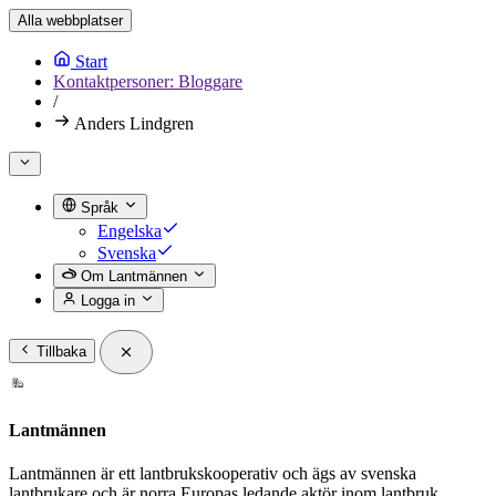
Alla webbplatser
Start
Kontaktpersoner: Bloggare
/
Anders Lindgren
Språk
Engelska
Svenska
Om Lantmännen
Logga in
Tillbaka
Lantmännen
Lantmännen är ett lantbrukskooperativ och ägs av svenska
lantbrukare och är norra Europas ledande aktör inom lantbruk,