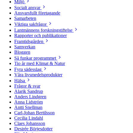
Miljö
Socialt ansvar
Ansvarsfullt företagande
Samarbeten
Viktiga sakfrågor
Lantmännens forskningstiftelse
Rapporter och publikationer
Framtidsgården
Samverkan
Bloggen
Så funkar programmet
Tio år med Klimat & Natur
Fyra sädesslag
Våra livsmedelsprodukter
Hälsa
Frågor & svar
Alarik Sandrup
Anders Lindgren
Anna Lidström
Antti Snellman
Carl-Johan Bertilsson
Cecilia Lindahl
Claes Johansson
Desirée Börjesdotter