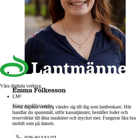
Våra digitala verktyg
Emma Folkesson
LM²
Vice ordförande
Detta digitala verktyg vänder sig till dig som lantbrukare. Här
handlar du spannmål, utför kassatjänster, beställer foder och
reservdelar till dina maskiner och mycket mer. Fungerar lika bra
mobilt som på datorn.
Mer om LM2
076-813 51 02