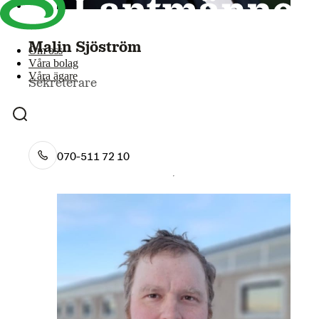
Malin Sjöström
Om oss
Våra bolag
Våra ägare
Sekreterare
070-511 72 10