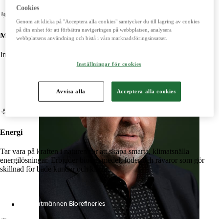
Cookies
Genom att klicka på "Acceptera alla cookies" samtycker du till lagring av cookies
på din enhet för att förbättra navigeringen på webbplatsen, analysera
Maskiner
webbplatsens användning och bistå i våra marknadsföringsinsatser.
Importerar, marknadsför, säljer och underhåller lantbruksmaskiner.
Inställningar för cookies
Lantmännen Maskin
Begagnatbörsen
Avvisa alla
Acceptera alla cookies
Butik på nätet
Energi
Tar vara på kraften i naturen för att skapa smarta, klimatsnälla
energilösningar. Erbjuder biodrivmedel, foder och råvaror som gör
skillnad för både kunder och klimat.
Lantmännen Biorefineries