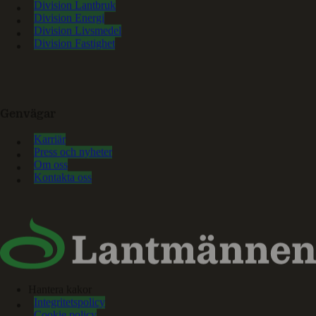
Division Lantbruk
Division Energi
Division Livsmedel
Division Fastighet
Genvägar
Karriär
Press och nyheter
Om oss
Kontakta oss
Hantera kakor
Integritetspolicy
Cookie policy