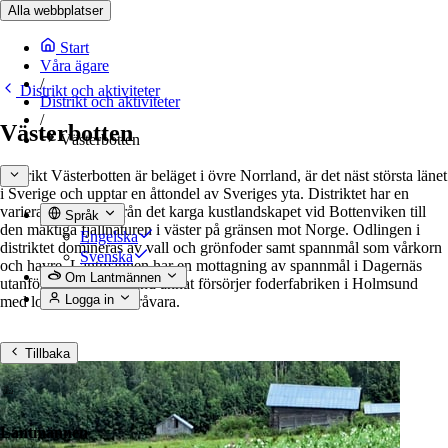
Alla webbplatser
Start
Våra ägare
/
Distrikt och aktiviteter
Distrikt och aktiviteter
/
Västerbotten
Västerbotten
Distrikt Västerbotten är beläget i övre Norrland, är det näst största länet
i Sverige och upptar en åttondel av Sveriges yta. Distriktet har en
varierad natur, allt från det karga kustlandskapet vid Bottenviken till
Språk
den mäktiga fjällnaturen i väster på gränsen mot Norge. Odlingen i
Engelska
distriktet domineras av vall och grönfoder samt spannmål som vårkorn
Svenska
och havre. Lantmännen har en mottagning av spannmål i Dagernäs
Om Lantmännen
utanför Umeå som bland annat försörjer foderfabriken i Holmsund
Logga in
med lokalproducerad råvara.
Tillbaka
Lantmännen