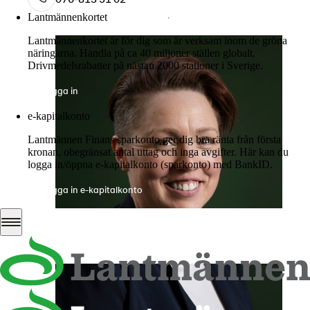
Lantmännenkortet
Lantmännenkortet är för dig som är verksam inom de gröna
näringarna. Handla på ca 40 miljoner ställen globalt.
Drivmedelsrabatter på nästan 2000 stationer i Sverige.
Logga in
e-kapitalkonto
Lantmännen Finans sparkonto ger dig bra ränta från första
kronan, obegränsat antal uttag och inga avgifter. Här kan du
logga in/öppna e-kapitalkonto (sparkonto) med BankID.
Logga in e-kapitalkonto