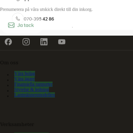
Prenumerera på våra utskick direkt till din inkorg.
070-395 42 86
Ja tack
Om oss
Våra bolag
Våra ägare
Finansiella rapporter
Styrelse & ledning
Lantmännenmodellen
Verksamheter