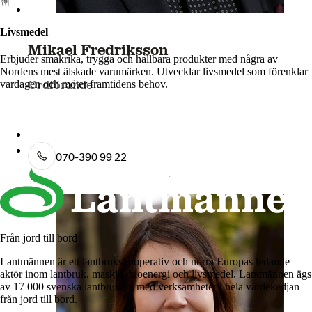
Livsmedel
Mikael Fredriksson
Erbjuder smakrika, trygga och hållbara produkter med några av
Nordens mest älskade varumärken. Utvecklar livsmedel som förenklar
vardagen och möter framtidens behov.
Ordförande
Lantmännen Cerealia
Lantmännen Unibake
070-390 99 22
Från jord till bord
Lantmännen är ett lantbrukskooperativ och norra Europas ledande
aktör inom lantbruk, maskin, bioenergi och livsmedel. Lantmännen ägs
av 17 000 svenska lantbrukare med verksamheter i hela värdekedjan
från jord till bord.