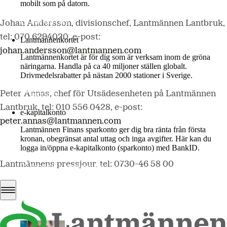
mobilt som på datorn.
Mer om LM2
Johan Andersson, divisionschef, Lantmännen Lantbruk,
tel: 070 6294020, e-post:
Lantmännenkortet
johan.andersson@lantmannen.com
Lantmännenkortet är för dig som är verksam inom de gröna
näringarna. Handla på ca 40 miljoner ställen globalt.
Drivmedelsrabatter på nästan 2000 stationer i Sverige.
Logga in
Peter Annas, chef för Utsädesenheten på Lantmännen
Lantbruk, tel: 010 556 0428, e-post:
e-kapitalkonto
peter.annas@lantmannen.com
Lantmännen Finans sparkonto ger dig bra ränta från första
kronan, obegränsat antal uttag och inga avgifter. Här kan du
logga in/öppna e-kapitalkonto (sparkonto) med BankID.
Lantmännens pressjour, tel: 0730-46 58 00
Logga in e-kapitalkonto
johan andersson a4.jpg
Johan Andersson ny chef på division Lantbruk