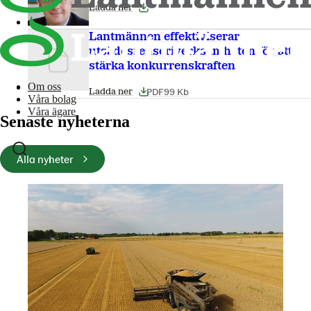
Ladda ner
Lantmännen effektiviserar
utsädesrenseriverksamheten för att
stärka konkurrenskraften
Om oss
PDF
99 Kb
Ladda ner
Våra bolag
Våra ägare
Senaste nyheterna
Alla nyheter