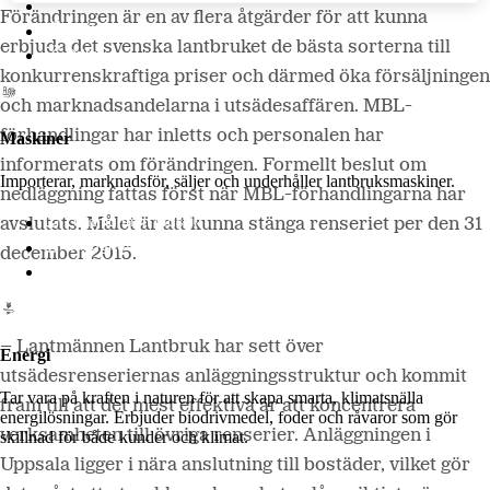
Lantmännen Lantbruk
Förändringen är en av flera åtgärder för att kunna
LM2
erbjuda det svenska lantbruket de bästa sorterna till
Odla
konkurrenskraftiga priser och därmed öka försäljningen
och marknadsandelarna i utsädesaffären. MBL-
förhandlingar har inletts och personalen har
Maskiner
informerats om förändringen. Formellt beslut om
Importerar, marknadsför, säljer och underhåller lantbruksmaskiner.
nedläggning fattas först när MBL-förhandlingarna har
Lantmännen Maskin
avslutats. Målet är att kunna stänga renseriet per den 31
Begagnatbörsen
december 2015.
Butik på nätet
– Lantmännen Lantbruk har sett över
Energi
utsädesrenseriernas anläggningsstruktur och kommit
Tar vara på kraften i naturen för att skapa smarta, klimatsnälla
fram till att det mest effektiva är att koncentrera
energilösningar. Erbjuder biodrivmedel, foder och råvaror som gör
verksamheten till övriga renserier. Anläggningen i
skillnad för både kunder och klimat.
Uppsala ligger i nära anslutning till bostäder, vilket gör