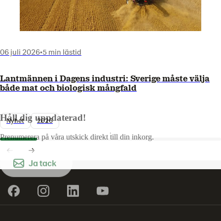
06 juli 2026
•
5 min lästid
Lantmännen i Dagens industri: Sverige måste välja
både mat och biologisk mångfald
Håll dig uppdaterad!
Nyhet
2026
Prenumerera på våra utskick direkt till din inkorg.
Ja tack