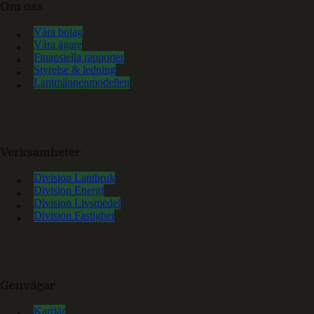
Om oss
Våra bolag
Våra ägare
Finansiella rapporter
Styrelse & ledning
Lantmännenmodellen
Verksamheter
Division Lantbruk
Division Energi
Division Livsmedel
Division Fastighet
Genvägar
Karriär