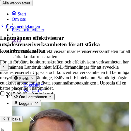
Alla webbplatser
Start
Om oss
/
Pressmeddelanden
Press och nyheter
/
Lantmännen effektiviserar
2015
utsädesrenseriverksamheten för att stärka
/
konkurrenskraften
Lantmännen effektiviserar utsädesrenseriverksamheten för att
stärka konkurrenskraften
För att förbättra konkurrenskraften och effektivisera verksamheten har
Lantmännen Lantbruk inlett MBL-förhandlingar för att avveckla
utsädesrenseriet i Uppsala och koncentrera verksamheten till befintliga
renserier i Skara, Skänninge, Eslöv och Klintehamn. Samtidigt pågår
Språk
ett aktivt arbete för att flytta spannmålsmottagningen i Uppsala till en
Engelska
bättre placering i närområdet.
Svenska
2015-09-03
•
2 min lästid
Om Lantmännen
Logga in
Tillbaka