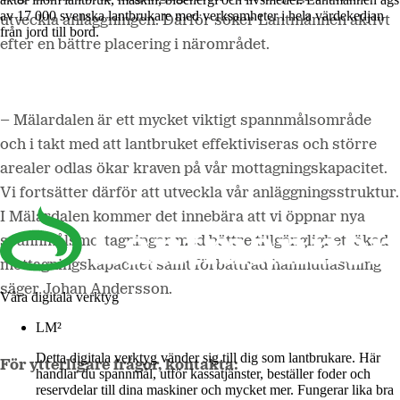
av 17 000 svenska lantbrukare med verksamheter i hela värdekedjan
utveckla anläggningen. Därför söker Lantmännen aktivt
från jord till bord.
efter en bättre placering i närområdet.
– Mälardalen är ett mycket viktigt spannmålsområde
och i takt med att lantbruket effektiviseras och större
arealer odlas ökar kraven på vår mottagningskapacitet.
Vi fortsätter därför att utveckla vår anläggningsstruktur.
I Mälardalen kommer det innebära att vi öppnar nya
spannmålsmottagningar med bättre tillgänglighet, ökad
mottagningskapacitet samt förbättrad hamnutlastning
säger Johan Andersson.
Våra digitala verktyg
LM²
Detta digitala verktyg vänder sig till dig som lantbrukare. Här
För ytterligare frågor, kontakta:
handlar du spannmål, utför kassatjänster, beställer foder och
reservdelar till dina maskiner och mycket mer. Fungerar lika bra