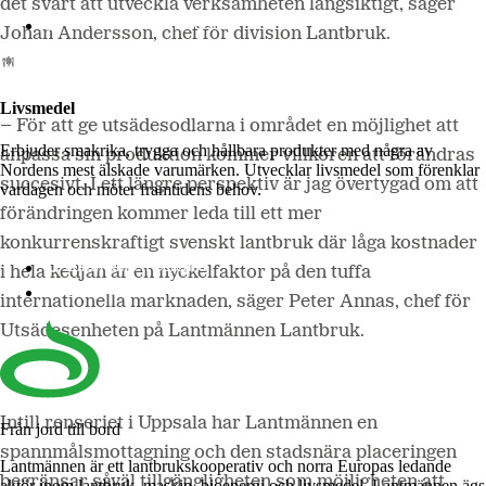
det svårt att utveckla verksamheten långsiktigt, säger
Lantmännen Biorefineries
Johan Andersson, chef för division Lantbruk.
Livsmedel
– För att ge utsädesodlarna i området en möjlighet att
Erbjuder smakrika, trygga och hållbara produkter med några av
anpassa sin produktion kommer villkoren att förändras
Nordens mest älskade varumärken. Utvecklar livsmedel som förenklar
succesivt. I ett längre perspektiv är jag övertygad om att
vardagen och möter framtidens behov.
förändringen kommer leda till ett mer
konkurrenskraftigt svenskt lantbruk där låga kostnader
Lantmännen Cerealia
i hela kedjan är en nyckelfaktor på den tuffa
Lantmännen Unibake
internationella marknaden, säger Peter Annas, chef för
Utsädesenheten på Lantmännen Lantbruk.
Intill renseriet i Uppsala har Lantmännen en
Från jord till bord
spannmålsmottagning och den stadsnära placeringen
Lantmännen är ett lantbrukskooperativ och norra Europas ledande
begränsar såväl tillgängligheten som möjligheten att
aktör inom lantbruk, maskin, bioenergi och livsmedel. Lantmännen ägs