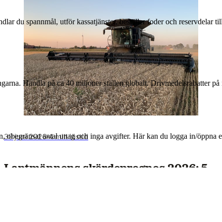
andlar du spannmål, utför kassatjänster, beställer foder och reservdelar 
arna. Handla på ca 40 miljoner ställen globalt. Drivmedelsrabatter på 
30 juni 2026
•
4 min lästid
n, obegränsat antal uttag och inga avgifter. Här kan du logga in/öppna
Lantmännens skördeprognos 2026: 5
miljoner ton spannmål