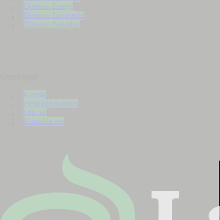
Division Energi
Division Livsmedel
Division Fastighet
Genvägar
Karriär
Press och nyheter
Om oss
Kontakta oss