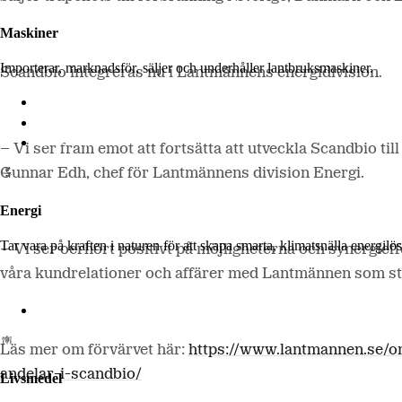
Maskiner
Importerar, marknadsför, säljer och underhåller lantbruksmaskiner.
Scandbio integreras nu i Lantmännens energidivision.
Lantmännen Maskin
Begagnatbörsen
Butik på nätet
– Vi ser fram emot att fortsätta att utveckla Scandbio ti
Gunnar Edh, chef för Lantmännens division Energi.
Energi
Tar vara på kraften i naturen för att skapa smarta, klimatsnälla energi
– Vi ser oerhört positivt på möjligheterna och synergie
våra kundrelationer och affärer med Lantmännen som sta
Lantmännen Biorefineries
Läs mer om förvärvet här:
https://www.lantmannen.se/
andelar-i-scandbio/
Livsmedel