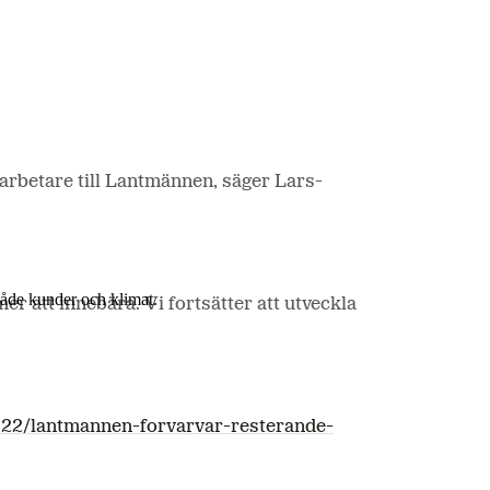
darbetare till Lantmännen, säger Lars-
 både kunder och klimat.
 att innebära. Vi fortsätter att utveckla
22/lantmannen-forvarvar-resterande-