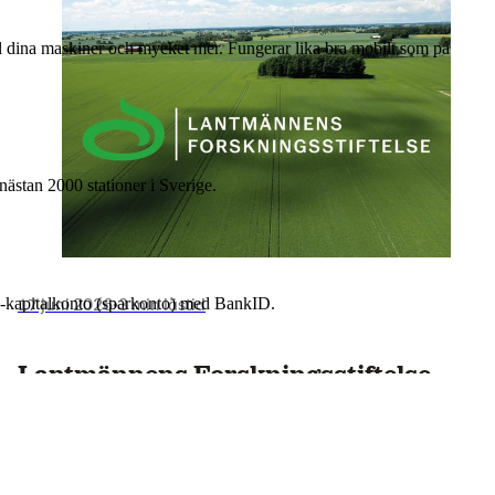
till dina maskiner och mycket mer. Fungerar lika bra mobilt som på
nästan 2000 stationer i Sverige.
17 juni 2026
•
3 min lästid
 e-kapitalkonto (sparkonto) med BankID.
Lantmännens Forskningsstiftelse
öppnar årets utlysning – 25 miljoner
kronor till forskning för framtidens
jordbruk och livsmedel