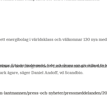
ll ett energibolag i världsklass och välkomnar 130 nya me
lösningar. Erbjuder biodrivmedel, foder och råvaror som gör skillnad för
ffekterna som integrationen i Lantmännenkoncernen kommer
rk ägare, säger Daniel Andoff, vd Scandbio.
om-lantmannen/press-och-nyheter/pressmeddelanden/20