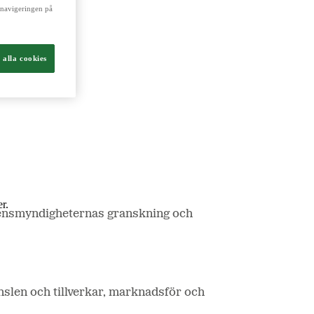
a navigeringen på
ch livsmedel.
 alla cookies
r.
rrensmyndigheternas granskning och
nslen och tillverkar, marknadsför och