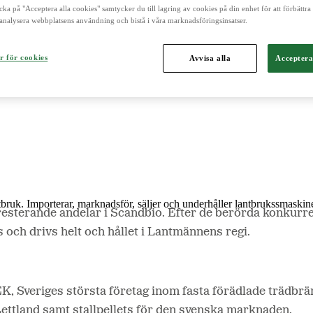
cka på "Acceptera alla cookies" samtycker du till lagring av cookies på din enhet för att förbättr
analysera webbplatsens användning och bistå i våra marknadsföringsinsatser.
och är norra Europas ledande aktör inom lantbruk, maskin, bioenergi o
r för cookies
Avvisa alla
Acceptera
ntbruk. Importerar, marknadsför, säljer och underhåller lantbrukssmaskine
v resterande andelar i Scandbio. Efter de berörda konku
och drivs helt och hållet i Lantmännens regi.
K, Sveriges största företag inom fasta förädlade trädbrä
 Lettland samt stallpellets för den svenska marknaden.