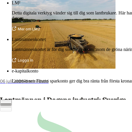
LM²
Detta digitala verktyg vänder sig till dig som lantbrukare. Här h
datorn.
Mer om LM2
Lantmännenkortet
Lantmännenkortet är för dig som är verksam inom de gröna näring
Logga in
e-kapitalkonto
06 juli 2026
•
5 min lästid
Lantmännen Finans sparkonto ger dig bra ränta från första krona
Logga in e-kapitalkonto
Lantmännen i Dagens industri: Sverige
måste välja både mat och biologisk
mångfald