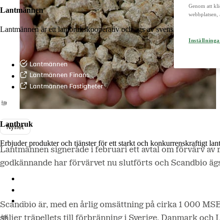
Genom att kli
Lantmännen
webbplatsen, 
Lantmännen är ett lantbrukskooperativ och ägs av svenska lantbrukare 
Inställninga
Lantmännen
Lantmännen Finans
Lantmännen Fastigheter
Lantbruk
Nyhet
Erbjuder produkter och tjänster för ett starkt och konkurrenskraftigt la
Lantmännen signerade i februari ett avtal om förvärv a
godkännande har förvärvet nu slutförts och Scandbio ägs 
Lantmännen Lantbruk
LM2
Odla
Scandbio är, med en årlig omsättning på cirka 1 000 MSE
säljer träpellets till förbränning i Sverige, Danmark och