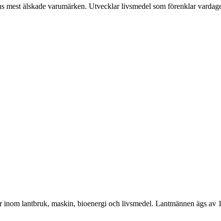
ns mest älskade varumärken. Utvecklar livsmedel som förenklar vardag
r inom lantbruk, maskin, bioenergi och livsmedel. Lantmännen ägs av 