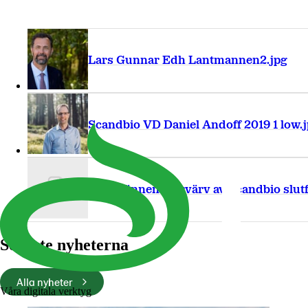
Lars Gunnar Edh Lantmannen2.jpg
Scandbio VD Daniel Andoff 2019 1 low.
Lantmännens förvärv av Scandbio slutf
Senaste nyheterna
Alla nyheter
Våra digitala verktyg