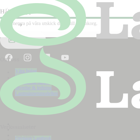
Nyhet
2026
Håll dig uppdaterad!
Prenumerera på våra utskick direkt till din inkorg.
Ja tack
Om oss
Våra bolag
Våra ägare
Finansiella rapporter
Styrelse & ledning
Lantmännenmodellen
Om oss
Verksamheter
Våra bolag
Våra ägare
Division Lantbruk