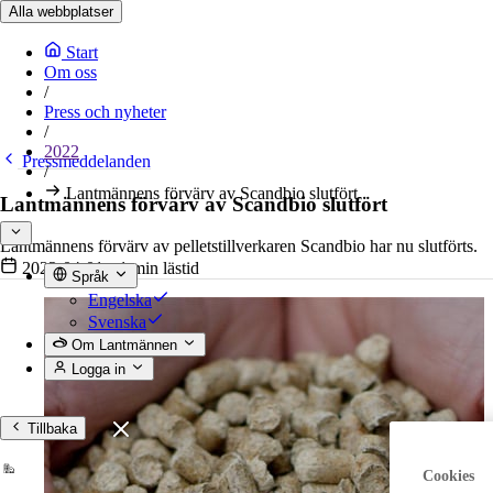
Alla webbplatser
Start
Om oss
/
Press och nyheter
/
2022
Pressmeddelanden
/
Lantmännens förvärv av Scandbio slutfört
Lantmännens förvärv av Scandbio slutfört
Lantmännens förvärv av pelletstillverkaren Scandbio har nu slutförts.
2022-04-01
•
1 min lästid
Språk
Engelska
Svenska
Om Lantmännen
Logga in
Tillbaka
Cookies