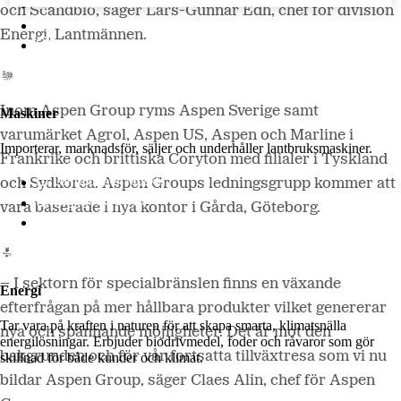
Lantmännen Lantbruk
och Scandbio, säger Lars-Gunnar Edh, chef för division
LM2
Energi, Lantmännen.
Odla
Inom Aspen Group ryms Aspen Sverige samt
Maskiner
varumärket Agrol, Aspen US, Aspen och Marline i
Importerar, marknadsför, säljer och underhåller lantbruksmaskiner.
Frankrike och brittiska Coryton med filialer i Tyskland
Lantmännen Maskin
och Sydkorea. Aspen Groups ledningsgrupp kommer att
Begagnatbörsen
vara baserade i nya kontor i Gårda, Göteborg.
Butik på nätet
– I sektorn för specialbränslen finns en växande
Energi
efterfrågan på mer hållbara produkter vilket genererar
Tar vara på kraften i naturen för att skapa smarta, klimatsnälla
nya och spännande möjligheter. Det är mot den
energilösningar. Erbjuder biodrivmedel, foder och råvaror som gör
bakgrunden och för vår fortsatta tillväxtresa som vi nu
skillnad för både kunder och klimat.
bildar Aspen Group, säger Claes Alin, chef för Aspen