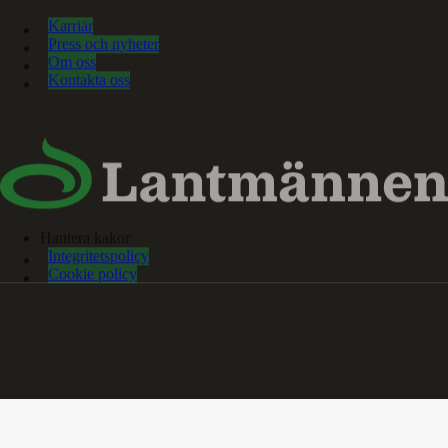
Karriär
Press och nyheter
Om oss
Kontakta oss
Hantera kakor
Integritetspolicy
Cookie policy