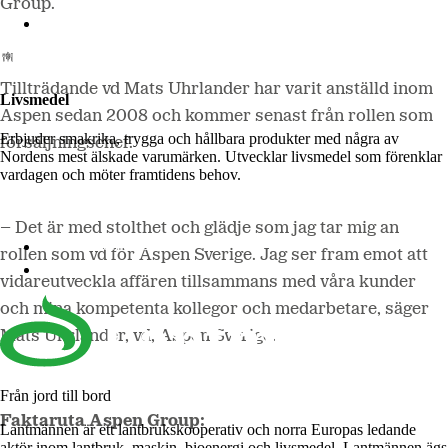
Group.
Lantmännen Biorefineries
Tillträdande vd Mats Uhrlander har varit anställd inom
Livsmedel
Aspen sedan 2008 och kommer senast från rollen som
Erbjuder smakrika, trygga och hållbara produkter med några av
försäljningschef.
Nordens mest älskade varumärken. Utvecklar livsmedel som förenklar
vardagen och möter framtidens behov.
– Det är med stolthet och glädje som jag tar mig an
Lantmännen Cerealia
rollen som vd för Aspen Sverige. Jag ser fram emot att
Lantmännen Unibake
vidareutveckla affären tillsammans med våra kunder
och mina kompetenta kollegor och medarbetare, säger
Mats Uhrlander, vd, Aspen Sverige.
Från jord till bord
Faktaruta Aspen Group:
Lantmännen är ett lantbrukskooperativ och norra Europas ledande
aktör inom lantbruk, maskin, bioenergi och livsmedel. Lantmännen ägs