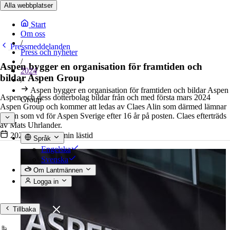
Alla webbplatser
Start
Om oss
/
Pressmeddelanden
Press och nyheter
/
Aspen bygger en organisation för framtiden och
2024
bildar Aspen Group
/
Aspen bygger en organisation för framtiden och bildar Aspen
Aspen och dess dotterbolag bildar från och med första mars 2024
Group
Aspen Group och kommer att ledas av Claes Alin som därmed lämnar
rollen som vd för Aspen Sverige efter 16 år på posten. Claes efterträds
av Mats Uhrlander.
2024-03-04
•
2 min lästid
Språk
Engelska
Svenska
Om Lantmännen
Logga in
Tillbaka