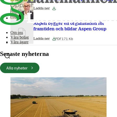
Ladda ner
Aspen bygger en organisation för
framtiden och bildar Aspen Group
Om oss
Våra bolag
PDF
171 Kb
Ladda ner
Våra ägare
Senaste nyheterna
Alla nyheter