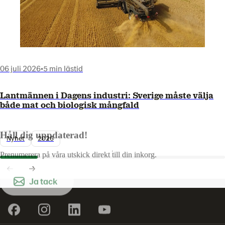
06 juli 2026
•
5 min lästid
Lantmännen i Dagens industri: Sverige måste välja
både mat och biologisk mångfald
Håll dig uppdaterad!
Nyhet
2026
Prenumerera på våra utskick direkt till din inkorg.
Ja tack