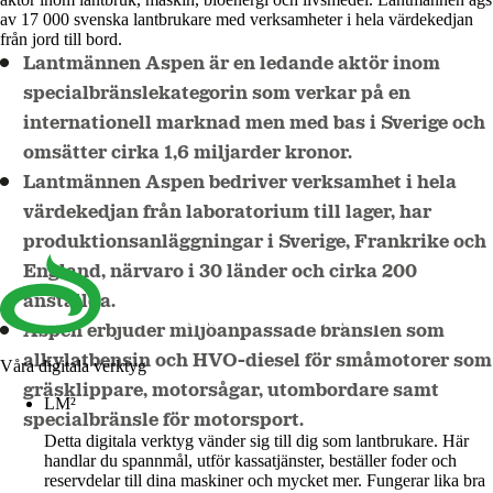
av 17 000 svenska lantbrukare med verksamheter i hela värdekedjan
från jord till bord.
Lantmännen Aspen är en ledande aktör inom
specialbränslekategorin som verkar på en
internationell marknad men med bas i Sverige och
omsätter cirka 1,6 miljarder kronor.
Lantmännen Aspen bedriver verksamhet i hela
värdekedjan från laboratorium till lager, har
produktionsanläggningar i Sverige, Frankrike och
England, närvaro i 30 länder och cirka 200
anställda.
Aspen erbjuder miljöanpassade bränslen som
alkylatbensin och HVO-diesel för småmotorer som
Våra digitala verktyg
gräsklippare, motorsågar, utombordare samt
LM²
specialbränsle för motorsport.
Detta digitala verktyg vänder sig till dig som lantbrukare. Här
handlar du spannmål, utför kassatjänster, beställer foder och
reservdelar till dina maskiner och mycket mer. Fungerar lika bra