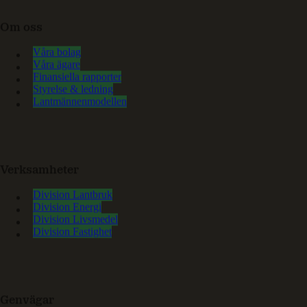
Om oss
Våra bolag
Våra ägare
Finansiella rapporter
Styrelse & ledning
Lantmännenmodellen
Verksamheter
Division Lantbruk
Division Energi
Division Livsmedel
Division Fastighet
Genvägar