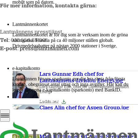
mobilt som på datorn.
För mer information, kontakta gärna:
Mer om LM2
Lantmännenkortet
Lantmännens presstjänst
Lantmännenkortet är för dig som är verksam inom de gröna
näringarna. Handla på ca 40 miljoner ställen globalt.
Tel
: 010 556 88 00
Drivmedelsrabatter på nästan 2000 stationer i Sverige.
E-post
:
press@lantmannen.com
Logga in
e-kapitalkonto
Lars Gunnar Edh chef for
Lantmännen Finans sparkonto ger dig bra ränta från första
Lantmannens division Energi.jpg
kronan, obegränsat antal uttag och inga avgifter. Här kan du
Lars-Gunnar Edh, chef för Lantmännens division
logga in/öppna e-kapitalkonto (sparkonto) med BankID.
Energi
Logga in e-kapitalkonto
Ladda ner
Claes Alin chef for Aspen Group.jpg
Claes Alin, chef för Aspen Group
Ladda ner
Mats Uhrlander vd Aspen Sverige.jpg