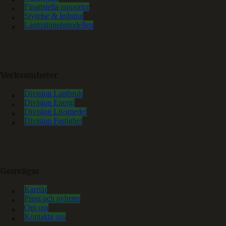
Finansiella rapporter
Styrelse & ledning
Lantmännenmodellen
Verksamheter
Division Lantbruk
Division Energi
Division Livsmedel
Division Fastighet
Genvägar
Karriär
Press och nyheter
Om oss
Kontakta oss