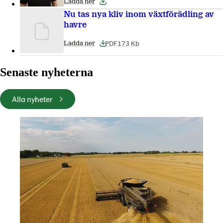
Ladda ner
Nu tas nya kliv inom växtförädling av
havre
PDF
173 Kb
Ladda ner
Senaste nyheterna
Alla nyheter