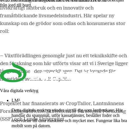
Växtförädling är avgörande för ett hållbart och
från jord till bord.
livskraftigt lantbruk och en innovativ och
framåtblickande livsmedelsindustri. Här spelar ny
kunskap om de grödor som odlas och konsumeras stor
roll:
– Växtförädlingen genomgår just nu ett teknikskifte och
den forskning som här utförts visar att vi i Sverige ligger
långt framme i den utvecklingen. Det är lovande för
framtiden, avslutar Alf Ceplitis
.
Våra digitala verktyg
LM²
Projektet har finansierats av CropTailor, Lantmännens
Detta digitala verktyg vänder sig till dig som lantbrukare. Här
Forskningsstiftelse, Stiftelsen för Strategisk Forskning
handlar du spannmål, utför kassatjänster, beställer foder och
(SSF) och Lunds Universitet.
reservdelar till dina maskiner och mycket mer. Fungerar lika bra
mobilt som på datorn.