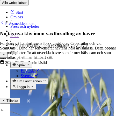
Alla webbplatser
Start
Om oss
/
Pressmeddelanden
Press och nyheter
/
Nu tas nya kliv inom växtförädling av havre
2022
/
Forskare på Lantmännens forskningsbolag CropTailor och vid
Nu tas nya kliv inom växtförädling av havre
ScanOats i Lund har sekvenserat havrens hela arvsmassa. Detta öppnar
nya möjligheter för att utveckla havre som är mer hälsosam och som
kan odlas på ett mer hållbart sätt.
2022-05-19
•
3 min lästid
Språk
Engelska
Svenska
Om Lantmännen
Logga in
Tillbaka