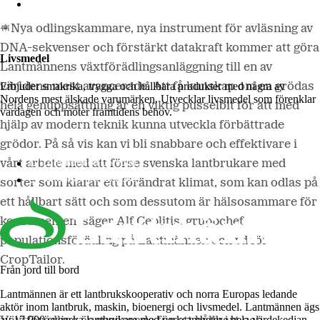
Lantmännen Biorefineries
– Nya odlingskammare, nya instrument för avläsning av
DNA-sekvenser och förstärkt datakraft kommer att göra
Livsmedel
Lantmännens växtförädlingsanläggning till en av
Erbjuder smakrika, trygga och hållbara produkter med några av
världens mest avancerade. Att få kunskap om en grödas
Nordens mest älskade varumärken. Utvecklar livsmedel som förenklar
hela genuppsättning är en viktig pusselbit för att med
vardagen och möter framtidens behov.
hjälp av modern teknik kunna utveckla förbättrade
grödor. På så vis kan vi bli snabbare och effektivare i
Lantmännen Cerealia
vårt arbete med att förse svenska lantbrukare med
Lantmännen Unibake
sorter som klarar ett förändrat klimat, som kan odlas på
ett hållbart sätt och som dessutom är hälsosammare för
konsumenten, säger Alf Ceplitis, gruppchef
populationsförädling på Lantmännen och vd för
CropTailor.
Från jord till bord
Lantmännen är ett lantbrukskooperativ och norra Europas ledande
aktör inom lantbruk, maskin, bioenergi och livsmedel. Lantmännen ägs
av 17 000 svenska lantbrukare med verksamheter i hela värdekedjan