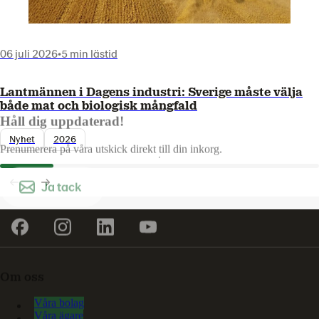
06 juli 2026
•
5 min lästid
Lantmännen i Dagens industri: Sverige måste välja
både mat och biologisk mångfald
Håll dig uppdaterad!
Nyhet
2026
Prenumerera på våra utskick direkt till din inkorg.
Ja tack
Om oss
Våra bolag
Våra ägare