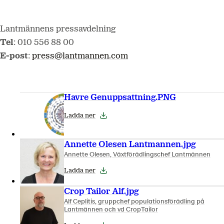
Lantmännens pressavdelning
Tel
: 010 556 88 00
E-post
:
press@lantmannen.com
Havre Genuppsattning.PNG
Ladda ner
Annette Olesen Lantmannen.jpg
Annette Olesen, Växtförädlingschef Lantmännen
Ladda ner
Crop Tailor Alf.jpg
Alf Ceplitis, gruppchef populationsförädling på
Lantmännen och vd CropTailor