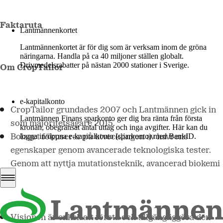
Mer om LM2
Faktaruta
Lantmännenkortet
Lantmännenkortet är för dig som är verksam inom de gröna
näringarna. Handla på ca 40 miljoner ställen globalt.
Drivmedelsrabatter på nästan 2000 stationer i Sverige.
Om CropTailor
Logga in
e-kapitalkonto
CropTailor grundades 2007 och Lantmännen gick in
Lantmännen Finans sparkonto ger dig bra ränta från första
som majoritetsägare 2015.
kronan, obegränsat antal uttag och inga avgifter. Här kan du
logga in/öppna e-kapitalkonto (sparkonto) med BankID.
Bolaget fokuserar på utvecklingen av havrens
egenskaper genom avancerade teknologiska tester.
Logga in e-kapitalkonto
Genom att nyttja mutationsteknik, avancerad biokemi
och genomiska verktyg, skapas det nya nischade
variationer av havre med förstärkta egenskaper
och/eller hälsoförbättrande egenskaper.
Visionen är enkel: att förstå och tillgängliggöra den