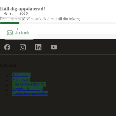
Håll dig uppdaterad!
Nyhet
2026
Prenumerera på våra utskick direkt till din inkorg.
Ja tack
Om oss
Våra bolag
Våra ägare
Finansiella rapporter
Styrelse & ledning
Lantmännenmodellen