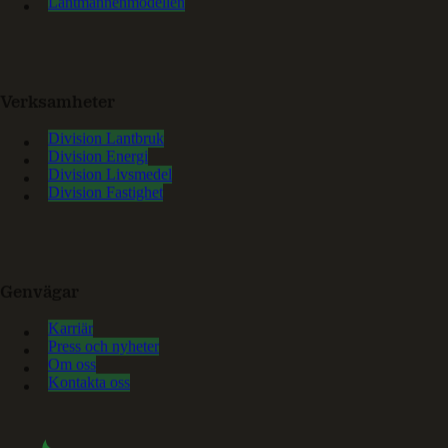
Lantmännenmodellen
Verksamheter
Division Lantbruk
Division Energi
Division Livsmedel
Division Fastighet
Genvägar
Karriär
Press och nyheter
Om oss
Kontakta oss