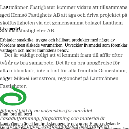
Lantmännen Biorefineries
Lantmännen Fastigheter kommer vidare att tillsammans
med Hemsö Fastighets AB att äga och driva projektet på
skolfastigheten via det gemensamma bolaget Lanthem
Livsmedel
Samhällsfastigheter AB.
Erbjuder smakrika, trygga och hållbara produkter med några av
Nordens mest älskade varumärken. Utvecklar livsmedel som förenklar
vardagen och möter framtidens behov.
– Det är väldigt roligt att vi kommit fram till affär efter
två år av bra samarbete. Det är en bra uppgörelse för
Lantmännen Cerealia
alla inblandade, inte minst för alla framtida Ormestabor,
Lantmännen Unibake
säger Mikael Bernström, regionchef på Lantmännen
Fastigheter.
Bifogad bild är en volymskiss för området.
Från jord till bord
Fasadutformning, färgsättning och material är
Lantmännen är ett lantbrukskooperativ och norra Europas ledande
fortfarande under bearbetning och illustrationen
aktör inom lantbruk, maskin, bioenergi och livsmedel. Lantmännen ägs