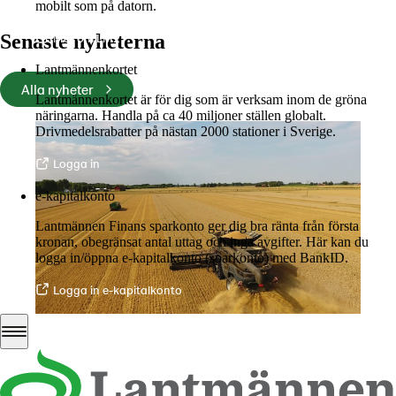
mobilt som på datorn.
Mer om LM2
Senaste nyheterna
Lantmännenkortet
Alla nyheter
Lantmännenkortet är för dig som är verksam inom de gröna
näringarna. Handla på ca 40 miljoner ställen globalt.
Drivmedelsrabatter på nästan 2000 stationer i Sverige.
Logga in
e-kapitalkonto
Lantmännen Finans sparkonto ger dig bra ränta från första
kronan, obegränsat antal uttag och inga avgifter. Här kan du
logga in/öppna e-kapitalkonto (sparkonto) med BankID.
Logga in e-kapitalkonto
06 juli 2026
•
5 min lästid