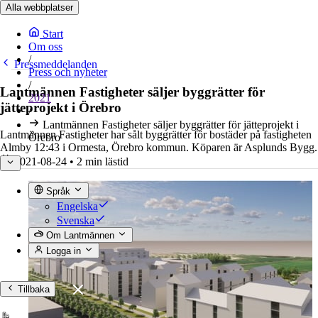
Alla webbplatser
Start
Om oss
/
Pressmeddelanden
Press och nyheter
/
Lantmännen Fastigheter säljer byggrätter för
2021
jätteprojekt i Örebro
/
Lantmännen Fastigheter säljer byggrätter för jätteprojekt i
Lantmännen Fastigheter har sålt byggrätter för bostäder på fastigheten
Örebro
Almby 12:43 i Ormesta, Örebro kommun. Köparen är Asplunds Bygg.
2021-08-24
•
2 min lästid
Språk
Engelska
Svenska
Om Lantmännen
Logga in
Tillbaka