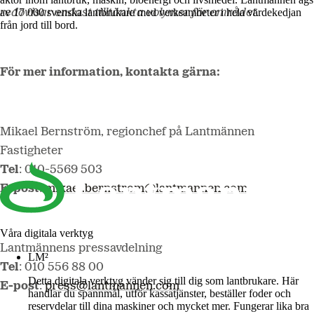
av 17 000 svenska lantbrukare med verksamheter i hela värdekedjan
redovisar endast tilltänkta volymer för området.
från jord till bord.
För mer information, kontakta gärna:
Mikael Bernström, regionchef på Lantmännen
Fastigheter
Tel
:
010-5569 503
E-post
:
mikael.bernstrom@lantmannen.com
Våra digitala verktyg
Lantmännens pressavdelning
LM²
Tel
: 010 556 88 00
Detta digitala verktyg vänder sig till dig som lantbrukare. Här
E-post
:
press@lantmannen.com
handlar du spannmål, utför kassatjänster, beställer foder och
reservdelar till dina maskiner och mycket mer. Fungerar lika bra