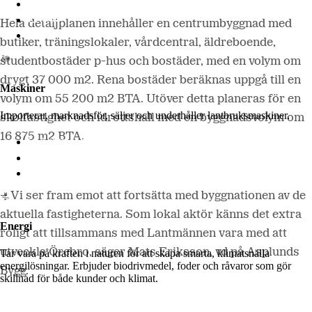
Lantmännen Lantbruk
LM2
Hela detaljplanen innehåller en centrumbyggnad med
Odla
butiker, träningslokaler, vårdcentral, äldreboende,
studentbostäder p-hus och bostäder, med en volym om
drygt 37 000 m2. Rena bostäder beräknas uppgå till en
Maskiner
volym om 55 200 m2 BTA. Utöver detta planeras för en
Importerar, marknadsför, säljer och underhåller lantbruksmaskiner.
skolfastighet och idrottshall med en byggnadsvolym om
16 875 m2 BTA.
Lantmännen Maskin
Begagnatbörsen
Butik på nätet
– Vi ser fram emot att fortsätta med byggnationen av de
aktuella fastigheterna. Som lokal aktör känns det extra
Energi
roligt att tillsammans med Lantmännen vara med att
utveckla Örebro, säger Mats Eriksson, vd på Asplunds
Tar vara på kraften i naturen för att skapa smarta, klimatsnälla
energilösningar. Erbjuder biodrivmedel, foder och råvaror som gör
Bygg.
skillnad för både kunder och klimat.