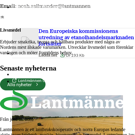
Email:
noah.sallmander@lantmannen
Lantmännen Biorefineries
Livsmedel
Den Europeiska kommissionens
utredning av etanolhandelsmarknaden
Erbjuder smakrika, trygga och hållbara produkter med några av
fortsätter
Nordens mest älskade varumärken. Utvecklar livsmedel som förenklar
vardagen och möter framtidens behov.
PDF
193 Kb
Ladda ner
Senaste nyheterna
Lantmännen Cerealia
Lantmännen Unibake
Alla nyheter
Från jord till bord
Lantmännen är ett lantbrukskooperativ och norra Europas ledande
aktör inom lantbruk, maskin, bioenergi och livsmedel. Lantmännen ägs