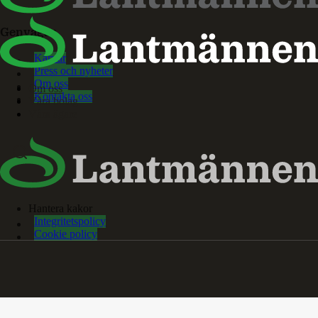
Genvägar
Karriär
Press och nyheter
Om oss
Om oss
Kontakta oss
Våra bolag
Våra ägare
Hantera kakor
Integritetspolicy
Cookie policy