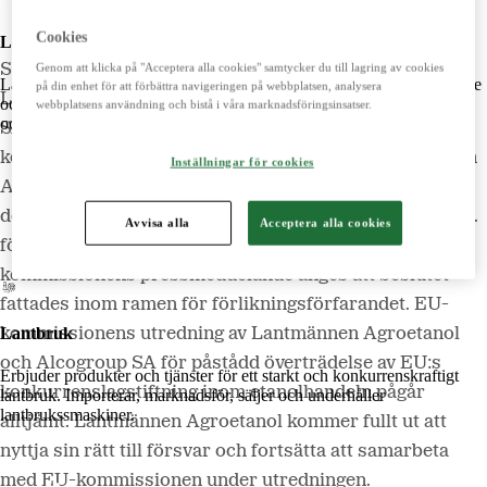
Cookies
Lantmännen
Sedan oktober 2014 har EU-kommissionen utrett
Genom att klicka på "Acceptera alla cookies" samtycker du till lagring av cookies
Lantmännen är ett lantbrukskooperativ och ägs av svenska lantbrukare
på din enhet för att förbättra navigeringen på webbplatsen, analysera
Lantmännen Agroetanol, Abengoa S.A och Alcogroup
och är norra Europas ledande aktör inom lantbruk, maskin, bioenergi
webbplatsens användning och bistå i våra marknadsföringsinsatser.
och livsmedel.
SA för påstådd överträdelse av EU:s
konkurrenslagstiftning inom etanolhandel. Lantmännen
Inställningar för cookies
Agroetanol noterar att EU-kommissionen den 10
Lantmännen
december 2021 meddelade att den bötfällt Abengoa S.A.
Lantmännen Finans
Avvisa alla
Acceptera alla cookies
för att ha brutit mot EU:s konkurrensregler. I EU-
Lantmännen Fastigheter
kommissionens pressmeddelande anges att beslutet
fattades inom ramen för förlikningsförfarandet. EU-
Lantbruk
kommissionens utredning av Lantmännen Agroetanol
och Alcogroup SA för påstådd överträdelse av EU:s
Erbjuder produkter och tjänster för ett starkt och konkurrenskraftigt
konkurrenslagstiftning inom etanolhandeln pågår
lantbruk. Importerar, marknadsför, säljer och underhåller
lantbrukssmaskiner.
alltjämt. Lantmännen Agroetanol kommer fullt ut att
nyttja sin rätt till försvar och fortsätta att samarbeta
med EU-kommissionen under utredningen.