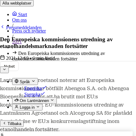
Alla webbplatser
Start
Om oss
/
Pressmeddelanden
Press och nyheter
/
Den Europeiska kommissionens utredning av
2021
etanolhandelsmarknaden fortsätter
/
Den Europeiska kommissionens utredning av
2021-12-10
•
1 min lästid
etanolhandelsmarknaden fortsätter
Nyhet
Lantmännen Agroetanol noterar att Europeiska
Språk
Engelska
kommissionen har bötfällt Abengoa S.A. och Abengoa
Svenska
Bioenergía S.A. för att ha brutit mot EU:s
Om Lantmännen
konkurrensregler. EU-kommissionens utredning av
Logga in
Lantmännen Agroetanol och Alcogroup SA för påstådd
överträdelse av EU:s konkurrenslagstiftning inom
Tillbaka
etanolhandeln fortsätter.