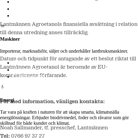
Lantmännen Lantbruk
LM2
Odla
Lantmännen Agroetanols finansiella avsättning i relation
till denna utredning anses tillräcklig.
Maskiner
Importerar, marknadsför, säljer och underhåller lantbruksmaskiner.
Datum och tidpunkt för antagande av ett beslut riktat till
Lantmännen Maskin
Lantmännen Agroetanol är beroende av EU-
Begagnatbörsen
kommissionens förfarande.
Butik på nätet
Energi
För med information, vänligen kontakta:
Tar vara på kraften i naturen för att skapa smarta, klimatsnälla
energilösningar. Erbjuder biodrivmedel, foder och råvaror som gör
skillnad för både kunder och klimat.
Noah Sallmander, tf. presschef, Lantmännen
Tel:
0766 97 37 27