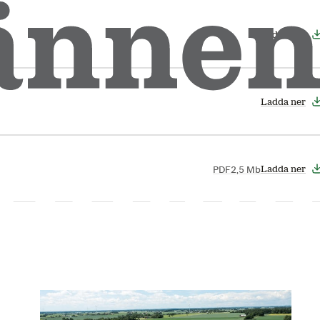
Ladda ner
Ladda ner
PDF
2,5 Mb
Ladda ner