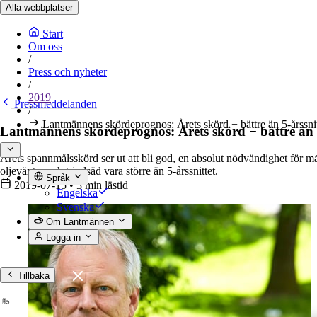
Alla webbplatser
Start
Om oss
/
Press och nyheter
/
2019
Pressmeddelanden
/
Lantmännens skördeprognos: Årets skörd − bättre än 5-årssnit
Lantmännens skördeprognos: Årets skörd − bättre än 5
Årets spannmålsskörd ser ut att bli god, en absolut nödvändighet för
oljeväxter och trindsäd vara större än 5-årssnittet.
Språk
2019-07-15
•
3 min lästid
Engelska
Svenska
Om Lantmännen
Logga in
Tillbaka