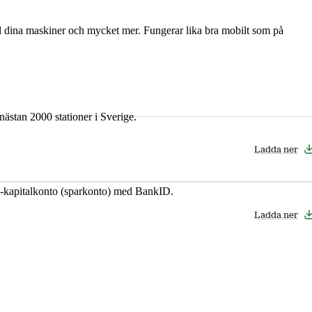
till dina maskiner och mycket mer. Fungerar lika bra mobilt som på
nästan 2000 stationer i Sverige.
Ladda ner
 e-kapitalkonto (sparkonto) med BankID.
Ladda ner
Ladda ner