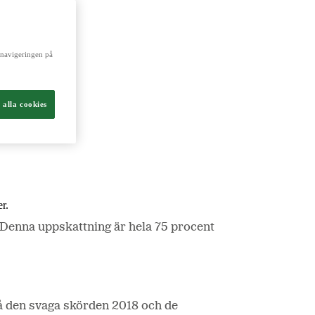
ch livsmedel.
a navigeringen på
 alla cookies
r.
 Denna uppskattning är hela 75 procent
å den svaga skörden 2018 och de