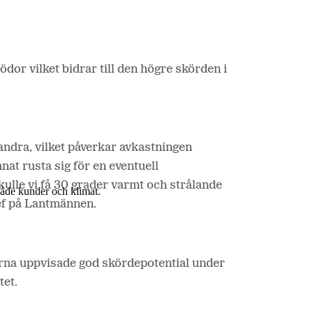
dor vilket bidrar till den högre skörden i
andra, vilket påverkar avkastningen
nat rusta sig för en eventuell
lle vi få 30 grader varmt och strålande
 både kunder och klimat.
ef på Lantmännen.
ödorna uppvisade god skördepotential under
tet.