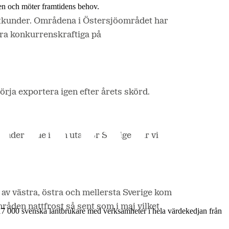
en och möter framtidens behov.
portkunder. Områdena i Östersjöområdet har
vara konkurrenskraftiga på
örja exportera igen efter årets skörd.
kunder både i och utanför Sverige, där vi
r av västra, östra och mellersta Sverige kom
områden nattfrost så sent som i maj vilket
17 000 svenska lantbrukare med verksamheter i hela värdekedjan från