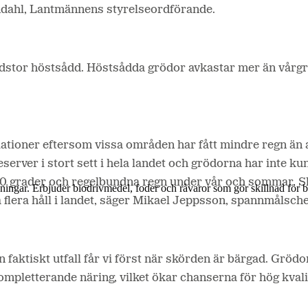
ndahl, Lantmännens styrelseordförande.
ordstor höstsådd. Höstsådda grödor avkastar mer än vårgrö
riationer eftersom vissa områden har fått mindre regn än 
server i stort sett i hela landet och grödorna har inte kun
 grader och regelbundna regn under vår och sommar. Sku
lösningar. Erbjuder biodrivmedel, foder och råvaror som gör skillnad för
flera håll i landet, säger Mikael Jeppsson, spannmålsch
en faktiskt utfall får vi först när skörden är bärgad. Gr
mpletterande näring, vilket ökar chanserna för hög kvali