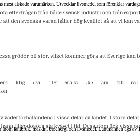
ns mest älskade varumärken. Utvecklar livsmedel som förenklar vardag
a möta efterfrågan från både svensk industri och från ex
re att den svenska varan håller hög kvalitet så att vi kan 
ssa grödor bli stor, vilket kommer göra att Sverige kan b
erst viktigt att vi kan leverera svensk spannmål till våra 
son.
v väderförhållandena i vissa delar av landet. I stora dela
te hann tillgodogöra sig kvävet i tid. Dessutom fick vissa 
r inom lantbruk, maskin, bioenergi och livsmedel. Lantmännen ägs av 