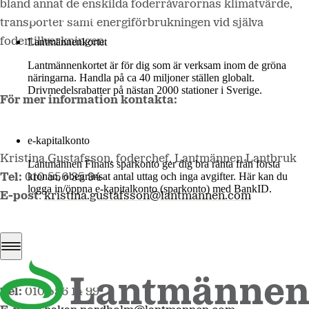
bland annat de enskilda foderråvarornas klimatvärde,
Mer om LM2
transporter samt energiförbrukningen vid själva
fodertillverkningen.
Lantmännenkortet
Lantmännenkortet är för dig som är verksam inom de gröna
näringarna. Handla på ca 40 miljoner ställen globalt.
Drivmedelsrabatter på nästan 2000 stationer i Sverige.
För mer information kontakta:
Logga in
e-kapitalkonto
Kristina Gustafsson, foderchef, Lantmännen Lantbruk
Lantmännen Finans sparkonto ger dig bra ränta från första
kronan, obegränsat antal uttag och inga avgifter. Här kan du
Tel:
010 556 35 94
logga in/öppna e-kapitalkonto (sparkonto) med BankID.
E-post
:
kristina.gustafsson@lantmannen.com
Logga in e-kapitalkonto
Håkan Nordholm, produktchef premixer och mineraler,
Lantmännen Lantbruk
Tel:
010 556 14 99