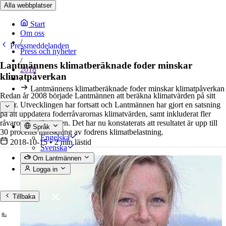
Alla webbplatser
Start
Om oss
/
Pressmeddelanden
Press och nyheter
/
Lantmännens klimatberäknade foder minskar
2018
klimatpåverkan
/
Lantmännens klimatberäknade foder minskar klimatpåverkan
Redan år 2008 började Lantmännen att beräkna klimatvärden på sitt
foder. Utvecklingen har fortsatt och Lantmännen har gjort en satsning
på att uppdatera foderråvarornas klimatvärden, samt inkluderat fler
råvaror i beräkningen. Det har nu konstaterats att resultatet är upp till
Språk
30 procents minskning av fodrens klimatbelastning.
Engelska
2018-10-15
•
2 min lästid
Svenska
Om Lantmännen
Logga in
Tillbaka