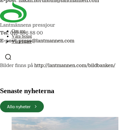
E-post
:
hakan.nordholm@lantmannen.com
Lantmännens pressjour
Om oss
Tel
: 010 556 88 00
Våra bolag
E-post
:
press@lantmannen.com
Våra ägare
Bilder finns på
http://lantmannen.com/bildbanken/
Senaste nyheterna
Alla nyheter