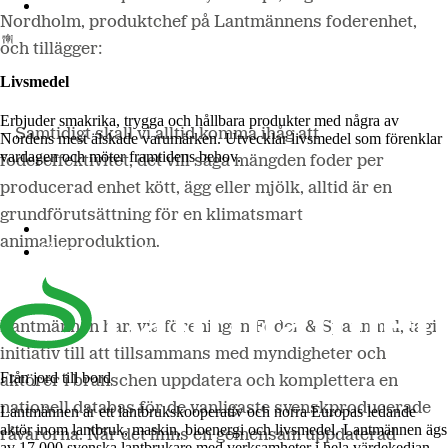
Lantmännen Biorefineries
Nordholm, produktchef på Lantmännens foderenhet,
och tillägger:
Livsmedel
Erbjuder smakrika, trygga och hållbara produkter med några av
– Samtidigt skall vi alltid komma ihåg att
Nordens mest älskade varumärken. Utvecklar livsmedel som förenklar
vardagen och möter framtidens behov.
fodereffektivitet, det vill säga mängden foder per
producerad enhet kött, ägg eller mjölk, alltid är en
grundförutsättning för en klimatsmart
Lantmännen Cerealia
animalieproduktion.
Lantmännen Unibake
Lantmännen har, via föreningen Foder & Spannmål, tagit
initiativ till att tillsammans med myndigheter och
Från jord till bord
aktörer i branschen uppdatera och komplettera en
nationell databas för de vanligaste svenskproducerade
Lantmännen är ett lantbrukskooperativ och norra Europas ledande
aktör inom lantbruk, maskin, bioenergi och livsmedel. Lantmännen ägs
råvarorna. När det finns en gemensam uppdaterad
av 17 000 svenska lantbrukare med verksamheter i hela värdekedjan