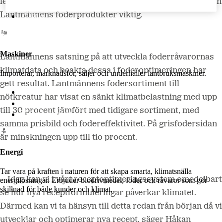
led i att nå detta mål är en minskad klimatbelastning från
LM2
Lantmännens foderprodukter viktig.
Odla
Maskiner
Lantmännens satsning på att utveckla foderråvarornas
klimatdata och beakta dessa i foderoptimeringen har
Importerar, marknadsför, säljer och underhåller lantbruksmaskiner.
gett resultat. Lantmännens fodersortiment till
Lantmännen Maskin
nötkreatur har visat en sänkt klimatbelastning med upp
Begagnatbörsen
till 30 procent jämfört med tidigare sortiment, med
Butik på nätet
samma prisbild och fodereffektivitet. På grisfodersidan
är minskningen upp till tio procent.
Energi
Tar vara på kraften i naturen för att skapa smarta, klimatsnälla
– Idag kan vi i vårt receptoptimeringssystem omedelbart
energilösningar. Erbjuder biodrivmedel, foder och råvaror som gör
skillnad för både kunder och klimat.
se hur nya receptformuleringar påverkar klimatet.
Därmed kan vi ta hänsyn till detta redan från början då vi
utvecklar och optimerar nya recept, säger Håkan