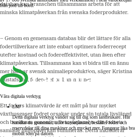
databas kan branschen tillsammans arbeta för att
från jord till bord.
minska klimatpåverkan från svenska foderprodukter.
– Genom en gemensam databas blir det lättare för alla
fodertillverkare att inte enbart optimera foderrecept
utefter kostnad och fodereffektivitet, utan även efter
klimatpåverkan. Tillsammans kan vi bidra till en ännu
mer hållbar svensk animalieproduktion, säger Kristina
Gustafsson, foderchef på Lantmännen.
Våra digitala verktyg
Ett foders klimatvärde är ett mått på hur mycket
LM²
växthusgaser fodret orsakar under sin totala livslängd
Detta digitala verktyg vänder sig till dig som lantbrukare. Här
och beräknas genom en livscykelanalys där fodrets
handlar du spannmål, utför kassatjänster, beställer foder och
reservdelar till dina maskiner och mycket mer. Fungerar lika bra
samlade miljöpåverkan summeras. Detta inkluderar
mobilt som på datorn.