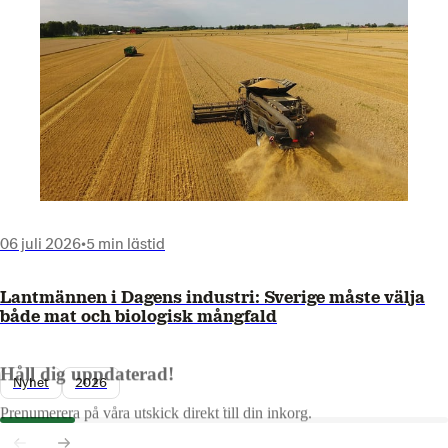
06 juli 2026
•
5 min lästid
Lantmännen i Dagens industri: Sverige måste välja
både mat och biologisk mångfald
Håll dig uppdaterad!
Nyhet
2026
Prenumerera på våra utskick direkt till din inkorg.