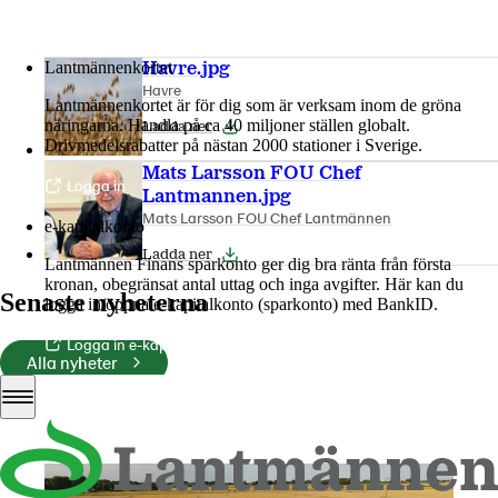
Mer om LM2
Lantmännenkortet
Havre.jpg
Havre
Lantmännenkortet är för dig som är verksam inom de gröna
näringarna. Handla på ca 40 miljoner ställen globalt.
Ladda ner
Drivmedelsrabatter på nästan 2000 stationer i Sverige.
Mats Larsson FOU Chef
Logga in
Lantmannen.jpg
Mats Larsson FOU Chef Lantmännen
e-kapitalkonto
Ladda ner
Lantmännen Finans sparkonto ger dig bra ränta från första
kronan, obegränsat antal uttag och inga avgifter. Här kan du
Senaste nyheterna
logga in/öppna e-kapitalkonto (sparkonto) med BankID.
Logga in e-kapitalkonto
Alla nyheter