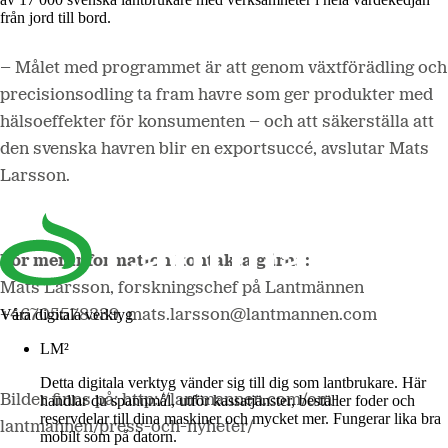
från jord till bord.
– Målet med programmet är att genom växtförädling och
precisionsodling ta fram havre som ger produkter med
hälsoeffekter för konsumenten – och att säkerställa att
den svenska havren blir en exportsuccé, avslutar Mats
Larsson.
För mer information kontakta gärna:
Mats Larsson, forskningschef på Lantmännen
Våra digitala verktyg
+46705578339, mats.larsson@lantmannen.com
LM²
Detta digitala verktyg vänder sig till dig som lantbrukare. Här
Bilder finns på: http://lantmannen.com/om-
handlar du spannmål, utför kassatjänster, beställer foder och
reservdelar till dina maskiner och mycket mer. Fungerar lika bra
lantmannen/press-och-nyheter/
mobilt som på datorn.