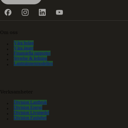
Om oss
Våra bolag
Våra ägare
Finansiella rapporter
Styrelse & ledning
Lantmännenmodellen
Verksamheter
Division Lantbruk
Division Energi
Division Livsmedel
Division Fastighet