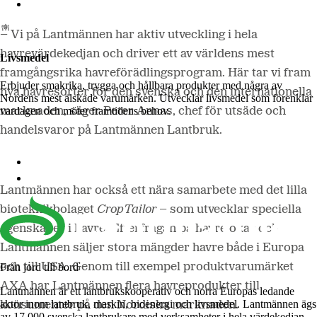
Lantmännen Biorefineries
– Vi på Lantmännen har aktiv utveckling i hela
havrevärdekedjan och driver ett av världens mest
Livsmedel
framgångsrika havreförädlingsprogram. Här tar vi fram
Erbjuder smakrika, trygga och hållbara produkter med några av
nya havresorter för den svenska och den internationella
Nordens mest älskade varumärken. Utvecklar livsmedel som förenklar
vardagen och möter framtidens behov.
marknaden, säger Peter Annas, chef för utsäde och
handelsvaror på Lantmännen Lantbruk.
Lantmännen Cerealia
Lantmännen Unibake
Lantmännen har också ett nära samarbete med det lilla
bioteknikbolaget
CropTailor
– som utvecklar speciella
egenskaper i havre. Efterfrågan på havre ökar och
Lantmännen säljer stora mängder havre både i Europa
och till USA. Genom till exempel produktvarumärket
Från jord till bord
AXA har Lantmännen flera havreprodukter till
Lantmännen är ett lantbrukskooperativ och norra Europas ledande
aktör inom lantbruk, maskin, bioenergi och livsmedel. Lantmännen ägs
konsumenter på den Nordiska marknaden.
av 17 000 svenska lantbrukare med verksamheter i hela värdekedjan