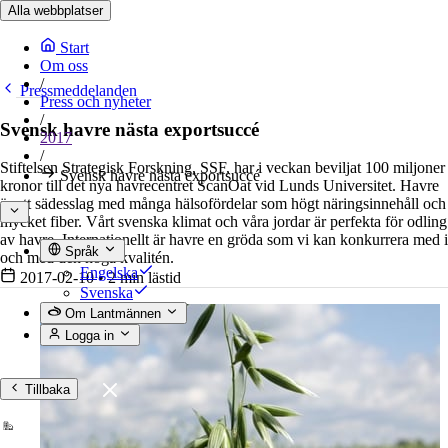
Alla webbplatser
Start
Om oss
/
Pressmeddelanden
Press och nyheter
/
Svensk havre nästa exportsuccé
2017
/
Stiftelsen Strategisk Forskning, SSF, har i veckan beviljat 100 miljoner
Svensk havre nästa exportsuccé
kronor till det nya havrecentret ScanOat vid Lunds Universitet. Havre
är ett sädesslag med många hälsofördelar som högt näringsinnehåll och
mycket fiber. Vårt svenska klimat och våra jordar är perfekta för odling
av havre. Internationellt är havre en gröda som vi kan konkurrera med i
Språk
och med den höga kvalitén.
Engelska
2017-02-10
•
2 min lästid
Svenska
Om Lantmännen
Logga in
Tillbaka