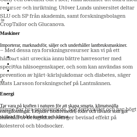
LM2
resurser och inriktning. Utöver Lunds universitet deltar
Odla
SLU och SP från akademin, samt forskningsbolagen
CropTailor och Glucanova.
Maskiner
Importerar, marknadsför, säljer och underhåller lantbruksmaskiner.
– Med dessa nya forskningsresurser kan vi på ett
Lantmännen Maskin
hållbart sätt utveckla ännu bättre havresorter med
Begagnatbörsen
specifika hälsoegenskaper, och som kan användas som
Butik på nätet
prevention av hjärt-kärlsjukdomar och diabetes, säger
Mats Larsson forskningschef på Lantmännen.
Energi
Tar vara på kraften i naturen för att skapa smarta, klimatsnälla
Havre har bra proteinvärde, hög fettkvalitet och har högt
energilösningar. Erbjuder biodrivmedel, foder och råvaror som gör
skillnad för både kunder och klimat.
innehåll av betaglukan som ger bevisad effekt på
kolesterol och blodsocker.