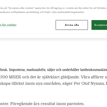
cka på "Acceptera alla cookies" samtycker du till lagring av cookies på din enhet för att förbättr
analysera webbplatsens användning och bistå i våra marknadsföringsinsatser.
och är norra Europas ledande aktör inom lantbruk, maskin, bioenergi o
r för cookies
Avvisa alla
Acceptera
ntbruk. Importerar, marknadsför, säljer och underhåller lantbrukssmaskine
200 MSEK och det är självklart glädjande. Våra affärer utv
att skapa tillväxt inom nya områden, säger Per Olof Nyma
oster. Föregående års resultat inom parentes.