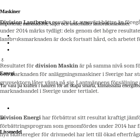
Maskiner
Division Lantbruks
resultat är avsevärt bättre än före
Importerar, marknadsför, säljer och underhåller lantbruksmaskiner.
under 2014 märks tydligt: dels genom det högre resultat
Lantmännen Maskin
lantbruksmarknaden är dock fortsatt hård, och arbetet f
Begagnatbörsen
Butik på nätet
Resultatet för
division Maskin
är på samma nivå som fö
Energi
och marknaden för anläggningsmaskiner i Sverige har stab
gruvsektorn låter vänta på sig. Lantmännens försäljning
Tar vara på kraften i naturen för att skapa smarta, klimatsnälla energi
marknadsandel i Sverige under tertialet.
Lantmännen Biorefineries
Division Energi
har förbättrat sitt resultat kraftigt j
förbättringsprogram som genomfördes under 2014 har fått
Livsmedel
nya skatteregler för drivmedel har lett till ökad efterf