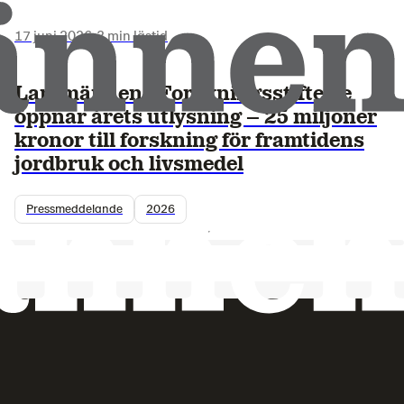
17 juni 2026
•
3 min lästid
Lantmännens Forskningsstiftelse
öppnar årets utlysning – 25 miljoner
kronor till forskning för framtidens
jordbruk och livsmedel
Pressmeddelande
2026