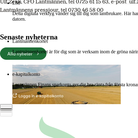
Ulf
Zenk, CFO Lantmännen, tel 0725 61 15 63, e-post
ulf
LM²
Lantmännens
pressjour, tel 0730 46 58 00
Detta digitala verktyg vänder sig till dig som lantbrukare. Här h
datorn.
Mer om LM2
Senaste nyheterna
Lantmännenkortet
Lantmännenkortet är för dig som är verksam inom de gröna näring
Alla nyheter
Logga in
e-kapitalkonto
Lantmännen Finans sparkonto ger dig bra ränta från första krona
Logga in e-kapitalkonto