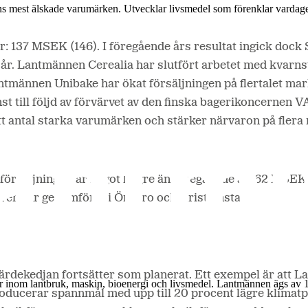
ns mest älskade varumärken. Utvecklar livsmedel som förenklar vardag
år: 137 MSEK (146). I föregående års resultat ingick doc
e år. Lantmännen Cerealia har slutfört arbetet med kvarns
ntmännen Unibake har ökat försäljningen på flertalet mark
 minst till följd av förvärvet av den finska bagerikoncern
t antal starka varumärken och stärker närvaron på flera
sförsäljningar, är något högre än föregående år: 62 MSEK (
ärer har genomförts i Örebro och Kristianstad.
värdekedjan fortsätter som planerat. Ett exempel är att 
r inom lantbruk, maskin, bioenergi och livsmedel. Lantmännen ägs av 
roducerar spannmål med upp till 20 procent lägre klimat