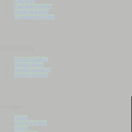
Våra ägare
Finansiella rapporter
Styrelse & ledning
Lantmännenmodellen
Verksamheter
Division Lantbruk
Division Energi
Division Livsmedel
Division Fastighet
Genvägar
Karriär
Press och nyheter
Om oss