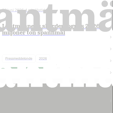
30 juni 2026
•
4 min lästid
Lantmännens skördeprognos 2026: 5
miljoner ton spannmål
Pressmeddelande
2026