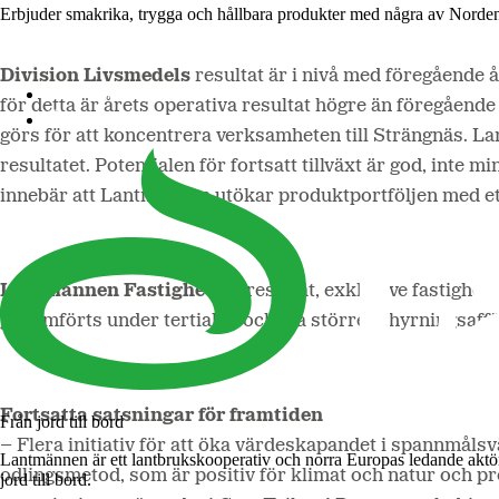
Erbjuder smakrika, trygga och hållbara produkter med några av Norde
Division Livsmedels
resultat är i nivå med föregående 
Lantmännen Cerealia
för detta är årets operativa resultat högre än föregåend
Lantmännen Unibake
görs för att koncentrera verksamheten till Strängnäs. La
resultatet. Potentialen för fortsatt tillväxt är god, inte
innebär att Lantmännen utökar produktportföljen med et
Lantmännen Fastigheters
resultat, exklusive fastighet
genomförts under tertialet, och två större uthyrningsaff
Fortsatta satsningar för framtiden
Från jord till bord
– Flera initiativ för att öka värdeskapandet i spannmåls
Lantmännen är ett lantbrukskooperativ och norra Europas ledande aktö
odlingsmetod, som är positiv för klimat och natur och p
jord till bord.