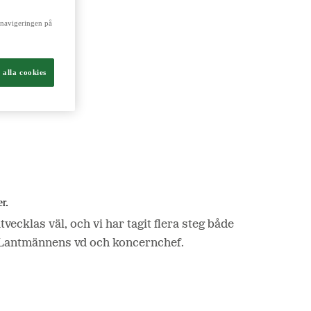
a navigeringen på
ch livsmedel.
 alla cookies
r.
ecklas väl, och vi har tagit flera steg både
n, Lantmännens vd och koncernchef.