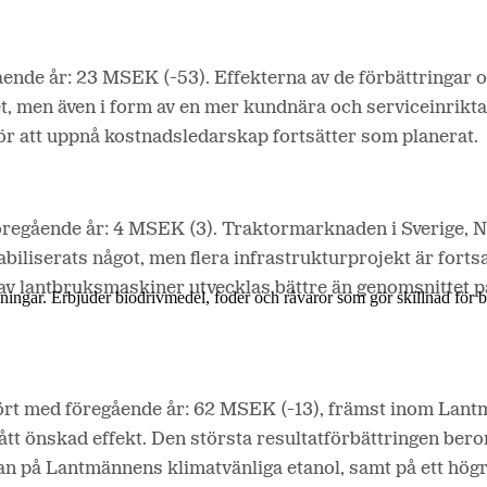
gående år: 23 MSEK (-53). Effekterna av de förbättringar
et, men även i form av en mer kundnära och serviceinrik
ör att uppnå kostnadsledarskap fortsätter som planerat.
regående år: 4 MSEK (3). Traktormarknaden i Sverige, N
iliserats något, men flera infrastrukturprojekt är forts
 av lantbruksmaskiner utvecklas bättre än genomsnittet 
lösningar. Erbjuder biodrivmedel, foder och råvaror som gör skillnad för
ämfört med föregående år: 62 MSEK (-13), främst inom Lan
 önskad effekt. Den största resultatförbättringen beror
rågan på Lantmännens klimatvänliga etanol, samt på ett hö