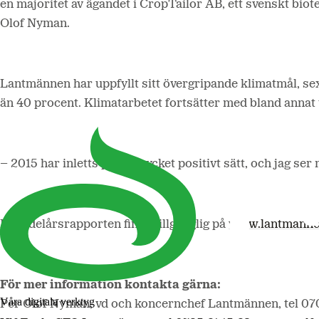
en majoritet av ägandet i CropTailor AB, ett svenskt bio
Olof Nyman.
Lantmännen har uppfyllt sitt övergripande klimatmål, s
än 40 procent. Klimatarbetet fortsätter med bland annat
– 2015 har inletts på ett mycket positivt sätt, och jag se
Hela delårsrapporten finns tillgänglig på
www.lantmannen
För mer information kontakta gärna:
Våra digitala verktyg
Per Olof Nyman, vd och koncernchef Lantmännen, tel 070