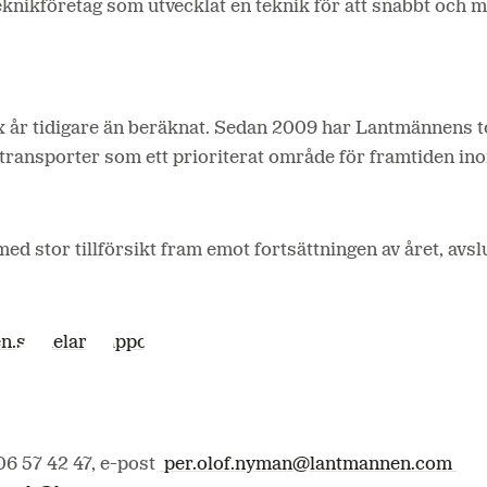
teknikföretag som utvecklat en teknik för att snabbt och 
ex år tidigare än beräknat. Sedan 2009 har Lantmännens 
 transporter som ett prioriterat område för framtiden i
r med stor tillförsikt fram emot fortsättningen av året, av
.se/delarsrapport
.
6 57 42 47, e-post
per.olof.nyman@lantmannen.com