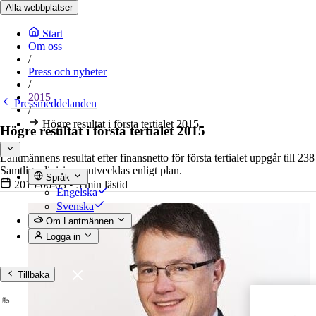
Alla webbplatser
Start
Om oss
/
Press och nyheter
/
2015
Pressmeddelanden
/
Högre resultat i första tertialet 2015
Högre resultat i första tertialet 2015
Lantmännens resultat efter finansnetto för första tertialet uppgår til
Samtliga divisioner utvecklas enligt plan.
Språk
2015-06-03
•
3 min lästid
Engelska
Svenska
Om Lantmännen
Logga in
Tillbaka