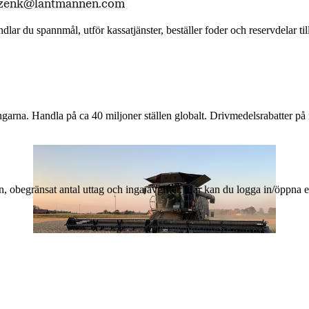
.zenk@lantmannen.com
andlar du spannmål, utför kassatjänster, beställer foder och reservdelar 
arna. Handla på ca 40 miljoner ställen globalt. Drivmedelsrabatter på 
n, obegränsat antal uttag och inga avgifter. Här kan du logga in/öppna