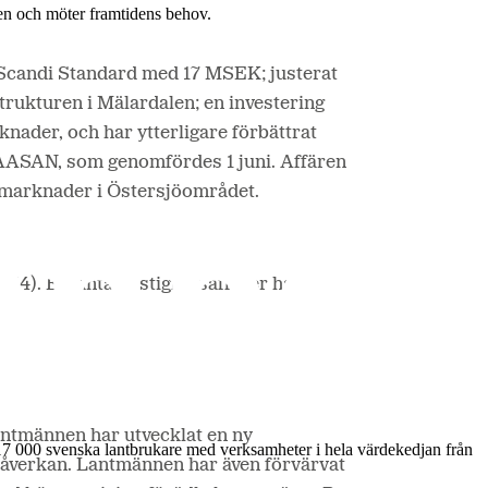
en och möter framtidens behov.
k Scandi Standard med 17 MSEK; justerat
trukturen i Mälardalen; en investering
nader, och har ytterligare förbättrat
en VAASAN, som genomfördes 1 juni. Affären
 marknader i Östersjöområdet.
54). Ett antal fastighetsaffärer har
Lantmännen har utvecklat en ny
17 000 svenska lantbrukare med verksamheter i hela värdekedjan från
påverkan. Lantmännen har även förvärvat