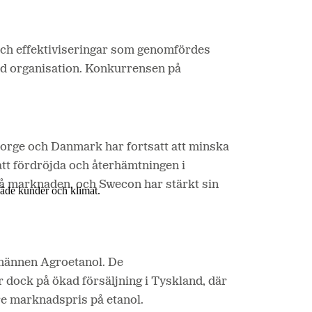
 och effektiviseringar som genomfördes
tad organisation. Konkurrensen på
orge och Danmark har fortsatt att minska
att fördröjda och återhämtningen i
på marknaden, och Swecon har stärkt sin
 både kunder och klimat.
tmännen Agroetanol. De
 dock på ökad försäljning i Tyskland, där
gre marknadspris på etanol.