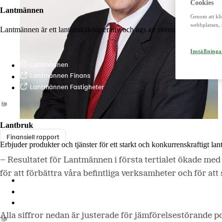
Cookies
Lantmännen
Genom att kli
webbplatsen, 
Lantmännen är ett lantbrukskooperativ och ägs av svenska lantbrukare 
Inställninga
Lantmännen
Lantmännen Finans
Lantmännen Fastigheter
Lantbruk
Finansiell rapport
Erbjuder produkter och tjänster för ett starkt och konkurrenskraftigt la
– Resultatet för Lantmännen i första tertialet ökade med 
för att förbättra våra befintliga verksamheter och för 
Lantmännen Lantbruk
LM2
Odla
Alla siffror nedan är justerade för jämförelsestörande p