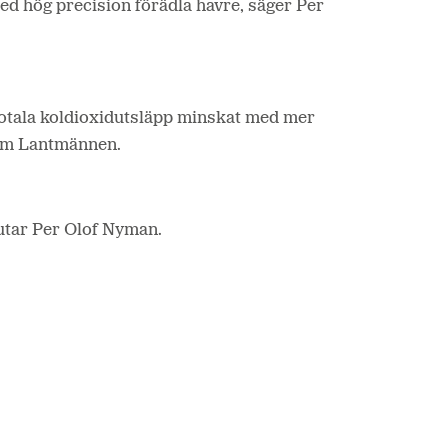
med hög precision förädla havre, säger Per
totala koldioxidutsläpp minskat med mer
nom Lantmännen.
slutar Per Olof Nyman.