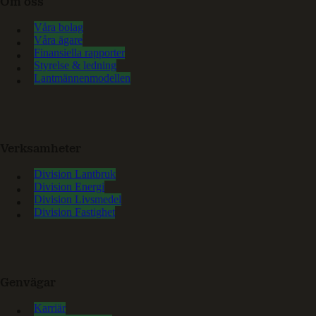
Om oss
Våra bolag
Våra ägare
Finansiella rapporter
Styrelse & ledning
Lantmännenmodellen
Verksamheter
Division Lantbruk
Division Energi
Division Livsmedel
Division Fastighet
Genvägar
Karriär