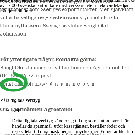
tyska marknaden eftersom det gynnar såväl vår
av 17 000 svenska lantbrukare med verksamheter i hela värdekedjan
verksamhet som Sveriges exportintäkter. Men självklart
från jord till bord.
vill vi ha vettiga regelsystem som styr mot största
klimatnytta även i Sverige, avslutar Bengt Olof
Johansson.
För ytterligare frågor, kontakta gärna:
Bengt Olof Johansson, vd Lantmännen Agroetanol, tel:
010-556 14 32, e-post:
bengt.olof.johansson@lantmannen.com
Våra digitala verktyg
Om Lantmännen Agroetanol
LM²
Detta digitala verktyg vänder sig till dig som lantbrukare. Här
handlar du spannmål, utför kassatjänster, beställer foder och
reservdelar till dina maskiner och mycket mer. Fungerar lika bra