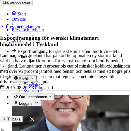
Alla webbplatser
Start
Om oss
/
Pressmeddelanden
Press och nyheter
/
Exportframgång för svenskt klimatsmart
2015
biodrivmedel i Tyskland
/
Exportframgång för svenskt klimatsmart biodrivmedel i
Lantmännen Agroetanol har på kort tid öppnat en ny stor marknad –
Tyskland
värd en halv miljard kronor – för svensk etanol som biodrivmedel i
Tyskland. Lantmännen Agroetanols etanol minskar koldioxidutsläppen
med över 95 procent jämfört med bensin och betalas med ett högre pris
i Tyskland. I Sverige tar däremot regelsystemet inte hänsyn till
Språk
drivmedlets miljöprestanda.
Engelska
2015-08-26
•
3 min lästid
Svenska
Om Lantmännen
Logga in
Tillbaka