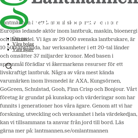
Lantmännen är ett lantbrukskooperativ och norra
Europas ledande aktör inom lantbruk, maskin, bioenergi
Om oss
och livsmedel. Vi ägs av 29 000 svenska lantbrukare, är
Våra bolag
10 500 anställda, har verksamheter i ett 20-tal länder
Våra ägare
och omsätter 37 miljarder kronor. Med basen i
spannmål förädlar vi åkermarkens resurser för ett
livskraftigt lantbruk. Några av våra mest kända
varumärken inom livsmedel är AXA, Kungsörnen,
GoGreen, Schulstad, Gooh, Finn Crisp och Bonjour. Vårt
företag är grundat på kunskap och värderingar som har
funnits i generationer hos våra ägare. Genom att vi har
forskning, utveckling och verksamhet i hela värdekedjan,
kan vi tillsammans ta ansvar från jord till bord. Läs
gärna mer på: lantmannen.se/omlantmannen