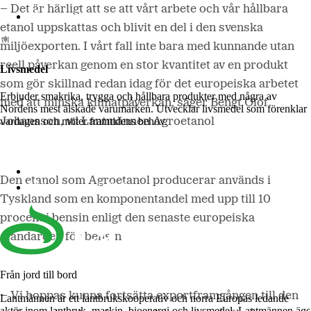
– Det är härligt att se att vårt arbete och vår hållbara
Lantmännen Biorefineries
etanol uppskattas och blivit en del i den svenska
miljöexporten. I vårt fall inte bara med kunnande utan
reell påverkan genom en stor kvantitet av en produkt
Livsmedel
som gör skillnad redan idag för det europeiska arbetet
Erbjuder smakrika, trygga och hållbara produkter med några av
med att minska klimatpåverkan, säger Bengt Olof
Nordens mest älskade varumärken. Utvecklar livsmedel som förenklar
vardagen och möter framtidens behov.
Johansson, vd Lantmännen Agroetanol
Lantmännen Cerealia
Den etanol som Agroetanol producerar används i
Lantmännen Unibake
Tyskland som en komponentandel med upp till 10
procent i bensin enligt den senaste europeiska
standarden för bensin.
Från jord till bord
– Vi hoppas kunna fortsätta exportframgången till den
Lantmännen är ett lantbrukskooperativ och norra Europas ledande
aktör inom lantbruk, maskin, bioenergi och livsmedel. Lantmännen ägs