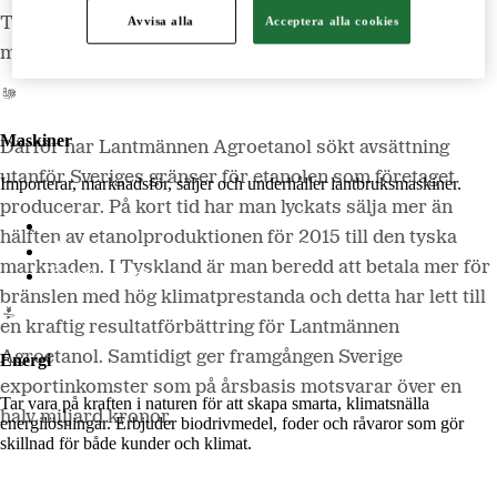
Lantmännen Lantbruk
Avvisa alla
Acceptera alla cookies
Tyskland från 2015 infört regler som premierar
LM2
minskad klimatpåverkan.
Odla
Maskiner
Därför har Lantmännen Agroetanol sökt avsättning
utanför Sveriges gränser för etanolen som företaget
Importerar, marknadsför, säljer och underhåller lantbruksmaskiner.
producerar. På kort tid har man lyckats sälja mer än
Lantmännen Maskin
hälften av etanolproduktionen för 2015 till den tyska
Begagnatbörsen
marknaden. I Tyskland är man beredd att betala mer för
Butik på nätet
bränslen med hög klimatprestanda och detta har lett till
en kraftig resultatförbättring för Lantmännen
Agroetanol. Samtidigt ger framgången Sverige
Energi
exportinkomster som på årsbasis motsvarar över en
Tar vara på kraften i naturen för att skapa smarta, klimatsnälla
halv miljard kronor.
energilösningar. Erbjuder biodrivmedel, foder och råvaror som gör
skillnad för både kunder och klimat.