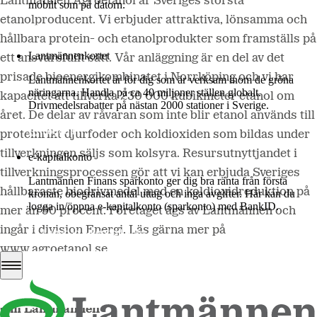
Lantmännen Agroetanol
är Sveriges största
mobilt som på datorn.
etanolproducent. Vi erbjuder attraktiva, lönsamma och
Mer om LM2
hållbara protein- och etanolprodukter som framställs på
Lantmännenkortet
ett ansvarsfullt sätt. Vår anläggning är en del av det
prisade bioenergikombinatet i Norrköping och vi har
Lantmännenkortet är för dig som är verksam inom de gröna
näringarna. Handla på ca 40 miljoner ställen globalt.
kapacitet att tillverka 230 000 kubikmeter etanol om
Drivmedelsrabatter på nästan 2000 stationer i Sverige.
året. De delar av råvaran som inte blir etanol används till
Logga in
proteinrikt djurfoder och koldioxiden som bildas under
tillverkningen säljs som kolsyra. Resursutnyttjandet i
e-kapitalkonto
tillverkningsprocessen gör att vi kan erbjuda Sveriges
Lantmännen Finans sparkonto ger dig bra ränta från första
hållbaraste biodrivmedel med en koldioxidreduktion på
kronan, obegränsat antal uttag och inga avgifter. Här kan du
logga in/öppna e-kapitalkonto (sparkonto) med BankID.
mer än 90 procent. Företaget ägs av Lantmännen och
ingår i division Energi. Läs gärna mer på
Logga in e-kapitalkonto
www.agroetanol.se
Om Lantmännen