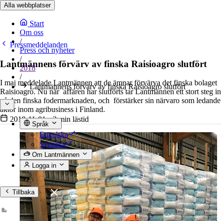
Alla webbplatser
Start
Om oss
/
Pressmeddelanden
Press och nyheter
/
Lantmännens förvärv av finska Raisioagro slutfört
2018
/
I maj meddelade Lantmännen att de ämnar förvärva det finska bolaget
Lantmännens förvärv av finska Raisioagro slutfört
Raisioagro. Nu när affären har slutförts tar Lantmännen ett stort steg in
på den finska fodermarknaden, och förstärker sin närvaro som ledande
aktör inom agribusiness i Finland.
2018-11-01
•
3 min lästid
Språk
Engelska
Svenska
Om Lantmännen
Logga in
Tillbaka