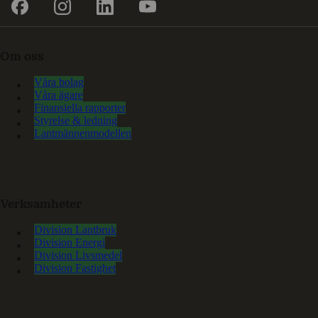
Om oss
Våra bolag
Våra ägare
Finansiella rapporter
Styrelse & ledning
Lantmännenmodellen
Verksamheter
Division Lantbruk
Division Energi
Division Livsmedel
Division Fastighet