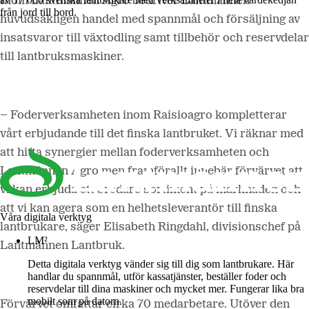
Inom Lantmännen Agro bedriver Lantmännen
från jord till bord.
huvudsakligen handel med spannmål och försäljning av
insatsvaror till växtodling samt tillbehör och reservdelar
till lantbruksmaskiner.
– Foderverksamheten inom Raisioagro
kompletterar
vårt erbjudande till det finska lantbruket. Vi räknar med
att hitta synergier mellan foderverksamheten och
Lantmännen Agro men framförallt innebär förvärvet att
vi kan erbjuda ett bredare sortiment på marknaden och
att vi kan agera som en helhetsleverantör till finska
Våra digitala verktyg
lantbrukare, säger Elisabeth Ringdahl, divisionschef på
LM²
Lantmännen Lantbruk.
Detta digitala verktyg vänder sig till dig som lantbrukare. Här
handlar du spannmål, utför kassatjänster, beställer foder och
reservdelar till dina maskiner och mycket mer. Fungerar lika bra
mobilt som på datorn.
Förvärvet omfattar cirka 70 medarbetare. Utöver den