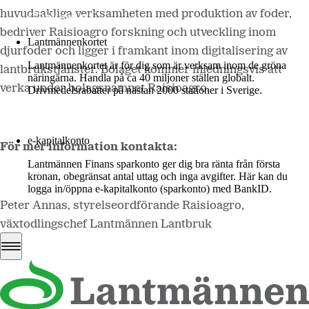
huvudsakliga verksamheten med produktion av foder,
Mer om LM2
bedriver Raisioagro forskning och utveckling inom
Lantmännenkortet
djurfoder och ligger i framkant inom digitalisering av
Lantmännenkortet är för dig som är verksam inom de gröna
lantbrukstjänster. Bolaget kommer inledningsvis att
näringarna. Handla på ca 40 miljoner ställen globalt.
verka under bolagsnamnet Raisioagro.
Drivmedelsrabatter på nästan 2000 stationer i Sverige.
Logga in
e-kapitalkonto
För mer information kontakta:
Lantmännen Finans sparkonto ger dig bra ränta från första
kronan, obegränsat antal uttag och inga avgifter. Här kan du
logga in/öppna e-kapitalkonto (sparkonto) med BankID.
Peter Annas, styrelseordförande Raisioagro,
Logga in e-kapitalkonto
växtodlingschef Lantmännen Lantbruk
Tel:
0706 99 03 65
E-post
:
peter.annas@lantmannen.com