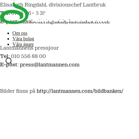
Elisabeth Ringdahl, divisionschef Lantbruk
Tel:
0725 46 46 35
E-post
:
elisabeth.ringdahl@lantmannen.com
Om oss
Våra bolag
Våra ägare
Lantmännens pressjour
Tel
: 010 556 88 00
E-post
:
press@lantmannen.com
Bilder finns på
http://lantmannen.com/bildbanken/