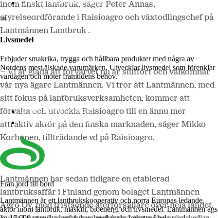
Lantmännen Biorefineries
inom finskt lantbruk, säger Peter Annas,
styrelseordförande i Raisioagro och
växtodlingschef på
Lantmännen Lantbruk
.
Livsmedel
Erbjuder smakrika, trygga och hållbara produkter med några av
Nordens mest älskade varumärken. Utvecklar livsmedel som förenklar
–
Vi är glada att förvärvet nu är slutfört och välkomnar
vardagen och möter framtidens behov.
vår nya ägare Lantmännen. Vi tror att Lantmännen, med
sitt fokus på lantbruksverksamheten, kommer att
Lantmännen Cerealia
förvalta och utveckla Raisioagro till en ännu mer
Lantmännen Unibake
attraktiv aktör på den finska marknaden, säger Mikko
Korhonen, tillträdande vd på Raisioagro.
Lantmännen har sedan tidigare en etablerad
Från jord till bord
lantbruksaffär i Finland genom bolaget Lantmännen
Lantmännen är ett lantbrukskooperativ och norra Europas ledande
Agro Oy, med fristående återförsäljare över hela landet.
aktör inom lantbruk, maskin, bioenergi och livsmedel. Lantmännen ägs
av 17 000 svenska lantbrukare med verksamheter i hela värdekedjan