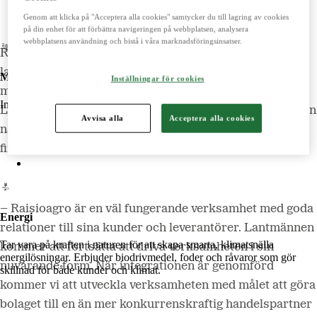
LM2
Genom att klicka på "Acceptera alla cookies" samtycker du till lagring av cookies
Odla
på din enhet för att förbättra navigeringen på webbplatsen, analysera
webbplatsens användning och bistå i våra marknadsföringsinsatser.
Raisioagro är en betydelsefull aktör på den finska
lantbruksmarknaden, med en omsättning (2017) på 74
Maskiner
Inställningar för cookies
miljoner euro. Genom att förvärva Raisioagro breddar
Importerar, marknadsför, säljer och underhåller lantbruksmaskiner.
Lantmännen sitt erbjudande i Finland, och förstärker sin
Avvisa alla
Acceptera alla cookies
närvaro som ledande aktör inom agribusiness på den
Lantmännen Maskin
Begagnatbörsen
finska marknaden.
Butik på nätet
–
Raisioagro är en väl fungerande verksamhet med goda
Energi
relationer till sina kunder och leverantörer. Lantmännen
Tar vara på kraften i naturen för att skapa smarta, klimatsnälla
kommer att fortsätta att driva verksamheten i sin
energilösningar. Erbjuder biodrivmedel, foder och råvaror som gör
nuvarande form. När integrationen är genomförd
skillnad för både kunder och klimat.
kommer vi att utveckla verksamheten med målet att göra
bolaget till
en än mer konkurrenskraftig handelspartner