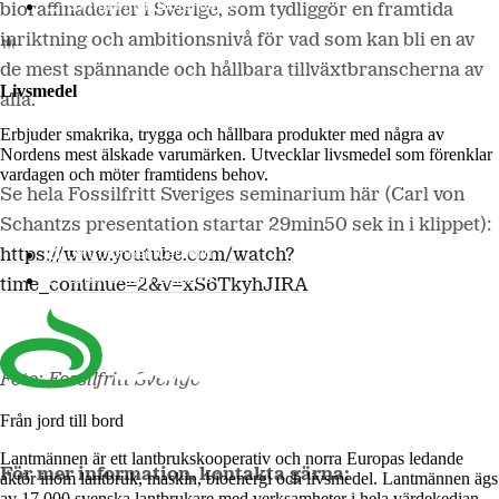
Lantmännen Biorefineries
bioraffinaderier i Sverige, som tydliggör en framtida
inriktning och ambitionsnivå för vad som kan bli en av
de mest spännande och hållbara tillväxtbranscherna av
Livsmedel
alla.
Erbjuder smakrika, trygga och hållbara produkter med några av
Nordens mest älskade varumärken. Utvecklar livsmedel som förenklar
vardagen och möter framtidens behov.
Se hela Fossilfritt Sveriges seminarium här (Carl von
Schantzs presentation startar 29min50 sek in i klippet):
Lantmännen Cerealia
https://www.youtube.com/watch?
Lantmännen Unibake
time_continue=2&v=xS6TkyhJIRA
Foto: Fossilfritt Sverige
Från jord till bord
Lantmännen är ett lantbrukskooperativ och norra Europas ledande
För mer information, kontakta gärna:
aktör inom lantbruk, maskin, bioenergi och livsmedel. Lantmännen ägs
av 17 000 svenska lantbrukare med verksamheter i hela värdekedjan