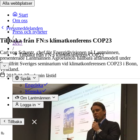
Alla webbplatser
Start
Om oss
/
Pressmeddelanden
Press och nyheter
/
Tillbaka från FN:s klimatkonferens COP23
2017
/
Carl von Schantz, chef för Energidivisionen på Lantmännen,
Tillbaka från FN:s klimatkonferens COP23
presenterade Lantmännen Agroetanols hållbara affärsmodell under
Fossilfritt Sveriges seminarium vid klimatkonferensen COP23 i Bonn,
Tyskland.
2017-11-27
•
1 min lästid
Språk
Engelska
Svenska
Om Lantmännen
Logga in
Tillbaka