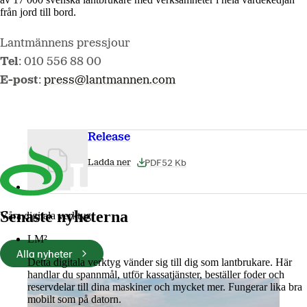
från jord till bord.
Lantmännens pressjour
Tel
: 010 556 88 00
E-post
:
press@lantmannen.com
Release
PDF
52 Kb
Ladda ner
Senaste nyheterna
Våra digitala verktyg
LM²
Alla nyheter
Detta digitala verktyg vänder sig till dig som lantbrukare. Här
handlar du spannmål, utför kassatjänster, beställer foder och
reservdelar till dina maskiner och mycket mer. Fungerar lika bra
mobilt som på datorn.