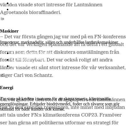
LM2
världen visade stort intresse för Lantmännen
Odla
Agroetanols bioraffinaderi.
Maskiner
– Det var första gången jag var med på en FN-konferens
Importerar, marknadsför, säljer och underhåller lantbruksmaskiner.
och det var verkligen spännande att få delta i ett globalt
forum som detta för att diskutera omställningen från
Lantmännen Maskin
Begagnatbörsen
fossilt till förnybart. Det var också roligt att andra
Butik på nätet
länder visade ett sånt stort intresse för vår verksamhet,
säger Carl von Schantz.
Energi
Tar vara på kraften i naturen för att skapa smarta, klimatsnälla
Carl är glad för den stora draghjälpen som Lantmännen
energilösningar. Erbjuder biodrivmedel, foder och råvaror som gör
fått av den svenska regeringen, inte minst med inbjudan
skillnad för både kunder och klimat.
att tala under FN:s klimatkonferens COP23. Framöver
ser han gärna att politikerna utformar en strategi för