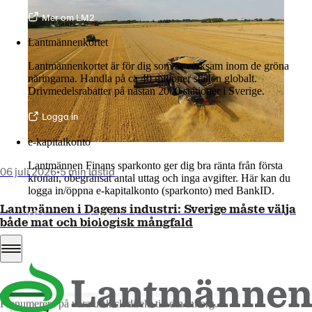
Mer om LM2
Lantmännenkortet
Lantmännenkortet är för dig som är verksam inom de gröna
näringarna. Handla på ca 40 miljoner ställen globalt.
Drivmedelsrabatter på nästan 2000 stationer i Sverige.
Logga in
e-kapitalkonto
Lantmännen Finans sparkonto ger dig bra ränta från första
06 juli 2026
•
5 min lästid
kronan, obegränsat antal uttag och inga avgifter. Här kan du
logga in/öppna e-kapitalkonto (sparkonto) med BankID.
Lantmännen i Dagens industri: Sverige måste välja
Logga in e-kapitalkonto
både mat och biologisk mångfald
Nyhet
2026
Håll dig uppdaterad!
Prenumerera på våra utskick direkt till din inkorg.