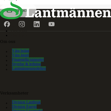
Ja tack
Om oss
Våra bolag
Våra ägare
Om oss
Våra bolag
Våra ägare
Finansiella rapporter
Styrelse & ledning
Lantmännenmodellen
Verksamheter
Division Lantbruk
Division Energi
Division Livsmedel