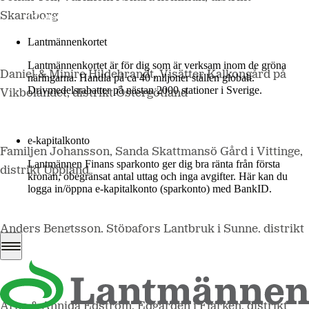
Skaraborg
Mer om LM2
Lantmännenkortet
Lantmännenkortet är för dig som är verksam inom de gröna
Daniel & Minire Hildebrandt, Visätter Kalkongård på
näringarna. Handla på ca 40 miljoner ställen globalt.
Drivmedelsrabatter på nästan 2000 stationer i Sverige.
Vikbolandet, distrikt Östergötland
Logga in
e-kapitalkonto
Familjen Johansson, Sanda Skattmansö Gård i Vittinge,
Lantmännen Finans sparkonto ger dig bra ränta från första
distrikt Uppland
kronan, obegränsat antal uttag och inga avgifter. Här kan du
logga in/öppna e-kapitalkonto (sparkonto) med BankID.
Logga in e-kapitalkonto
Anders Bengtsson, Stöpafors Lantbruk i Sunne, distrikt
Örebro-Värmland
Arne & Anniqa Edström, Edgården i Flarken, distrikt