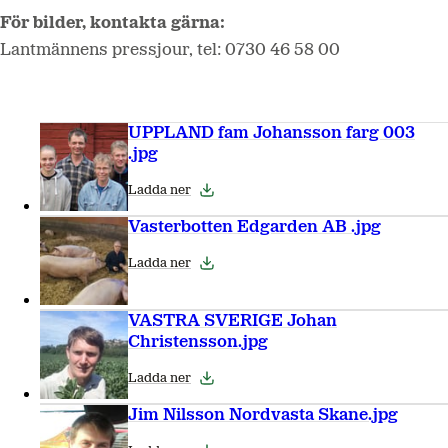
För bilder, kontakta gärna:
Lantmännens pressjour, tel: 0730 46 58 00
UPPLAND fam Johansson farg 003
.jpg
Ladda ner
Vasterbotten Edgarden AB .jpg
Ladda ner
VASTRA SVERIGE Johan
Christensson.jpg
Ladda ner
Jim Nilsson Nordvasta Skane.jpg