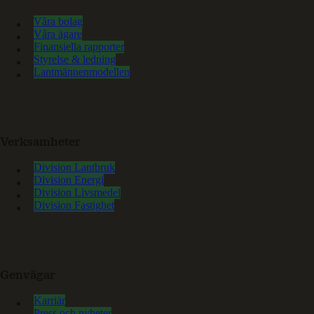
Våra bolag
Våra ägare
Finansiella rapporter
Styrelse & ledning
Lantmännenmodellen
Verksamheter
Division Lantbruk
Division Energi
Division Livsmedel
Division Fastighet
Genvägar
Karriär
Press och nyheter