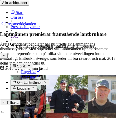
Alla webbplatser
Start
Om oss
/
Pressmeddelanden
Press och nyheter
/
Lantmännen premierar framstående lantbrukare
2017
/
Årets Groddenstipendiater har nu utsetts av Lantmännens
Lantmännen premierar framstående lantbrukare
distriktsstyrelser. Med stipendiet vill Lantmännen uppmärksamma
drivna entreprenörer som på olika sätt leder utvecklingen inom
livskraftigt lantbruk i Sverige, som leder till bra råvaror och mat. 2017
delas totalt tio stipendier ut.
Språk
2017-04-24
•
2 min lästid
Engelska
Svenska
Om Lantmännen
Logga in
Tillbaka