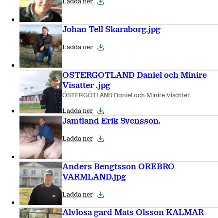
Ladda ner
Johan Tell Skaraborg.jpg
Ladda ner
OSTERGOTLAND Daniel och Minire
Visatter .jpg
ÖSTERGÖTLAND Daniel och Minire Visätter
Ladda ner
Jamtland Erik Svensson.
Ladda ner
Anders Bengtsson OREBRO
VARMLAND.jpg
Ladda ner
Alvlosa gard Mats Olsson KALMAR