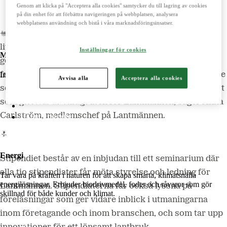
LM2
Genom att klicka på "Acceptera alla cookies" samtycker du till lagring av cookies
på din enhet för att förbättra navigeringen på webbplatsen, analysera
Odla
webbplatsens användning och bistå i våra marknadsföringsinsatser.
– Utveckling och innovation är avgörande för ett
livskraftigt lantbruk i Sverige. Därför vill vi lyfta fram
Inställningar för cookies
Maskiner
goda exempel, runtom i hela landet, som bidrar till
framtidens lantbruk. Det handlar om kreativa företagare
Importerar, marknadsför, säljer och underhåller lantbruksmaskiner.
Avvisa alla
Acceptera alla cookies
som utvecklat sin verksamhet i en positiv riktning, något
Lantmännen Maskin
som givetvis är viktigt även för Lantmännen, säger Anna
Begagnatbörsen
Carlström, medlemschef på Lantmännen.
Butik på nätet
Energi
Stipendiet består av en inbjudan till ett seminarium där
alla tio stipendiater får möta styrelse och ledning för
Tar vara på kraften i naturen för att skapa smarta, klimatsnälla
energilösningar. Erbjuder biodrivmedel, foder och råvaror som gör
Lantmännen. Stipendiaterna får också lyssna på
skillnad för både kunder och klimat.
föreläsningar som ger vidare inblick i utmaningarna
inom företagande och inom branschen, och som tar upp