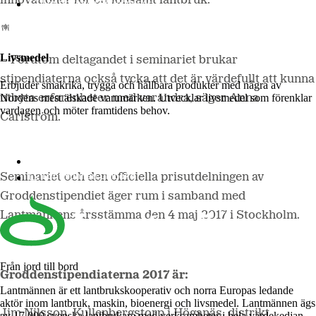
innovationer för ett lönsamt lantbruk.
Lantmännen Biorefineries
Livsmedel
– Förutom deltagandet i seminariet brukar
stipendiaterna också tycka att det är värdefullt att kunna
Erbjuder smakrika, trygga och hållbara produkter med några av
Nordens mest älskade varumärken. Utvecklar livsmedel som förenklar
utbyta erfarenheter med varandra, säger Anna
vardagen och möter framtidens behov.
Carlström.
Lantmännen Cerealia
Lantmännen Unibake
Seminariet och den officiella prisutdelningen av
Groddenstipendiet äger rum i samband med
Lantmännens årsstämma den 4 maj 2017 i Stockholm.
Från jord till bord
Groddenstipendiaterna 2017 är:
Lantmännen är ett lantbrukskooperativ och norra Europas ledande
aktör inom lantbruk, maskin, bioenergi och livsmedel. Lantmännen ägs
Jim Nilsson, Kullenbergstorp i Höganäs, distrikt
av 17 000 svenska lantbrukare med verksamheter i hela värdekedjan