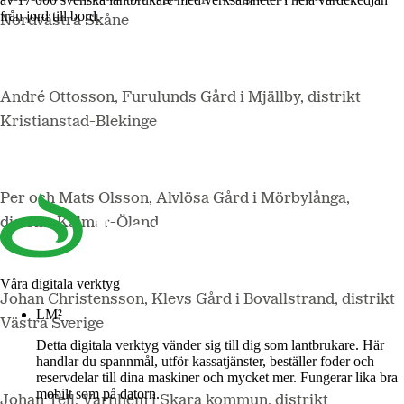
från jord till bord.
Nordvästra Skåne
André Ottosson, Furulunds Gård i Mjällby, distrikt
Kristianstad-Blekinge
Per och Mats Olsson, Alvlösa Gård i Mörbylånga,
distrikt Kalmar-Öland
Våra digitala verktyg
Johan Christensson, Klevs Gård i Bovallstrand, distrikt
LM²
Västra Sverige
Detta digitala verktyg vänder sig till dig som lantbrukare. Här
handlar du spannmål, utför kassatjänster, beställer foder och
reservdelar till dina maskiner och mycket mer. Fungerar lika bra
mobilt som på datorn.
Johan Tell, Varnhem i Skara kommun, distrikt