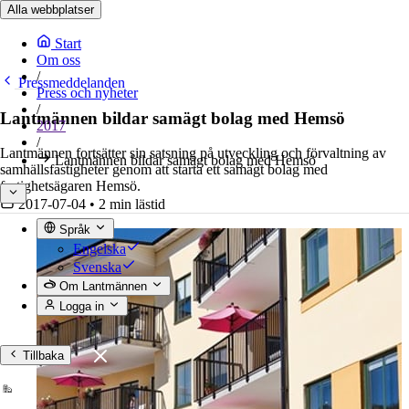
Alla webbplatser
Start
Om oss
/
Pressmeddelanden
Press och nyheter
/
Lantmännen bildar samägt bolag med Hemsö
2017
/
Lantmännen fortsätter sin satsning på utveckling och förvaltning av
Lantmännen bildar samägt bolag med Hemsö
samhällsfastigheter genom att starta ett samägt bolag med
fastighetsägaren Hemsö.
2017-07-04
•
2 min lästid
Språk
Engelska
Svenska
Om Lantmännen
Logga in
Tillbaka