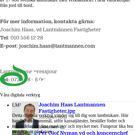
från jord till bord.
För mer information, kontakta gärna:
Joachim Haas, vd Lantmännen Fastigheter
Tel
: 010 556 12 28
E-post
:
joachim.haas@lantmannen.com
Lantmännens pressjour
Tel:
0730 58 46 00
Våra digitala verktyg
Joachim Haas Lantmannen
LM²
Fastigheter.jpg
Detta digitala verktyg vänder sig till dig som lantbrukare. Här
Johachim Haas
handlar du spannmål, utför kassatjänster, beställer foder och
reservdelar till dina maskiner och mycket mer. Fungerar lika bra
Ladda ner
mobilt som på datorn.
Per Olof Nyman vd och koncernchef