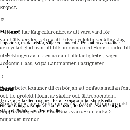
LM2
kronor.
Odla
Maskiner
– Hemsö har lång erfarenhet av att vara värd för
samhällsservice och av att driva projektutveckling. Jag
Importerar, marknadsför, säljer och underhåller lantbruksmaskiner.
är mycket glad över att tillsammans med Hemsö bidra till
Lantmännen Maskin
utvecklingen av moderna samhällsfastigheter, säger
Begagnatbörsen
Joachim Haas, vd på Lantmännen Fastigheter.
Butik på nätet
Samarbetet kommer till en början att omfatta mellan fem
Energi
och tio projekt i form av skolor och äldreboenden i
Tar vara på kraften i naturen för att skapa smarta, klimatsnälla
Stockholms- och Malmöområdet. På fem till sju års sikt
energilösningar. Erbjuder biodrivmedel, foder och råvaror som gör
skillnad för både kunder och klimat.
hoppas bolaget nå ett marknadsvärde om cirka 3
miljarder kronor.