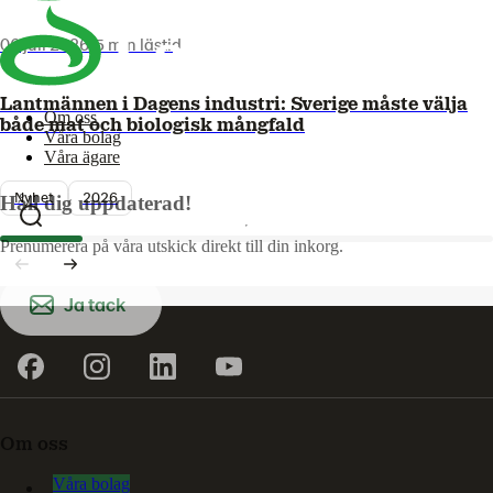
06 juli 2026
•
5 min lästid
Lantmännen i Dagens industri: Sverige måste välja
Om oss
både mat och biologisk mångfald
Våra bolag
Våra ägare
Nyhet
2026
Håll dig uppdaterad!
Prenumerera på våra utskick direkt till din inkorg.
Ja tack
Om oss
Våra bolag