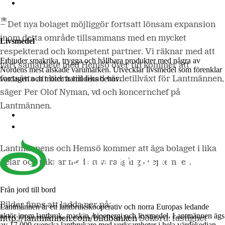
Lantmännen Biorefineries
– Det nya bolaget möjliggör fortsatt lönsam expansion
inom detta område tillsammans med en mycket
Livsmedel
respekterad och kompetent partner. Vi räknar med att
Erbjuder smakrika, trygga och hållbara produkter med några av
vårt samarbete med Hemsö över tid kommer att
Nordens mest älskade varumärken. Utvecklar livsmedel som förenklar
vardagen och möter framtidens behov.
fortsätta att bidra till ökad värdetillväxt för Lantmännen,
säger Per Olof Nyman, vd och koncernchef på
Lantmännen.
Lantmännen Cerealia
Lantmännen Unibake
Lantmännens och Hemsö kommer att äga bolaget i lika
delar och räknar med att vara igång i september.
Från jord till bord
Bilder finns att ladda ner på:
Lantmännen är ett lantbrukskooperativ och norra Europas ledande
aktör inom lantbruk, maskin, bioenergi och livsmedel. Lantmännen ägs
http://lantmannen.com/bildbanken
Sökord: fastighet
av 17 000 svenska lantbrukare med verksamheter i hela värdekedjan