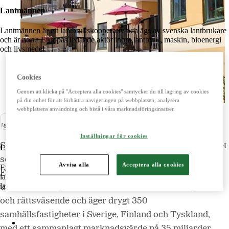
Lantmännen
Lantmännen är ett lantbrukskooperativ och ägs av svenska lantbrukare
och är norra Europas ledande aktör inom lantbruk, maskin, bioenergi
och livsmedel.
Cookies
Lantmännen
Genom att klicka på "Acceptera alla cookies" samtycker du till lagring av cookies
Lantmännen Finans
på din enhet för att förbättra navigeringen på webbplatsen, analysera
Lantmännen Fastigheter
webbplatsens användning och bistå i våra marknadsföringsinsatser.
Pressmeddelande
Inställningar för cookies
Skolor och äldreboenden står i fokus för det nya bolaget
Lantbruk
som kommer att ägas gemensamt av Lantmännen
Avvisa alla
Acceptera alla cookies
Erbjuder produkter och tjänster för ett starkt och konkurrenskraftigt
Fastigheter och Hemsö. Hemsö äger, förvaltar och
lantbruk. Importerar, marknadsför, säljer och underhåller
lantbrukssmaskiner.
utvecklar fastigheter för äldreboende, utbildning, vård
och rättsväsende och äger drygt 350
samhällsfastigheter i Sverige, Finland och Tyskland,
Lantmännen Lantbruk
med ett sammanlagt marknadsvärde på 35 miljarder