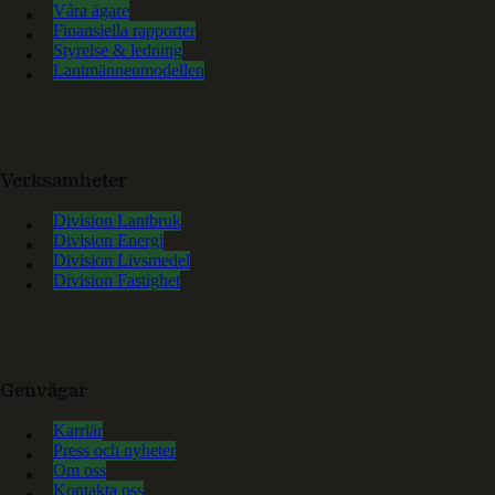
Våra ägare
Finansiella rapporter
Styrelse & ledning
Lantmännenmodellen
Verksamheter
Division Lantbruk
Division Energi
Division Livsmedel
Division Fastighet
Genvägar
Karriär
Press och nyheter
Om oss
Kontakta oss