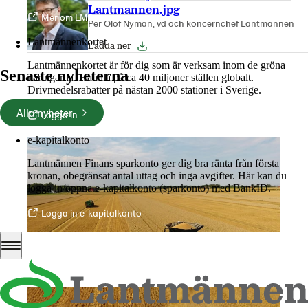
Lantmannen.jpg
Mer om LM2
Per Olof Nyman, vd och koncernchef Lantmännen
Lantmännenkortet
Ladda ner
Lantmännenkortet är för dig som är verksam inom de gröna
Senaste nyheterna
näringarna. Handla på ca 40 miljoner ställen globalt.
Drivmedelsrabatter på nästan 2000 stationer i Sverige.
Alla nyheter
Logga in
e-kapitalkonto
Lantmännen Finans sparkonto ger dig bra ränta från första
kronan, obegränsat antal uttag och inga avgifter. Här kan du
logga in/öppna e-kapitalkonto (sparkonto) med BankID.
Logga in e-kapitalkonto