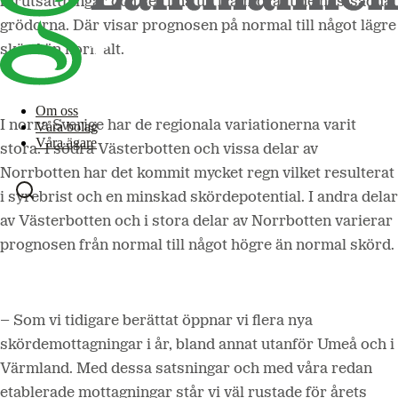
förutsättningar och ser fina ut, framförallt de höstsådda
grödorna. Där visar prognosen på normal till något lägre
skörd än normalt.
Om oss
I norra Sverige
har de regionala variationerna varit
Våra bolag
Våra ägare
stora. I södra Västerbotten och vissa delar av
Norrbotten har det kommit mycket regn vilket resulterat
i syrebrist och en minskad skördepotential. I andra delar
av Västerbotten och i stora delar av Norrbotten varierar
prognosen från normal till något högre än normal skörd.
– Som vi tidigare berättat öppnar vi flera nya
skördemottagningar i år, bland annat utanför Umeå och i
Värmland. Med dessa satsningar och med våra redan
etablerade mottagningar står vi väl rustade för årets