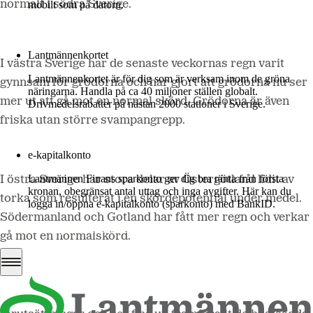
normalt i södra Sverige.
mobilt som på datorn.
Mer om LM2
Lantmännenkortet
I västra Sverige
har de senaste veckornas regn varit
Lantmännenkortet är för dig som är verksam inom de gröna
gynnsam för grödorna och har gjort att grödorna nu ser
näringarna. Handla på ca 40 miljoner ställen globalt.
mer ut att gå mot en normal skörd. Grödorna är även
Drivmedelsrabatter på nästan 2000 stationer i Sverige.
friska utan större svampangrepp.
Logga in
e-kapitalkonto
Lantmännen Finans sparkonto ger dig bra ränta från första
I östra Sverige
har stora delar av Östergötland lidit av
kronan, obegränsat antal uttag och inga avgifter. Här kan du
torka som resulterat i en skördepotential under medel.
logga in/öppna e-kapitalkonto (sparkonto) med BankID.
Södermanland och Gotland har fått mer regn och verkar
Logga in e-kapitalkonto
gå mot en normalskörd.
Grödorna i Mellansverige
har haft lite bättre