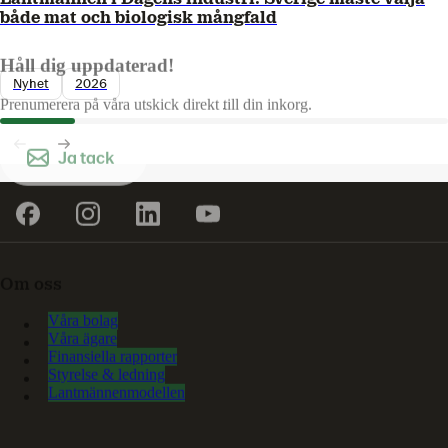
både mat och biologisk mångfald
Håll dig uppdaterad!
Nyhet
2026
Prenumerera på våra utskick direkt till din inkorg.
Ja tack
Om oss
Våra bolag
Våra ägare
Finansiella rapporter
Styrelse & ledning
Lantmännenmodellen