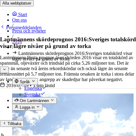
Alla webbplatser
Start
Om oss
/
Pressmeddelanden
Press och nyheter
/
Lantmännens skördeprognos 2016:Sveriges totalskörd
2016
visar lägre nivåer på grund av torka
/
Lantmännens skördeprognos 2016:Sveriges totalskörd visar
Lantmännens första prognos över skörden 2016 visar en totalskörd av
lägre nivåer på grund av torka
spannmål, oljeväxter och trindsäd på cirka 5,26 miljoner ton. Det är
lägre än senaste två årens rekordskördar och också lägre än senaste
femårssnittet på 5,7 miljoner ton. Främsta orsaken är torka i stora delar
av landet, men även angrepp av skadedjur har påverkat negativt.
Språk
2016-07-19
•
3 min lästid
Engelska
Svenska
Om Lantmännen
Logga in
Tillbaka