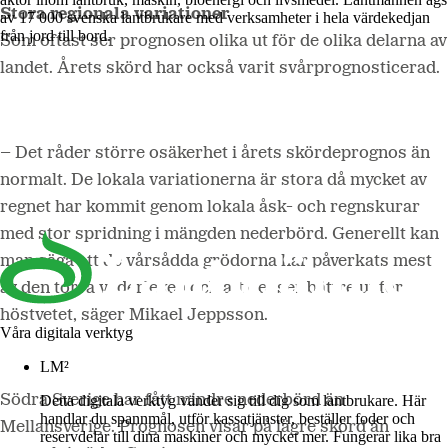
Stora regionala variationer
av 17 000 svenska lantbrukare med verksamheter i hela värdekedjan
från jord till bord.
Som oftast ser prognosen olika ut för de olika delarna av
landet. Årets skörd har också varit svårprognosticerad.
– Det råder större osäkerhet i årets skördeprognos än
normalt. De lokala variationerna är stora då mycket av
regnet har kommit genom lokala åsk- och regnskurar
med stor spridning i mängden nederbörd. Generellt kan
man säga att de vårsådda grödorna har påverkats mest
av den torra väderleken och att det ser bättre ut för
höstvetet, säger Mikael Jeppsson.
Våra digitala verktyg
LM²
Södra Sverige
har fått mindre nederbörd än
Detta digitala verktyg vänder sig till dig som lantbrukare. Här
handlar du spannmål, utför kassatjänster, beställer foder och
Mellansverige. Prognosen visar på lägre skörd än
reservdelar till dina maskiner och mycket mer. Fungerar lika bra