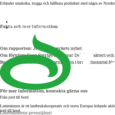
Erbjuder smakrika, trygga och hållbara produkter med några av Norde
Lantmännen Cerealia
Fakta och mer information
Lantmännen Unibake
Om rapporten:
Jordbruksverkets nyhet
.
Om förvärv:
Scan Sverige förvärvar Delsbo slakteri oc
Branschdiskussioner:
Lantmännen i branschsamtal för 
För mer information, kontakta gärna oss
Från jord till bord
Lantmännen är ett lantbrukskooperativ och norra Europas ledande aktö
jord till bord.
Lantmännens presstjänst