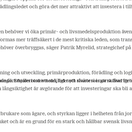
rädlingsledet och göra det mer attraktivt att investera i
til
 behöver vi öka primär- och livsmedelsproduktion även i
formas mer träffsäkert i de mest kritiska leden, som tran
över överbryggas, säger Patrik Myrelid, strategichef p
ning och utveckling,
primärproduktion, förädling och logi
lösningar. Erbjuder biodrivmedel, foder och råvaror som gör skillnad för
 förstudien om ett möjligt nytt slakteri i norra Sverig
h långsiktighet är avgörande för att investeringar ska bli a
rukare som ägare, och styrkan ligger i helheten från jord
et och är en grund för en stark och hållbar svensk livsm