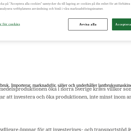
cka på "Acceptera alla cookies" samtycker du till lagring av cookies på din enhet för att förbättr
analysera webbplatsens användning och bistå i våra marknadsföringsinsatser.
och är norra Europas ledande aktör inom lantbruk, maskin, bioenergi o
r för cookies
Avvisa alla
Acceptera
ntbruk. Importerar, marknadsför, säljer och underhåller lantbrukssmaskine
medelsproduktionen öka i norra Sverige krävs villkor som
gar att investera och öka produktionen, inte minst inom 
tydligare öppnar för att investerings- och transportstöd 