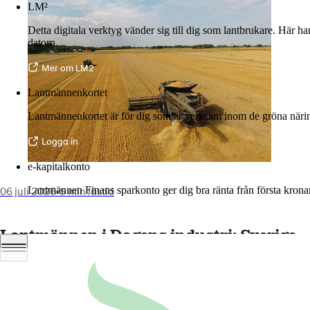
LM²
Detta digitala verktyg vänder sig till dig som lantbrukare. Här h
datorn.
Mer om LM2
Lantmännenkortet
Lantmännenkortet är för dig som är verksam inom de gröna näring
Logga in
e-kapitalkonto
06 juli 2026
•
5 min lästid
Lantmännen Finans sparkonto ger dig bra ränta från första krona
Logga in e-kapitalkonto
Lantmännen i Dagens industri: Sverige
måste välja både mat och biologisk
mångfald