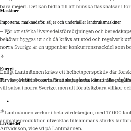
bara mejeri. Det kan bidra till att minska flaskhalsar i fö
Maskiner
Importerar, marknadsför, säljer och underhåller lantbruksmaskiner.
–
För att
stärka livsmedelsförsörjningen och beredskapen
Lantmännen Maskin
Begagnatbörsen
behöver byggas ut och då krävs att stöd och regelverk ut
Butik på nätet
norra Sverige är en uppenbar konkurrensnackdel som beh
Energi
Enligt Lantmännen krävs ett helhetsperspektiv där forsk
Tar vara på kraften i naturen för att skapa smarta, klimatsnälla energi
förvärv av Delsbo och Jämtlandsgården samt den pågående
vill satsa i norra Sverige, men att förutsägbara villkor oc
Lantmännen Biorefineries
– Lantmännen verkar i hela värdekedjan, med 17 000 lantb
animalieproduktion utvecklas tillsammans stärks lantbruk
Livsmedel
Arfvidsson, vice vd på Lantmännen.