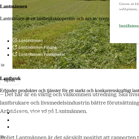
Genom att kli
Lantmännen
webbplatsen, 
Lantmännen är ett lantbrukskooperativ och ägs av svenska lantbrukare 
Inställninga
Lantmännen
Lantmännen Finans
Lantmännen Fastigheter
Lantbruk
Nyhet
Erbjuder produkter och tjänster för ett starkt och konkurrenskraftigt la
– Det här är en viktig och välkommen utredning. Ska livs
lantbrukare och livsmedelsindustrin bättre förutsättnin
Arfvidsson, vice vd på Lantmännen.
Lantmännen Lantbruk
LM2
Odla
Enligt Lantmännen är det särskilt positivt att rapporten 