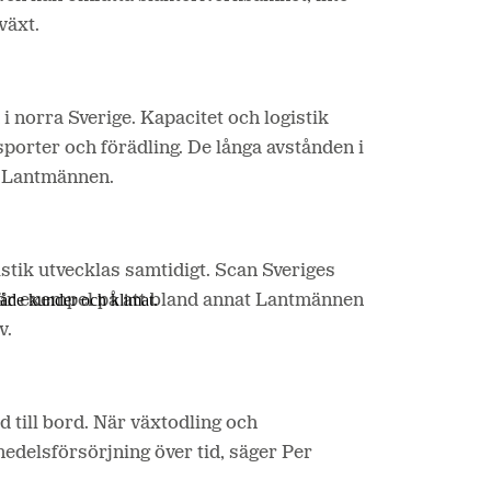
lväxt.
 norra Sverige. Kapacitet och logistik
sporter och förädling. De långa avstånden i
å Lantmännen.
stik utvecklas samtidigt. Scan Sveriges
 både kunder och klimat.
e är exempel på att bland annat Lantmännen
v.
 till bord. När växtodling och
edelsförsörjning över tid, säger Per