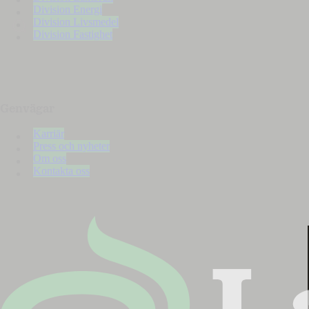
Division Energi
Division Livsmedel
Division Fastighet
Genvägar
Karriär
Press och nyheter
Om oss
Kontakta oss