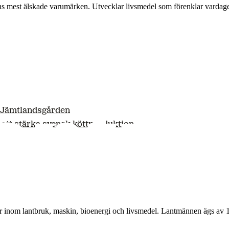
ns mest älskade varumärken. Utvecklar livsmedel som förenklar vardag
h Jämtlandsgården
att stärka svensk köttproduktion
r inom lantbruk, maskin, bioenergi och livsmedel. Lantmännen ägs av 