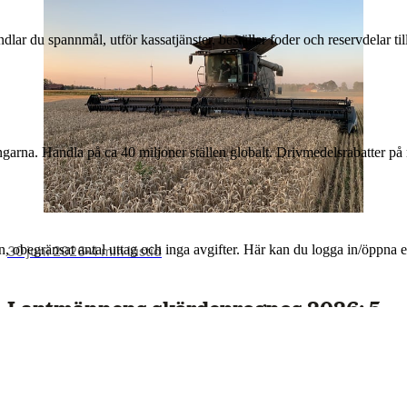
andlar du spannmål, utför kassatjänster, beställer foder och reservdelar 
arna. Handla på ca 40 miljoner ställen globalt. Drivmedelsrabatter på 
30 juni 2026
•
4 min lästid
n, obegränsat antal uttag och inga avgifter. Här kan du logga in/öppna
Lantmännens skördeprognos 2026: 5
miljoner ton spannmål