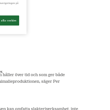
a navigeringen på
ch livsmedel.
 alla cookies
r.
 håller över tid och som ger både
animalieproduktionen, säger Per
även kan omfatta slakteriverksamhet, inte