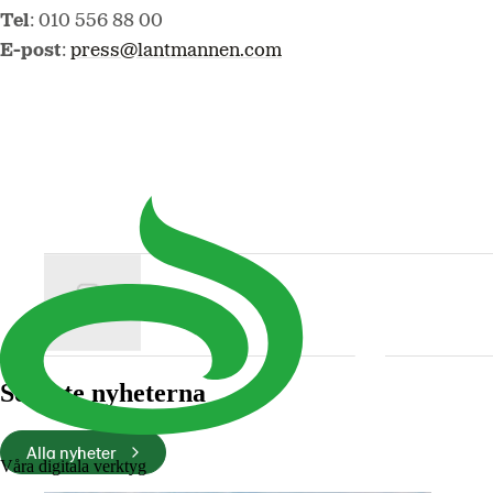
Tel
: 010 556 88 00
E-post
:
press@lantmannen.com
Release
Senaste nyheterna
Alla nyheter
Våra digitala verktyg