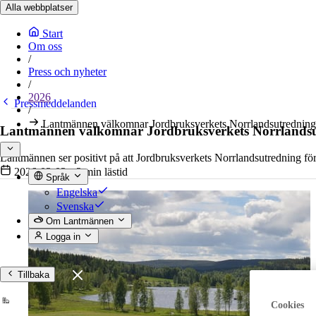
Alla webbplatser
Start
Om oss
/
Press och nyheter
/
2026
Pressmeddelanden
/
Lantmännen välkomnar Jordbruksverkets Norrlandsutredning
Lantmännen välkomnar Jordbruksverkets Norrlands
Lantmännen ser positivt på att Jordbruksverkets Norrlandsutredning före
2026-03-03
•
2 min lästid
Språk
Engelska
Svenska
Om Lantmännen
Logga in
Tillbaka
Cookies