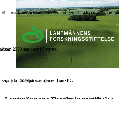
till dina maskiner och mycket mer. Fungerar lika bra mobilt som på
nästan 2000 stationer i Sverige.
17 juni 2026
•
3 min lästid
 e-kapitalkonto (sparkonto) med BankID.
Lantmännens Forskningsstiftelse
öppnar årets utlysning – 25 miljoner
kronor till forskning för framtidens
jordbruk och livsmedel