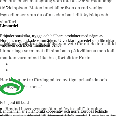
och ofta enkel matlagning som inte kräver särskilt lång
Lantmännen Biorefineries
tid vid spisen. Maten innehåller även en rad vanliga
ingredienser som du ofta redan har i ditt kylskåp och
skafferi.
Livsmedel
Erbjuder smakrika, trygga och hållbara produkter med några av
Nordens mest älskade varumärken. Utvecklar livsmedel som förenklar
– Många föräldrar har dåligt samvete för att de inte alltid
vardagen och möter framtidens behov.
hinner laga varm mat till sina barn på kvällarna men kall
mat kan vara minst lika bra, fortsätter Karin.
Lantmännen Cerealia
Lantmännen Unibake
Här kommer tre förslag på tre nyttiga, prisvärda och
lättlagade ”Brinners”.
Från jord till bord
Rostad havregrynsgröt med ”extra allt”-topping
Lantmännen är ett lantbrukskooperativ och norra Europas ledande
aktör inom lantbruk, maskin, bioenergi och livsmedel. Lantmännen ägs