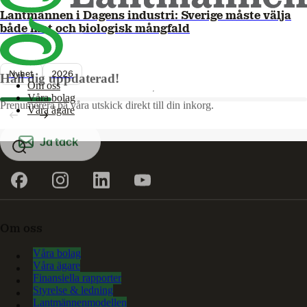
Lantmännen i Dagens industri: Sverige måste välja
både mat och biologisk mångfald
Nyhet
2026
Håll dig uppdaterad!
Om oss
Våra bolag
Prenumerera på våra utskick direkt till din inkorg.
Våra ägare
Ja tack
Om oss
Våra bolag
Våra ägare
Finansiella rapporter
Styrelse & ledning
Lantmännenmodellen