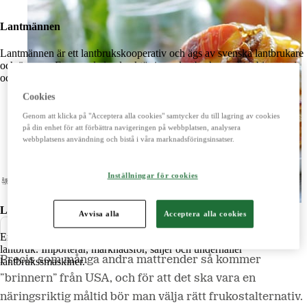
Lantmännen
Lantmännen är ett lantbrukskooperativ och ägs av svenska lantbrukare
och är norra Europas ledande aktör inom lantbruk, maskin, bioenergi
och livsmedel.
Cookies
Genom att klicka på "Acceptera alla cookies" samtycker du till lagring av cookies
Lantmännen
på din enhet för att förbättra navigeringen på webbplatsen, analysera
webbplatsens användning och bistå i våra marknadsföringsinsatser.
Lantmännen Finans
Lantmännen Fastigheter
Inställningar för cookies
Lantbruk
Avvisa alla
Acceptera alla cookies
Pressmeddelande
Erbjuder produkter och tjänster för ett starkt och konkurrenskraftigt
lantbruk. Importerar, marknadsför, säljer och underhåller
Precis som många andra mattrender så kommer
lantbrukssmaskiner.
”brinnern” från USA, och för att det ska vara en
näringsriktig måltid bör man välja rätt frukostalternativ.