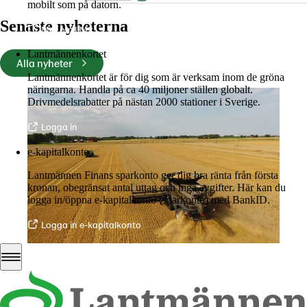
mobilt som på datorn.
Senaste nyheterna
Mer om LM2
Lantmännenkortet
Alla nyheter
Lantmännenkortet är för dig som är verksam inom de gröna
näringarna. Handla på ca 40 miljoner ställen globalt.
Drivmedelsrabatter på nästan 2000 stationer i Sverige.
Logga in
e-kapitalkonto
Lantmännen Finans sparkonto ger dig bra ränta från första
kronan, obegränsat antal uttag och inga avgifter. Här kan du
logga in/öppna e-kapitalkonto (sparkonto) med BankID.
Logga in e-kapitalkonto
06 juli 2026
•
5 min lästid