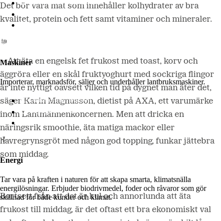
Lantmännen Lantbruk
Det bör vara mat som innehåller kolhydrater av bra
LM2
kvalitet, protein och fett samt vitaminer och mineraler.
Odla
– Att äta en engelsk fet frukost med toast, korv och
Maskiner
äggröra eller en skål fruktyoghurt med sockriga flingor
Importerar, marknadsför, säljer och underhåller lantbruksmaskiner.
är inte nyttigt oavsett vilken tid på dygnet man äter det,
Lantmännen Maskin
säger Karin Magnusson, dietist på AXA, ett varumärke
Begagnatbörsen
inom Lantmännenkoncernen. Men att dricka en
Butik på nätet
näringsrik smoothie, äta matiga mackor eller
havregrynsgröt med någon god topping, funkar jättebra
som middag.
Energi
Tar vara på kraften i naturen för att skapa smarta, klimatsnälla
energilösningar. Erbjuder biodrivmedel, foder och råvaror som gör
Bortsett från att det är kul och annorlunda att äta
skillnad för både kunder och klimat.
frukost till middag, är det oftast ett bra ekonomiskt val