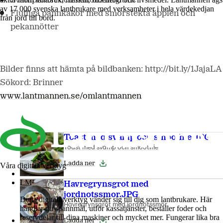
Svamptoast och hallonsmoothie
av 17 000 svenska lantbrukare med verksamheter i hela värdekedjan
Fluffiga pannkakor med smörstekta äpplen och
från jord till bord.
pekannötter
Bilder finns att hämta på bildbanken: http://bit.ly/1JajaLA
Sökord: Brinner
www.lantmannen.se/omlantmannen
Toast med svamp och smoothie.JPG
Toast med svamp och smoothie
Ladda ner
Våra digitala verktyg
LM²
Havregrynsgrot med
jordnotssmor.JPG
Detta digitala verktyg vänder sig till dig som lantbrukare. Här
Havregrynsgröt med jordnötssmör
handlar du spannmål, utför kassatjänster, beställer foder och
reservdelar till dina maskiner och mycket mer. Fungerar lika bra
Ladda ner