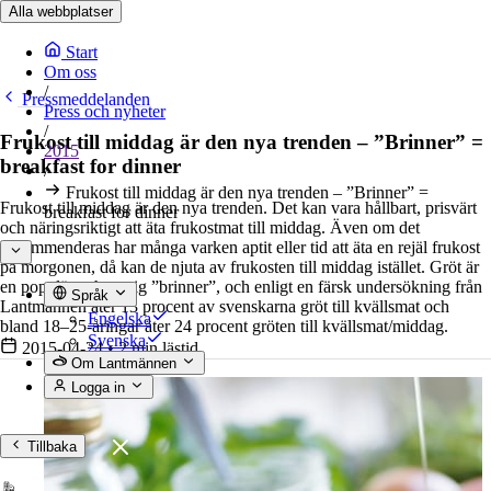
Alla webbplatser
Start
Om oss
/
Pressmeddelanden
Press och nyheter
/
Frukost till middag är den nya trenden – ”Brinner” =
2015
breakfast for dinner
/
Frukost till middag är den nya trenden – ”Brinner” =
Frukost till middag är den nya trenden. Det kan vara hållbart, prisvärt
breakfast for dinner
och näringsriktigt att äta frukostmat till middag. Även om det
rekommenderas har många varken aptit eller tid att äta en rejäl frukost
på morgonen, då kan de njuta av frukosten till middag istället. Gröt är
en populär och nyttig ”brinner”, och enligt en färsk undersökning från
Språk
Lantmännen äter 13 procent av svenskarna gröt till kvällsmat och
Engelska
bland 18–25-åringar äter 24 procent gröten till kvällsmat/middag.
Svenska
2015-04-24
•
2 min lästid
Om Lantmännen
Logga in
Tillbaka