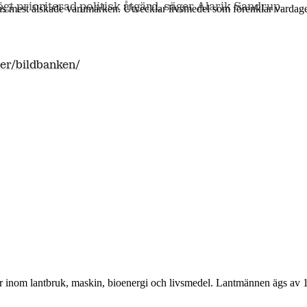
ögt prioriterad politisk åtgärd, säger Alarik Sandrup.
ns mest älskade varumärken. Utvecklar livsmedel som förenklar vardag
er/bildbanken/
r inom lantbruk, maskin, bioenergi och livsmedel. Lantmännen ägs av 