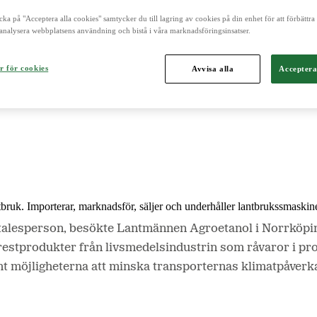
cka på "Acceptera alla cookies" samtycker du till lagring av cookies på din enhet för att förbättr
analysera webbplatsens användning och bistå i våra marknadsföringsinsatser.
och är norra Europas ledande aktör inom lantbruk, maskin, bioenergi o
r för cookies
Avvisa alla
Acceptera
ntbruk. Importerar, marknadsför, säljer och underhåller lantbrukssmaskine
talesperson, besökte Lantmännen Agroetanol i Norrköpin
estprodukter från livsmedelsindustrin som råvaror i pr
mt möjligheterna att minska transporternas klimatpåverka