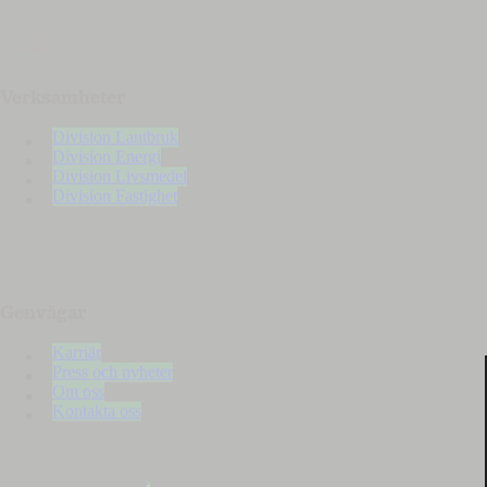
Verksamheter
Division Lantbruk
Division Energi
Division Livsmedel
Division Fastighet
Genvägar
Karriär
Press och nyheter
Om oss
Kontakta oss