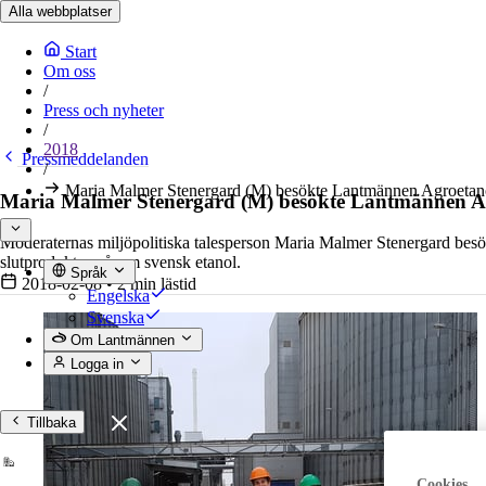
Alla webbplatser
Start
Om oss
/
Press och nyheter
/
2018
Pressmeddelanden
/
Maria Malmer Stenergard (M) besökte Lantmännen Agroetan
Maria Malmer Stenergard (M) besökte Lantmännen A
Moderaternas miljöpolitiska talesperson Maria Malmer Stenergard besö
slutprodukter, såsom svensk etanol.
Språk
2018-02-08
•
2 min lästid
Engelska
Svenska
Om Lantmännen
Logga in
Tillbaka
Cookies