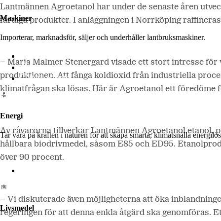
Lantmännen Agroetanol har under de senaste åren utveckla
Maskiner
färdiga produkter. I anläggningen i Norrköping raffiner
Importerar, marknadsför, säljer och underhåller lantbruksmaskiner.
Lantmännen Maskin
– Maria Malmer Stenergard visade ett stort intresse för 
Begagnatbörsen
produktionen. Att fånga koldioxid från industriella proce
Butik på nätet
klimatfrågan ska lösas. Här är Agroetanol ett föredöme f
Energi
Av råvarorna tillverkar Lantmännen Agroetanol etanol, pro
Tar vara på kraften i naturen för att skapa smarta, klimatsnälla energi
hållbara biodrivmedel, såsom E85 och ED95. Etanolprod
över 90 procent.
Lantmännen Biorefineries
– Vi diskuterade även möjligheterna att öka inblandningen
Livsmedel
regeringen för att denna enkla åtgärd ska genomföras. Et