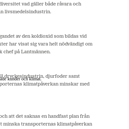
iversitet vad gäller både råvara och
ån livsmedelsindustrin.
agandet av den koldioxid som bildas vid
ter har visat sig vara helt nödvändigt om
sk chef på Lantmännen.
ill dryckesindustrin, djurfoder samt
 både kunder och klimat.
nsporternas klimatpåverkan minskar med
och att det saknas en handfast plan från
att minska transporternas klimatpåverkan