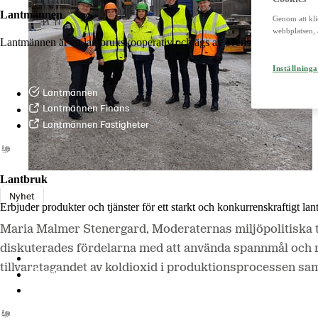
Lantmännen
Genom att kli
webbplatsen, 
Lantmännen är ett lantbrukskooperativ och ägs av svenska lantbrukare 
Inställninga
Lantmännen
Lantmännen Finans
Lantmännen Fastigheter
Lantbruk
Nyhet
Erbjuder produkter och tjänster för ett starkt och konkurrenskraftigt la
Maria Malmer Stenergard, Moderaternas miljöpolitiska 
diskuterades fördelarna med att använda spannmål och r
Lantmännen Lantbruk
tillvaratagandet av koldioxid i produktionsprocessen sa
LM2
Odla