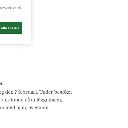
a navigeringen på
ch livsmedel.
 alla cookies
r.
g den 7 februari. Under besöket
oduktionen på anläggningen,
n med hjälp av etanol.