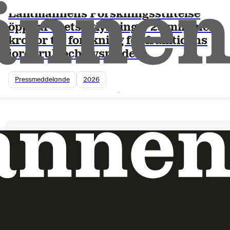
Lantmännens Forskningsstiftelse
öppnar årets utlysning – 25 miljoner
kronor till forskning för framtidens
jordbruk och livsmedel
Pressmeddelande
2026