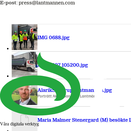
E-post
:
press@lantmannen.com
IMG 0688.jpg
20180207 105200.jpg
AlarikSandrupLantmannen.jpg
Porträtt Alarik Sandrup Lantmännen
Maria Malmer Stenergard (M) besökte
Våra digitala verktyg