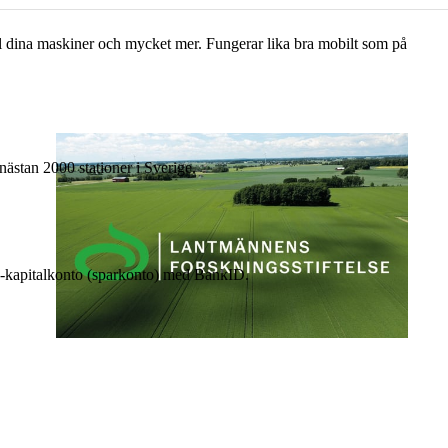
till dina maskiner och mycket mer. Fungerar lika bra mobilt som på
nästan 2000 stationer i Sverige.
 e-kapitalkonto (sparkonto) med BankID.
17 juni 2026
•
3 min lästid