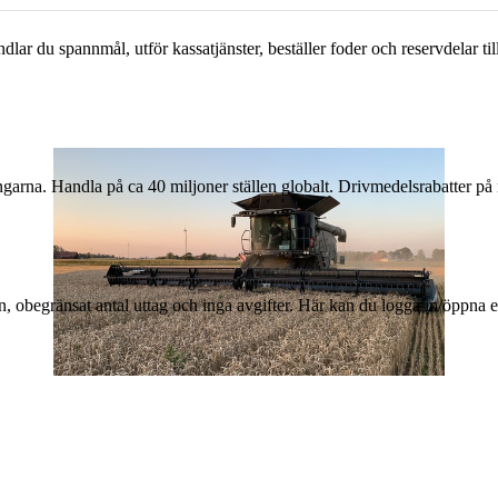
andlar du spannmål, utför kassatjänster, beställer foder och reservdelar 
arna. Handla på ca 40 miljoner ställen globalt. Drivmedelsrabatter på 
n, obegränsat antal uttag och inga avgifter. Här kan du logga in/öppna
30 juni 2026
•
4 min lästid