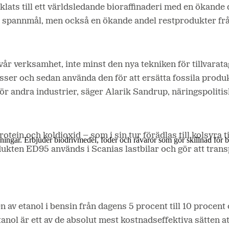
ts till ett världsledande bioraffinaderi med en ökande d
as spannmål, men också en ökande andel restprodukter fr
vår verksamhet, inte minst den nya tekniken för tillvarat
sser och sedan använda den för att ersätta fossila produk
ör andra industrier, säger Alarik Sandrup, näringspoliti
tein och koldioxid – som i sin tur förädlas till kolsyra t
lösningar. Erbjuder biodrivmedel, foder och råvaror som gör skillnad för
ukten ED95 används i Scanias lastbilar och gör att tra
 av etanol i bensin från dagens 5 procent till 10 procent 
anol är ett av de absolut mest kostnadseffektiva sätten 