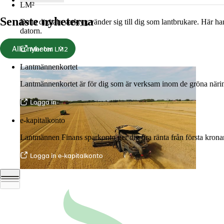
LM²
Senaste nyheterna
Detta digitala verktyg vänder sig till dig som lantbrukare. Här h
datorn.
Alla nyheter
Mer om LM2
Lantmännenkortet
Lantmännenkortet är för dig som är verksam inom de gröna näring
Logga in
e-kapitalkonto
Lantmännen Finans sparkonto ger dig bra ränta från första krona
Logga in e-kapitalkonto
06 juli 2026
•
5 min lästid