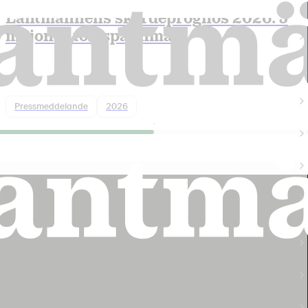
Lantmännens skördeprognos 2026: 5
miljoner ton spannmål
Pressmeddelande
2026