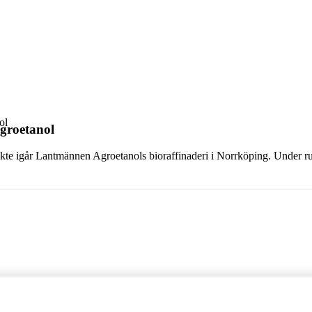
ol
groetanol
kte igår Lantmännen Agroetanols bioraffinaderi i Norrköping. Under r