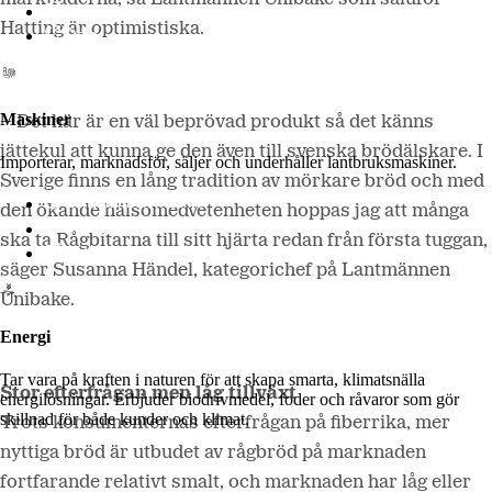
LM2
Hatting är optimistiska.
Odla
Maskiner
– Det här är en väl beprövad produkt så det känns
jättekul att kunna ge den även till svenska brödälskare. I
Importerar, marknadsför, säljer och underhåller lantbruksmaskiner.
Sverige finns en lång tradition av mörkare bröd och med
Lantmännen Maskin
den ökande hälsomedvetenheten hoppas jag att många
Begagnatbörsen
ska ta Rågbitarna till sitt hjärta redan från första tuggan,
Butik på nätet
säger Susanna Händel, kategorichef på Lantmännen
Unibake.
Energi
Tar vara på kraften i naturen för att skapa smarta, klimatsnälla
Stor efterfrågan men låg tillväxt
energilösningar. Erbjuder biodrivmedel, foder och råvaror som gör
skillnad för både kunder och klimat.
Trots konsumenternas efterfrågan på fiberrika, mer
nyttiga bröd är utbudet av rågbröd på marknaden
fortfarande relativt smalt, och marknaden har låg eller