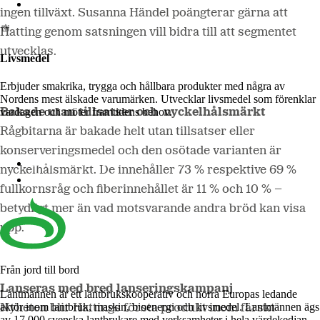
Lantmännen Biorefineries
ingen tillväxt. Susanna Händel poängterar gärna att
Hatting genom satsningen vill bidra till att segmentet
utvecklas.
Livsmedel
Erbjuder smakrika, trygga och hållbara produkter med några av
Nordens mest älskade varumärken. Utvecklar livsmedel som förenklar
vardagen och möter framtidens behov.
Bakade utan tillsatser och nyckelhålsmärkt
Rågbitarna är bakade helt utan tillsatser eller
konserveringsmedel och den osötade varianten är
Lantmännen Cerealia
nyckelhålsmärkt. De innehåller 73 % respektive 69 %
Lantmännen Unibake
fullkornsråg och fiberinnehållet är 11 % och 10 % –
betydligt mer än vad motsvarande andra bröd kan visa
upp.
Från jord till bord
Lanseras med bred lanseringskampanj
Lantmännen är ett lantbrukskooperativ och norra Europas ledande
aktör inom lantbruk, maskin, bioenergi och livsmedel. Lantmännen ägs
Nyheten blir Hattings första produkt inom färskt
av 17 000 svenska lantbrukare med verksamheter i hela värdekedjan