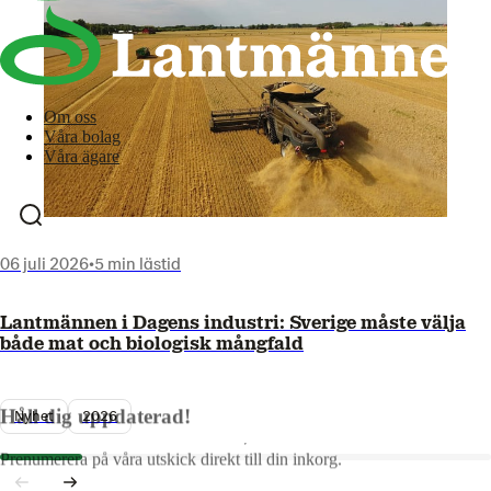
Om oss
Våra bolag
Våra ägare
06 juli 2026
•
5 min lästid
Lantmännen i Dagens industri: Sverige måste välja
både mat och biologisk mångfald
Håll dig uppdaterad!
Nyhet
2026
Prenumerera på våra utskick direkt till din inkorg.