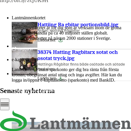
http://bit.ly/2cjUK9H
Mer om LM2
Lantmännenkortet
Hattiing Ra gbitar portionsbild.jpg
Lantmännenkortet är för dig som är verksam inom de gröna
Nyhet: Hatting Rågbitar
näringarna. Handla på ca 40 miljoner ställen globalt.
Drivmedelsrabatter på nästan 2000 stationer i Sverige.
Ladda ner
Logga in
38374 Hatting Ragbitarx sotat och
osotat tryck.jpg
e-kapitalkonto
Hattings Rågbitar finns både osötade och sötade
med sirap
Lantmännen Finans sparkonto ger dig bra ränta från första
kronan, obegränsat antal uttag och inga avgifter. Här kan du
Ladda ner
logga in/öppna e-kapitalkonto (sparkonto) med BankID.
Senaste nyheterna
Logga in e-kapitalkonto
Alla nyheter