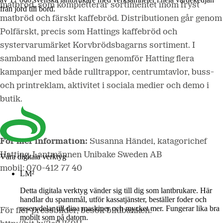
matbröd, som kompletterar sortimentet inom fryst
från jord till bord.
matbröd och färskt kaffebröd. Distributionen går genom
Polfärskt, precis som Hattings kaffebröd och
systervarumärket Korvbrödsbagarns sortiment. I
samband med lanseringen genomför Hatting flera
kampanjer med både rulltrappor, centrumtavlor, buss-
och printreklam, aktivitet i sociala medier och demo i
butik.
För mer information:
Susanna Händel, katagorichef
Hatting, Lantmännen Unibake Sweden AB
Våra digitala verktyg
mobil:
070-412 77 40
LM²
Detta digitala verktyg vänder sig till dig som lantbrukare. Här
handlar du spannmål, utför kassatjänster, beställer foder och
reservdelar till dina maskiner och mycket mer. Fungerar lika bra
För fler pressbilder, besök bildbanken:
mobilt som på datorn.