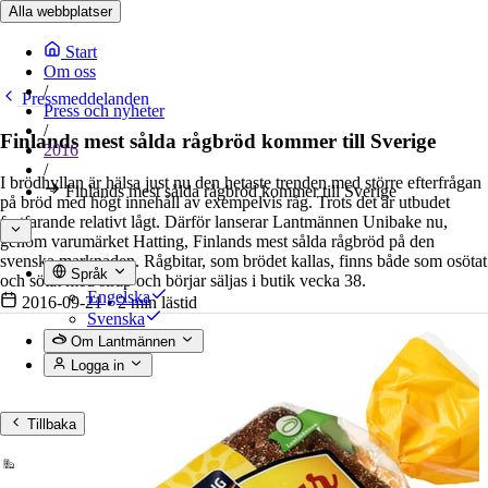
Alla webbplatser
Start
Om oss
/
Pressmeddelanden
Press och nyheter
/
Finlands mest sålda rågbröd kommer till Sverige
2016
/
I brödhyllan är hälsa just nu den hetaste trenden med större efterfrågan
Finlands mest sålda rågbröd kommer till Sverige
på bröd med högt innehåll av exempelvis råg. Trots det är utbudet
fortfarande relativt lågt. Därför lanserar Lantmännen Unibake nu,
genom varumärket Hatting, Finlands mest sålda rågbröd på den
svenska marknaden. Rågbitar, som brödet kallas, finns både som osötat
Språk
och sötat med sirap och börjar säljas i butik vecka 38.
Engelska
2016-09-21
•
2 min lästid
Svenska
Om Lantmännen
Logga in
Tillbaka