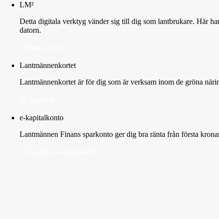
LM²
Detta digitala verktyg vänder sig till dig som lantbrukare. Här h
datorn.
Mer om LM2
Lantmännenkortet
Lantmännenkortet är för dig som är verksam inom de gröna näring
Logga in
e-kapitalkonto
Lantmännen Finans sparkonto ger dig bra ränta från första krona
Logga in e-kapitalkonto