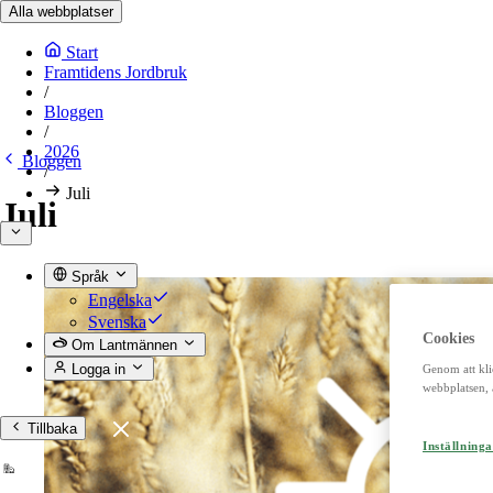
Alla webbplatser
Start
Framtidens Jordbruk
/
Bloggen
/
2026
Bloggen
/
Juli
Juli
Språk
Engelska
Svenska
Cookies
Om Lantmännen
Logga in
Genom att kli
webbplatsen, 
Tillbaka
Inställninga