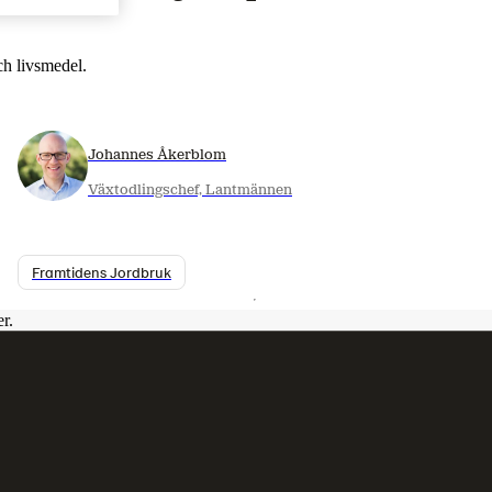
ch livsmedel.
Johannes Åkerblom
Växtodlingschef, Lantmännen
Framtidens Jordbruk
r.