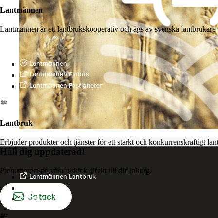
Lantmännen
Lantmännen är ett lantbrukskooperativ och ägs av svenska lantbrukare 
Lantmännen
Lantmännen Finans
Lantmännen Fastigheter
Lantbruk
Erbjuder produkter och tjänster för ett starkt och konkurrenskraftigt la
Håll dig uppdaterad!
Prenumerera på våra utskick direkt till din inkorg.
Lantmännen Lantbruk
LM2
Ja tack
Odla