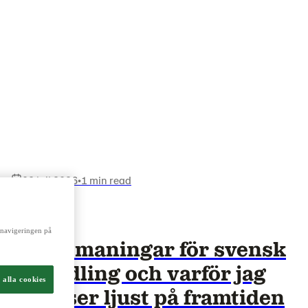
08 juli 2026
•
1 min read
a navigeringen på
Tre utmaningar för svensk
växtodling och varför jag
 alla cookies
ändå ser ljust på framtiden