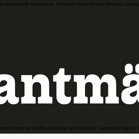
ns mest älskade varumärken. Utvecklar livsmedel som förenklar vardag
r inom lantbruk, maskin, bioenergi och livsmedel. Lantmännen ägs av 