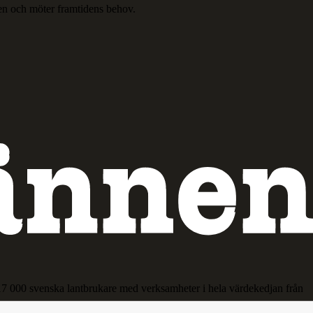
en och möter framtidens behov.
17 000 svenska lantbrukare med verksamheter i hela värdekedjan från