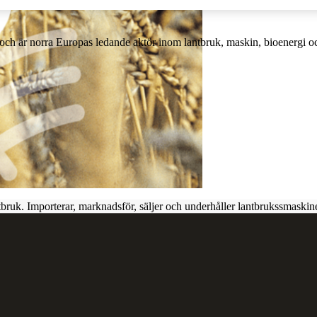
och är norra Europas ledande aktör inom lantbruk, maskin, bioenergi o
ntbruk. Importerar, marknadsför, säljer och underhåller lantbrukssmaskine