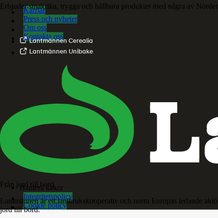
Erbjuder smakrika, trygga och hållbara produkter med några av Norde
Karriär
Press och nyheter
Om oss
Kontakta oss
Lantmännen Cerealia
Lantmännen Unibake
Från jord till bord
Hantera kakor
Integritetspolicy
Lantmännen är ett lantbrukskooperativ och norra Europas ledande aktö
Cookie policy
jord till bord.