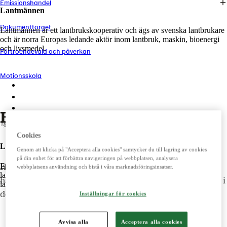
Emissionshandel
Lantmännen
Dokumenttorget
Lantmännen är ett lantbrukskooperativ och ägs av svenska lantbrukare
och är norra Europas ledande aktör inom lantbruk, maskin, bioenergi
och livsmedel.
Förtroendevald och påverkan
Motionsskola
Lantmännen
Lantmännen Finans
Lantmännen Fastigheter
Handelsperioder
Cookies
Lantbruk
Genom att klicka på "Acceptera alla cookies" samtycker du till lagring av cookies
på din enhet för att förbättra navigeringen på webbplatsen, analysera
Erbjuder produkter och tjänster för ett starkt och konkurrenskraftigt
Handeln med emissionsinsatser sker enligt
webbplatsens användning och bistå i våra marknadsföringsinsatser.
lantbruk. Importerar, marknadsför, säljer och underhåller
handelskalendern nedan. Du kan bara ha en aktiv order i
lantbrukssmaskiner.
den handelsperiod som är öppen för orderläggning.
Inställningar för cookies
Lantmännen Lantbruk
Avvisa alla
Acceptera alla cookies