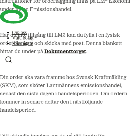
instruktioner för orderläggning finns på LM
Ekonomi
under fliken Emissionshandel.
Om oss
Har du inte tillgång till LM2 kan du fylla i en fysisk
Våra bolag
Våra ägare
orderblankett och skicka med post. Denna blankett
hittar du under på
Dokumenttorget
.
Din order ska vara framme hos Svensk Kraftmäkling
(SKM), som sköter Lantmännens emissionshandel,
senast den sista dagen i handelsperioden. Om ordern
kommer in senare deltar den i nästföljande
handelsperiod.