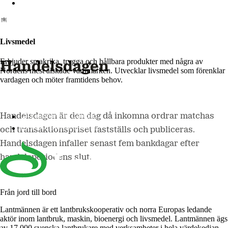
Lantmännen Biorefineries
Livsmedel
Erbjuder smakrika, trygga och hållbara produkter med några av
Handelsdagen
Nordens mest älskade varumärken. Utvecklar livsmedel som förenklar
vardagen och möter framtidens behov.
Lantmännen Cerealia
Handelsdagen är den dag då inkomna ordrar matchas
Lantmännen Unibake
och transaktionspriset fastställs och publiceras.
Handelsdagen infaller senast fem bankdagar efter
handelsperiodens slut.
Från jord till bord
Lantmännen är ett lantbrukskooperativ och norra Europas ledande
aktör inom lantbruk, maskin, bioenergi och livsmedel. Lantmännen ägs
av 17 000 svenska lantbrukare med verksamheter i hela värdekedjan