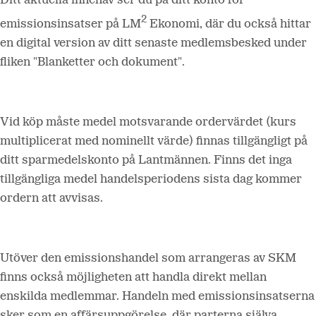
Ditt aktuella innehav ser du på ditt konto för
2
emissionsinsatser på LM
Ekonomi, där du också hittar
en digital version av ditt senaste medlemsbesked under
fliken "Blanketter och dokument".
Vid köp måste medel motsvarande ordervärdet (kurs
multiplicerat med nominellt värde) finnas tillgängligt på
ditt sparmedelskonto på Lantmännen. Finns det inga
tillgängliga medel handelsperiodens sista dag kommer
ordern att avvisas.
Utöver den emissionshandel som arrangeras av SKM
finns också möjligheten att handla direkt mellan
enskilda medlemmar. Handeln med emissionsinsatserna
sker som en affärsuppgörelse, där parterna själva