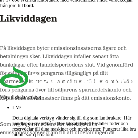
från jord till bord.
Likviddagen
På likviddagen byter emissionsinsatserna ägare och
betalningen sker. Likviddagen infaller senast åtta
bankdagar efter handelsperiodens slut. Vid genomförd
försäljning finns pengarna tillgängliga på ditt
sparmedelskonto hos Lantmännen. Vid genomfört köp
förs pengarna över till säljarens sparmedelskonto och
Våra digitala verktyg
köpta emissionsinsatser finns på ditt emissionskonto.
LM²
Detta digitala verktyg vänder sig till dig som lantbrukare. Här
handlar du spannmål, utför kassatjänster, beställer foder och
Som avgången medlem kan du sälja dina
reservdelar till dina maskiner och mycket mer. Fungerar lika bra
emissionsinsatser fram till att utbetalningen av
mobilt som på datorn.