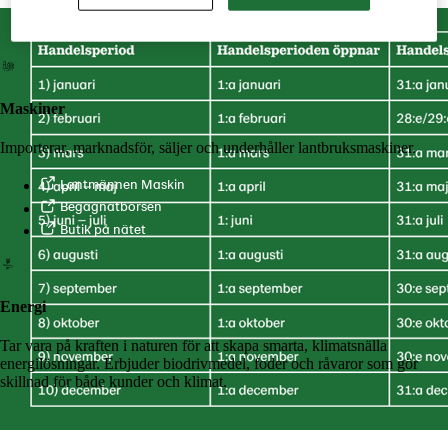
LM2
Odla
Maskiner
Importerar, marknadsför, säljer och underhåller lantbruksmaskiner.
Lantmännen Maskin
Begagnatbörsen
Butik på nätet
Energi
Tar vara på kraften i naturen för att skapa smarta, klimatsnälla
energilösningar. Erbjuder biodrivmedel, foder och råvaror som gör
skillnad för både kunder och klimat.