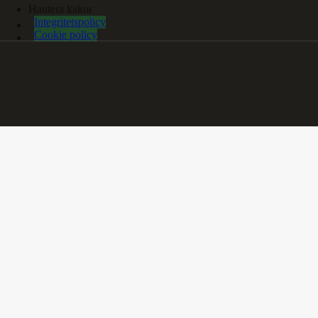
Hantera kakor
Integritetspolicy
Cookie policy
Bli medlem
Överlåtelse och utträde
Insatser och utdelning
Räknesnurran
Emissionshandel
Dokumenttorget