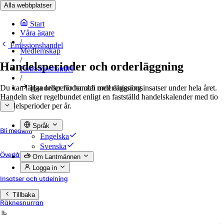
Alla webbplatser
Start
Våra ägare
/
Emissionshandel
Medlemskap
/
Handelsperioder och orderläggning
Emissionshandel
/
Du kan lägga order för handel med emissionsinsatser under hela året.
Handelsperioder och orderläggning
Handeln sker regelbundet enligt en fastställd handelskalender med tio
handelsperioder per år.
Språk
Bli medlem
Engelska
Svenska
Överlåtelse och utträde
Om Lantmännen
Logga in
Insatser och utdelning
Tillbaka
Räknesnurran