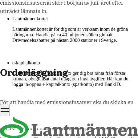
emissionsinsatserna sker i början av juli, året efter
Mer om LM2
utträdet lämnats in.
Lantmännenkortet
Lantmännenkortet är för dig som är verksam inom de gröna
näringarna. Handla på ca 40 miljoner ställen globalt.
Drivmedelsrabatter på nästan 2000 stationer i Sverige.
Logga in
e-kapitalkonto
Orderläggning
Lantmännen Finans sparkonto ger dig bra ränta från första
kronan, obegränsat antal uttag och inga avgifter. Här kan du
logga in/öppna e-kapitalkonto (sparkonto) med BankID.
Logga in e-kapitalkonto
För att handla med emissionsinsatser ska du skicka en
order genom att fylla i det digitala orderformuläret på
2
LM
Ekonomi
. Skickar du flera ordrar så är det din
senast inkomna handelsorder som gäller. Detaljerade
2