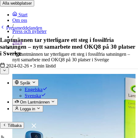
Alla webbplatser
Start
Om oss
/
Pressmeddelanden
Press och nyheter
/
Lantmännen tar ytterligare ett steg i fossilfria
2024
satsningen – nytt samarbete med OKQ8 på 30 platser
/
i Sverige
Lantmännen tar ytterligare ett steg i fossilfria satsningen –
nytt samarbete med OKQ8 på 30 platser i Sverige
2024-02-26
•
3 min lästid
Språk
Engelska
Svenska
Om Lantmännen
Logga in
Tillbaka