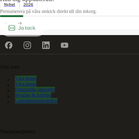
Nyhet
2026
Prenumerera på våra utskick direkt till din inkorg.
Ja tack
Om oss
Våra bolag
Våra ägare
Finansiella rapporter
Styrelse & ledning
Lantmännenmodellen
Verksamheter