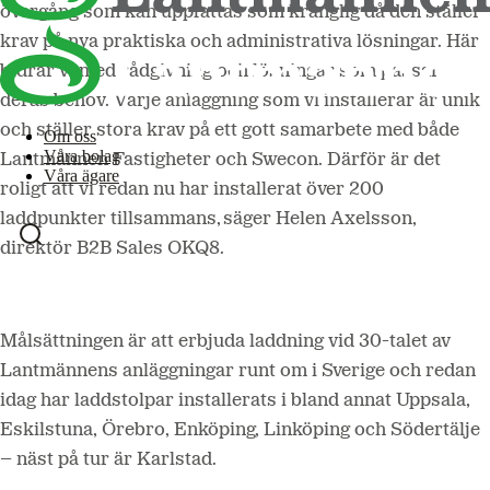
övergång som kan uppfattas som krånglig då den ställer
krav på nya praktiska och administrativa lösningar. Här
bidrar vi med rådgivning och lösningar som passar
deras behov. Varje anläggning som vi installerar är unik
och ställer stora krav på ett gott samarbete med både
Om oss
Våra bolag
Lantmännen Fastigheter och Swecon. Därför är det
Våra ägare
roligt att vi redan nu har installerat över 200
laddpunkter tillsammans, säger Helen Axelsson,
direktör B2B Sales OKQ8.
Målsättningen är att erbjuda laddning vid 30-talet av
Lantmännens anläggningar runt om i Sverige och redan
idag har laddstolpar installerats i bland annat Uppsala,
Eskilstuna, Örebro, Enköping, Linköping och Södertälje
– näst på tur är Karlstad.