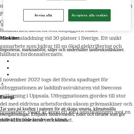
Lantmännen Lantbruk
nu presenteras det senaste samarbetet när Lantmännen
LM2
Fastigheter, Lantmännens affärsområde Swecon och
Odla
Avvisa alla
Acceptera alla cookies
OKQ8 arbetar tillsammans för att utveckla
laddinfrastrukturen och möjliggöra enkel
Maskiner
elfordonsladdning vid 30 platser i Sverige. Ett unikt
samarbete som bidrar till en ökad elektrifiering och
Importerar, marknadsför, säljer och underhåller lantbruksmaskiner.
hållbara fordonsalternativ.
Lantmännen Maskin
Begagnatbörsen
Butik på nätet
I november 2022 togs det första spadtaget för
utbyggnationen av laddinfrastrukturen vid Swecons
anläggning i Uppsala. Utbyggnationen gjordes till stor
Energi
del med eldrivna arbetsfordon såsom grävmaskiner och
Tar vara på kraften i naturen för att skapa smarta, klimatsnälla
hjullastare, vilket är ännu ett led i omställningen mot en
energilösningar. Erbjuder biodrivmedel, foder och råvaror som gör
skillnad för både kunder och klimat.
mer klimatneutral verksamhet.