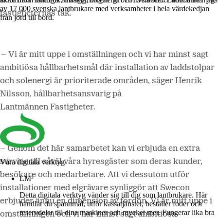
kommer många anläggningar att förses med solceller på
av 17 000 svenska lantbrukare med verksamheter i hela värdekedjan
fastigheternas tak.
från jord till bord.
– Vi är mitt uppe i omställningen och vi har minst sagt
ambitiösa hållbarhetsmål där installation av laddstolpar
och solenergi är prioriterade områden, säger Henrik
Nilsson, hållbarhetsansvarig på
Lantmännen Fastigheter.
– Genom det här samarbetet kan vi erbjuda en extra
service till såväl våra hyresgäster som deras kunder,
Våra digitala verktyg
besökare och medarbetare. Att vi dessutom utför
LM²
installationer med elgrävare synliggör att Swecon
Detta digitala verktyg vänder sig till dig som lantbrukare. Här
erbjuder ännu en dimension av fordon. Vi är mitt uppe i
handlar du spannmål, utför kassatjänster, beställer foder och
reservdelar till dina maskiner och mycket mer. Fungerar lika bra
omställningen och vi har minst sagt ambitiösa