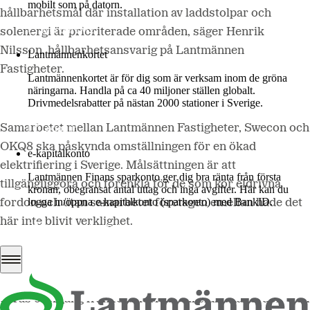
mobilt som på datorn.
hållbarhetsmål där installation av laddstolpar och
Mer om LM2
solenergi är prioriterade områden, säger Henrik
Nilsson, hållbarhetsansvarig på Lantmännen
Lantmännenkortet
Fastigheter.
Lantmännenkortet är för dig som är verksam inom de gröna
näringarna. Handla på ca 40 miljoner ställen globalt.
Drivmedelsrabatter på nästan 2000 stationer i Sverige.
Logga in
Samarbetet mellan Lantmännen Fastigheter, Swecon och
OKQ8 ska påskynda omställningen för en ökad
e-kapitalkonto
elektrifiering i Sverige. Målsättningen är att
Lantmännen Finans sparkonto ger dig bra ränta från första
tillgängliggöra och förenkla för de som kör eldrivna
kronan, obegränsat antal uttag och inga avgifter. Här kan du
logga in/öppna e-kapitalkonto (sparkonto) med BankID.
fordon och utan samarbetet företagen emellan hade det
här inte blivit verklighet.
Logga in e-kapitalkonto
– Vi hjälper Lantmännen Fastigheter och Swecon med
deras övergång från fossildrivna till eldrivna fordon – en