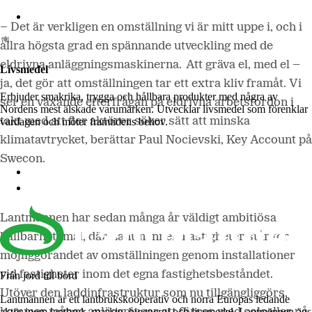
Lantmännen Biorefineries
– Det är verkligen en omställning vi är mitt uppe i, och i
allra högsta grad en spännande utveckling med de
eldrivna anläggningsmaskinerna. Att gräva el, med el –
Livsmedel
ja, det gör att omställningen tar ett extra kliv framåt. Vi
Erbjuder smakrika, trygga och hållbara produkter med några av
ser en växande efterfrågan på eldrivna arbetsfordon i
Nordens mest älskade varumärken. Utvecklar livsmedel som förenklar
takt med att fler aktörer söker sätt att minska
vardagen och möter framtidens behov.
klimatavtrycket, berättar Paul Nocievski, Key Account på
Swecon.
Lantmännen Cerealia
Lantmännen Unibake
Lantmännen har sedan många år väldigt ambitiösa
hållbarhetsmål, där Lantmännen Fastigheter står för
möjliggörandet av omställningen genom installationer
vid fastigheter inom det egna fastighetsbeståndet.
Från jord till bord
Utöver den laddinfrastruktur som nu tillgängliggörs,
Lantmännen är ett lantbrukskooperativ och norra Europas ledande
aktör inom lantbruk, maskin, bioenergi och livsmedel. Lantmännen ägs