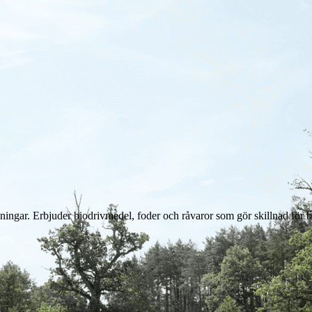
lösningar. Erbjuder biodrivmedel, foder och råvaror som gör skillnad för