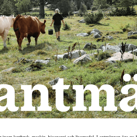
ns mest älskade varumärken. Utvecklar livsmedel som förenklar vardag