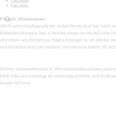
Våra bolag
Våra ägare
Framåt tillsammans
Att få med så många gårdar redan första året har varit
klimatberäkningar har vi lyckats skapa en modell som f
utvecklas och förbättras. Några exempel är att gårdar m
nya nyckeltal som ger insikter om vad som bidrar till av
Köttets klimatpåverkan är ofta omdiskuterad men med vårt
både vilja och kunskap att växla upp arbetet, och nu fin
bonde till bord.