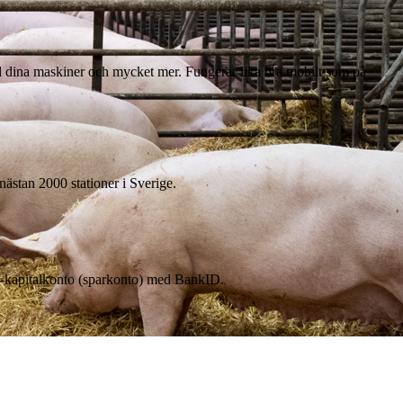
till dina maskiner och mycket mer. Fungerar lika bra mobilt som på
nästan 2000 stationer i Sverige.
 e-kapitalkonto (sparkonto) med BankID.