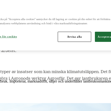
 för animalieproduktionen i Sverige, där klimat, biologi
edja.
cka på "Acceptera alla cookies" samtycker du till lagring av cookies på din enhet för att förbättr
och är norra Europas ledande aktör inom lantbruk, maskin, bioenergi o
analysera webbplatsens användning och bistå i våra marknadsföringsinsatser.
att skapa ett incitament för gårdar att både mäta och förbä
r för cookies
Avvisa alla
Acceptera
imat, biologisk mångfald och djuromsorg. Ett år senare v
en stor del av det kött, både nöt och fläsk, som Scan köp
 arbetet.
typer av insatser som kan minska klimatutsläppen. Det för
örs i Agronods verktyg Agrosfär. Det ger lantbrukaren en
ntbruk. Importerar, marknadsför, säljer och underhåller lantbrukssmaskine