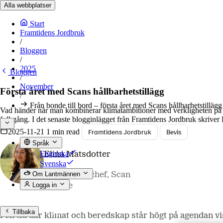
Alla webbplatser
Start
Framtidens Jordbruk
/
Bloggen
/
2025
Bloggen
/
November
Första året med Scans hållbarhetstillägg
/
Från bonde till bord – första året med Scans hållbarhetstillägg
Vad händer när man kombinerar klimatambitioner med verkligheten på gård
full gång. I det senaste blogginlägget från Framtidens Jordbruk skriver 
2025-11-21
1 min read
Framtidens Jordbruk
Bevis
Språk
Engelska
Elina Matsdotter
Svenska
Om Lantmännen
Hållbarhetschef, Scan
Logga in
Sverige
Tillbaka
I en tid där klimat och beredskap står högt på agendan vi