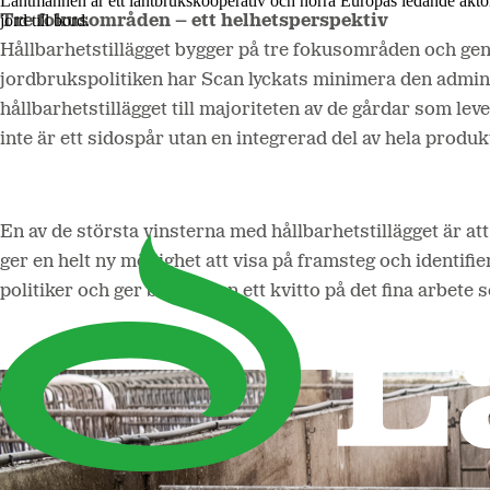
Lantmännen är ett lantbrukskooperativ och norra Europas ledande aktö
jord till bord.
Tre fokusområden – ett helhetsperspektiv
Hållbarhetstillägget bygger på tre fokusområden och genom
jordbrukspolitiken har Scan lyckats minimera den adminis
hållbarhetstillägget till majoriteten av de gårdar som lev
inte är ett sidospår utan en integrerad del av hela produk
En av de största vinsterna med hållbarhetstillägget är att
ger en helt ny möjlighet att visa på framsteg och identif
politiker och ger branschen ett kvitto på det fina arbet