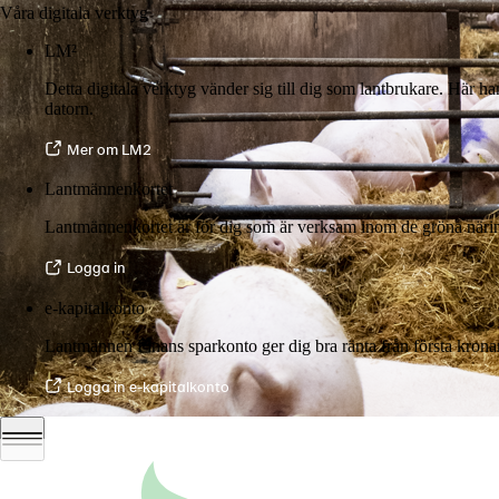
Våra digitala verktyg
LM²
Detta digitala verktyg vänder sig till dig som lantbrukare. Här h
datorn.
Mer om LM2
Lantmännenkortet
Lantmännenkortet är för dig som är verksam inom de gröna näring
Logga in
e-kapitalkonto
Lantmännen Finans sparkonto ger dig bra ränta från första krona
Logga in e-kapitalkonto