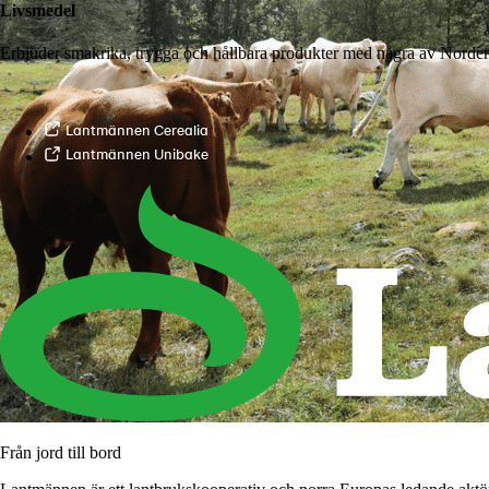
Livsmedel
Erbjuder smakrika, trygga och hållbara produkter med några av Norde
Lantmännen Cerealia
Lantmännen Unibake
Från jord till bord