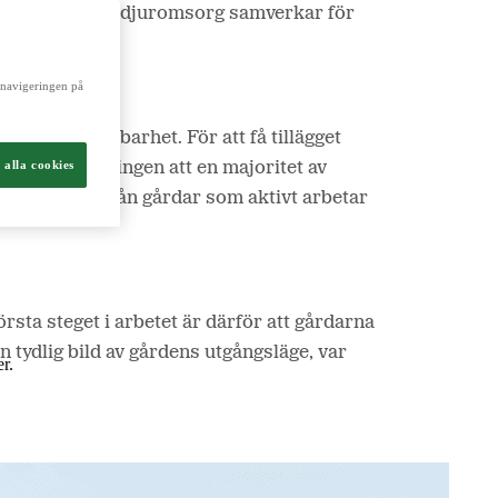
sk mångfald och djuromsorg samverkar för
a navigeringen på
ch livsmedel.
ttra sin hållbarhet. För att få tillägget
 alla cookies
isar uppföljningen att en majoritet av
er in kommer från gårdar som aktivt arbetar
sta steget i arbetet är därför att gårdarna
 tydlig bild av gårdens utgångsläge, var
r.