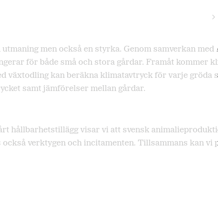
 en utmaning men också en styrka. Genom samverkan med A
ungerar för både små och stora gårdar. Framåt kommer k
ed växtodling kan beräkna klimatavtryck för varje gröda 
trycket samt jämförelser mellan gårdar.
 hållbarhetstillägg visar vi att svensk animalieprodukti
ns också verktygen och incitamenten. Tillsammans kan vi p