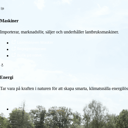
Maskiner
Importerar, marknadsför, säljer och underhåller lantbruksmaskiner.
Lantmännen Maskin
Begagnatbörsen
Butik på nätet
Energi
Tar vara på kraften i naturen för att skapa smarta, klimatsnälla energi
Lantmännen Biorefineries