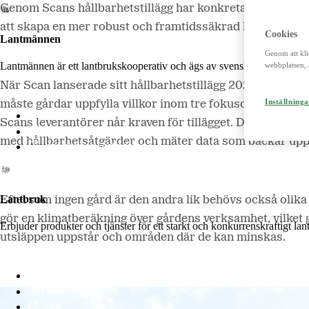
Genom Scans hållbarhetstillägg har konkreta steg tagits
att skapa en mer robust och framtidssäkrad livsmedelsk
Cookies
Lantmännen
Genom att kli
Lantmännen är ett lantbrukskooperativ och ägs av svenska lantbrukare 
webbplatsen, 
När Scan lanserade sitt hållbarhetstillägg 2024 var målet 
Inställninga
måste gårdar uppfylla villkor inom tre fokusområden – kl
Lantmännen
Scans leverantörer når kraven för tillägget. Det innebär 
Lantmännen Finans
med hållbarhetsåtgärder och mäter data som backar upp
Lantmännen Fastigheter
Lantbruk
Eftersom ingen gård är den andra lik behövs också olika 
gör en klimatberäkning över gårdens verksamhet, vilket g
Erbjuder produkter och tjänster för ett starkt och konkurrenskraftigt la
utsläppen uppstår och områden där de kan minskas.
Lantmännen Lantbruk
LM2
Odla