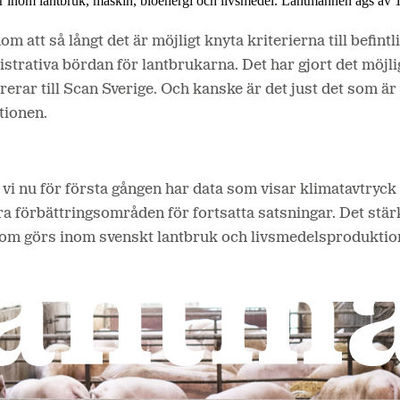
r inom lantbruk, maskin, bioenergi och livsmedel. Lantmännen ägs av 
 att så långt det är möjligt knyta kriterierna till befin
trativa bördan för lantbrukarna. Det har gjort det möjlig
ererar till Scan Sverige. Och kanske är det just det som är
tionen.
 vi nu för första gången har data som visar klimatavtryck 
iera förbättringsområden för fortsatta satsningar. Det st
e som görs inom svenskt lantbruk och livsmedelsproduktio