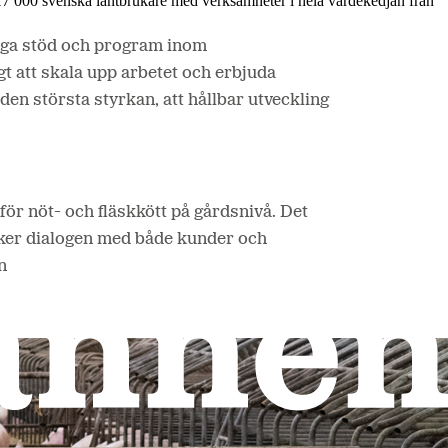
17 000 svenska lantbrukare med verksamheter i hela värdekedjan från
tliga stöd och program inom
t att skala upp arbetet och erbjuda
 den största styrkan, att hållbar utveckling
för nöt- och fläskkött på gårdsnivå. Det
ärker dialogen med både kunder och
n