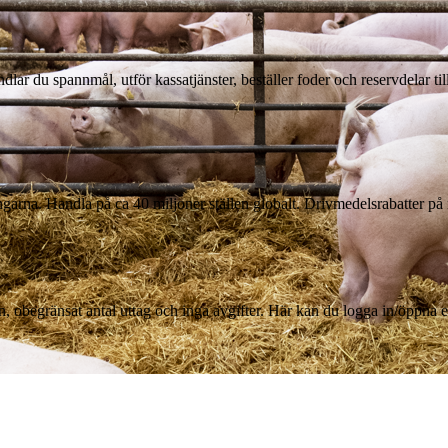
andlar du spannmål, utför kassatjänster, beställer foder och reservdelar 
arna. Handla på ca 40 miljoner ställen globalt. Drivmedelsrabatter på 
n, obegränsat antal uttag och inga avgifter. Här kan du logga in/öppna