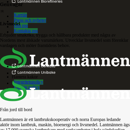
Lantmännen Biorefineries
Genvägar
Karriär
Press och nyheter
Livsmedel
Om oss
Kontakta oss
Erbjuder smakrika, trygga och hållbara produkter med några av
Nordens mest älskade varumärken. Utvecklar livsmedel som förenklar
vardagen och möter framtidens behov.
Lantmännen Cerealia
Lantmännen Unibake
Hantera kakor
Integritetspolicy
Cookie policy
Från jord till bord
Lantmännen är ett lantbrukskooperativ och norra Europas ledande
aktör inom lantbruk, maskin, bioenergi och livsmedel. Lantmännen ägs
av 17 000 svenska lantbrukare med verksamheter i hela värdekedjan