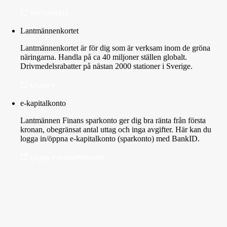
Mer om LM2
Lantmännenkortet
Lantmännenkortet är för dig som är verksam inom de gröna
näringarna. Handla på ca 40 miljoner ställen globalt.
Drivmedelsrabatter på nästan 2000 stationer i Sverige.
Logga in
e-kapitalkonto
Lantmännen Finans sparkonto ger dig bra ränta från första
kronan, obegränsat antal uttag och inga avgifter. Här kan du
logga in/öppna e-kapitalkonto (sparkonto) med BankID.
Logga in e-kapitalkonto