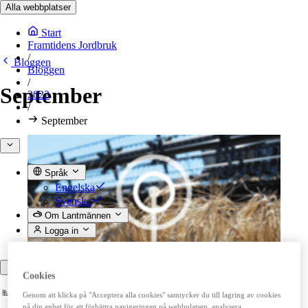
Alla webbplatser
Start
Framtidens Jordbruk
/
Bloggen
Bloggen
/
September
2022
/
September
Språk
Engelska
Svenska
Om Lantmännen
Logga in
Tillbaka
Cookies
Genom att klicka på "Acceptera alla cookies" samtycker du till lagring av cookies
på din enhet för att förbättra navigeringen på webbplatsen, analysera