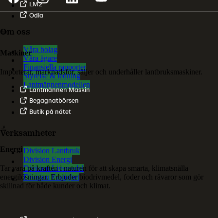
LM2
Odla
Om oss
Våra bolag
Maskiner
Våra ägare
Finansiella rapporter
Importerar, marknadsför, säljer och underhåller lantbruksmaskiner.
Styrelse & ledning
Lantmännenmodellen
Lantmännen Maskin
Begagnatbörsen
Butik på nätet
Verksamheter
Energi
Division Lantbruk
Division Energi
Tar vara på kraften i naturen för att skapa smarta, klimatsnälla
Division Livsmedel
energilösningar. Erbjuder biodrivmedel, foder och råvaror som gör
Division Fastighet
skillnad för både kunder och klimat.