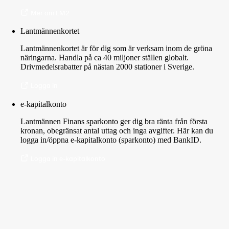
Mer om LM2
Lantmännenkortet
Lantmännenkortet är för dig som är verksam inom de gröna
näringarna. Handla på ca 40 miljoner ställen globalt.
Drivmedelsrabatter på nästan 2000 stationer i Sverige.
Logga in
e-kapitalkonto
Lantmännen Finans sparkonto ger dig bra ränta från första
kronan, obegränsat antal uttag och inga avgifter. Här kan du
logga in/öppna e-kapitalkonto (sparkonto) med BankID.
Logga in e-kapitalkonto