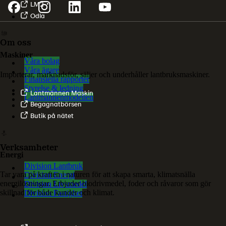
LM2
Odla
Om oss
Maskiner
Våra bolag
Våra ägare
Importerar, marknadsför, säljer och underhåller lantbruksmaskiner.
Finansiella rapporter
Styrelse & ledning
Lantmännen Maskin
Lantmännenmodellen
Begagnatbörsen
Butik på nätet
Verksamheter
Energi
Division Lantbruk
Tar vara på kraften i naturen för att skapa smarta, klimatsnälla
Division Energi
energilösningar. Erbjuder biodrivmedel, foder och råvaror som gör
Division Livsmedel
skillnad för både kunder och klimat.
Division Fastighet