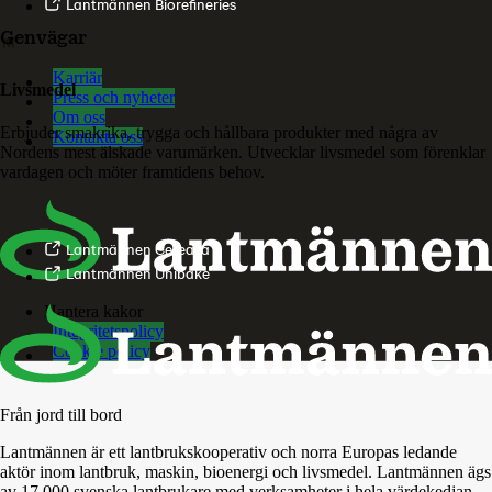
Lantmännen Biorefineries
Genvägar
Karriär
Livsmedel
Press och nyheter
Om oss
Erbjuder smakrika, trygga och hållbara produkter med några av
Kontakta oss
Nordens mest älskade varumärken. Utvecklar livsmedel som förenklar
vardagen och möter framtidens behov.
Lantmännen Cerealia
Lantmännen Unibake
Hantera kakor
Integritetspolicy
Cookie policy
Från jord till bord
Lantmännen är ett lantbrukskooperativ och norra Europas ledande
aktör inom lantbruk, maskin, bioenergi och livsmedel. Lantmännen ägs
av 17 000 svenska lantbrukare med verksamheter i hela värdekedjan