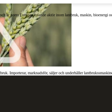
och är norra Europas ledande aktör inom lantbruk, maskin, bioenergi o
ntbruk. Importerar, marknadsför, säljer och underhåller lantbrukssmaskine