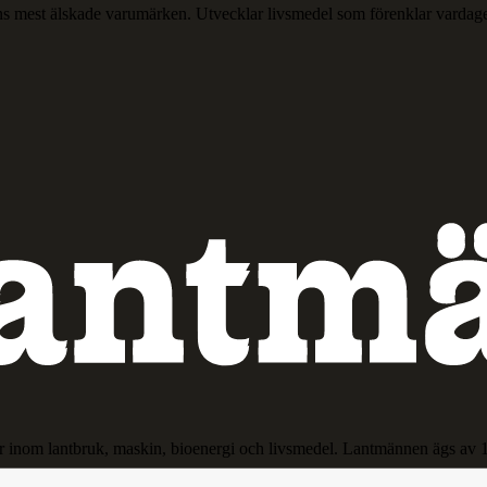
ns mest älskade varumärken. Utvecklar livsmedel som förenklar vardag
r inom lantbruk, maskin, bioenergi och livsmedel. Lantmännen ägs av 