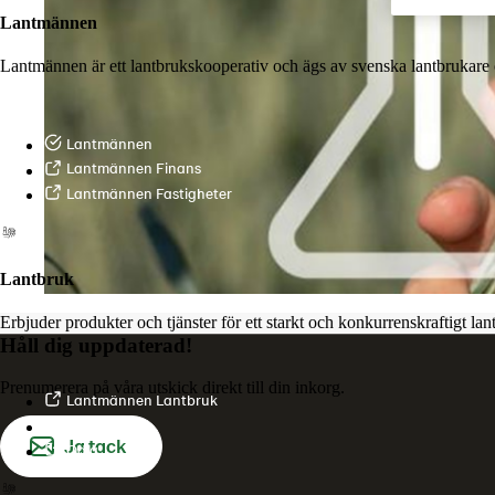
Lantmännen
Lantmännen är ett lantbrukskooperativ och ägs av svenska lantbrukare 
Lantmännen
Lantmännen Finans
Lantmännen Fastigheter
Lantbruk
Erbjuder produkter och tjänster för ett starkt och konkurrenskraftigt la
Håll dig uppdaterad!
Prenumerera på våra utskick direkt till din inkorg.
Lantmännen Lantbruk
LM2
Ja tack
Odla