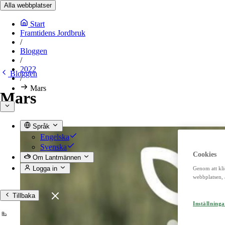
Alla webbplatser
Start
Framtidens Jordbruk
/
Bloggen
/
2022
Bloggen
/
Mars
Mars
Språk
Engelska
Svenska
Cookies
Om Lantmännen
Logga in
Genom att kli
webbplatsen, 
Tillbaka
Inställninga