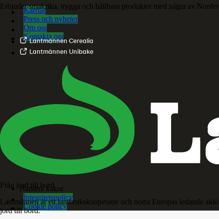
Erbjuder smakrika, trygga och hållbara produkter med några av Norde
Karriär
Press och nyheter
Om oss
Kontakta oss
Lantmännen Cerealia
Lantmännen Unibake
Från jord till bord
Hantera kakor
Integritetspolicy
Lantmännen är ett lantbrukskooperativ och norra Europas ledande aktö
Cookie policy
jord till bord.