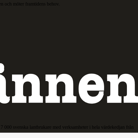
en och möter framtidens behov.
17 000 svenska lantbrukare med verksamheter i hela värdekedjan från