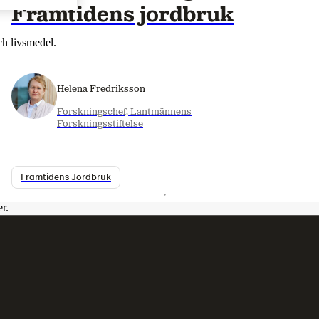
Framtidens jordbruk
ch livsmedel.
Helena Fredriksson
Forskningschef, Lantmännens
Forskningsstiftelse
Framtidens Jordbruk
r.