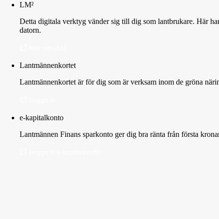
LM²
Detta digitala verktyg vänder sig till dig som lantbrukare. Här h
datorn.
Mer om LM2
Lantmännenkortet
Lantmännenkortet är för dig som är verksam inom de gröna näring
Logga in
e-kapitalkonto
Lantmännen Finans sparkonto ger dig bra ränta från första krona
Logga in e-kapitalkonto