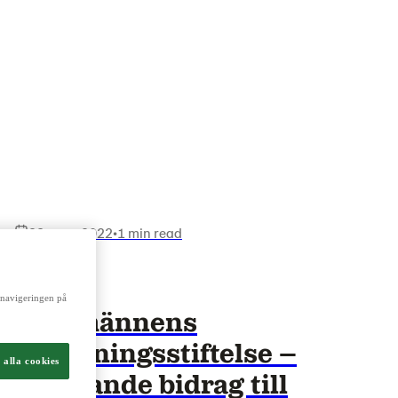
23 mars 2022
•
1 min read
a navigeringen på
Lantmännens
Forskningsstiftelse –
 alla cookies
avgörande bidrag till