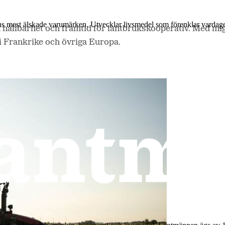
ns mest älskade varumärken. Utvecklar livsmedel som förenklar vardag
om hållbarhet och framtid för lantbrukskooperativ. Med mi
 Frankrike och övriga Europa.