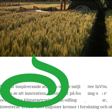
Lantmännen är ett lantbrukskooperativ och norra Europas ledande aktö
jord till bord.
Det var inspirerande att höra om de möjligheter InVivo se
bilden av att innovation, satsningar på forskning och ny
och minska klimatavtrycket från odling i linje med Paris
investerar vi 250–350 miljoner kronor i forskning och utve