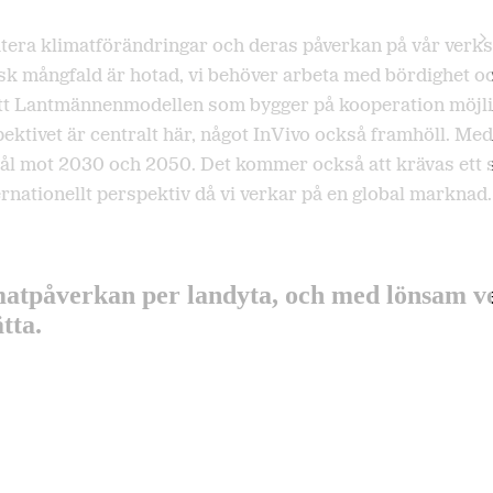
utera klimatförändringar och deras påverkan på vår verk
sk mångfald är hotad, vi behöver arbeta med bördighet oc
m att Lantmännenmodellen som bygger på kooperation möjlig
spektivet är centralt här, något InVivo också framhöll. Me
a mål mot 2030 och 2050. Det kommer också att krävas ett 
ternationellt perspektiv då vi verkar på en global marknad.
matpåverkan per landyta, och med lönsam ve
tta.