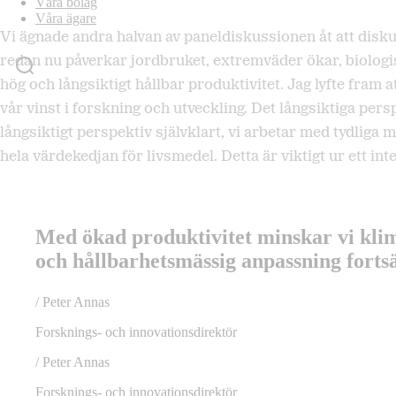
Våra bolag
Våra ägare
Vi ägnade andra halvan av paneldiskussionen åt att disk
redan nu påverkar jordbruket, extremväder ökar, biologi
hög och långsiktigt hållbar produktivitet. Jag lyfte fra
vår vinst i forskning och utveckling. Det långsiktiga per
långsiktigt perspektiv självklart, vi arbetar med tydlig
hela värdekedjan för livsmedel. Detta är viktigt ur ett in
Med ökad produktivitet minskar vi kli
och hållbarhetsmässig anpassning fortsä
/
Peter Annas
Forsknings- och innovationsdirektör
/
Peter Annas