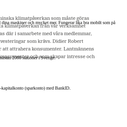
t minska klimatpåverkan som måste göras
till dina maskiner och mycket mer. Fungerar lika bra mobilt som på
ta klimatpåverkan från vår verksamhet
reras där i samarbete med våra medlemmar,
vesteringar som krävs. Didier Robert
ör att attrahera konsumenter. Lantmännens
nästan 2000 stationer i Sverige.
för konsumenter och som skapar intresse och
 e-kapitalkonto (sparkonto) med BankID.