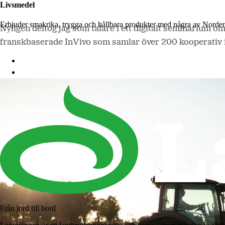
Livsmedel
Erbjuder smakrika, trygga och hållbara produkter med några av Norde
Nyligen deltog jag som talare i ett digitalt seminarium 
franskbaserade InVivo som samlar över 200 kooperativ i
Lantmännen Cerealia
Lantmännen Unibake
Från jord till bord