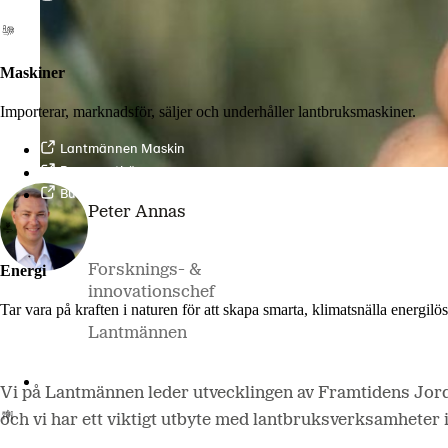
Maskiner
Importerar, marknadsför, säljer och underhåller lantbruksmaskiner.
Lantmännen Maskin
Begagnatbörsen
Butik på nätet
Peter Annas
Energi
Forsknings- &
innovationschef
Tar vara på kraften i naturen för att skapa smarta, klimatsnälla energi
Lantmännen
Lantmännen Biorefineries
Vi på Lantmännen leder utvecklingen av Framtidens Jor
och vi har ett viktigt utbyte med lantbruksverksamheter i