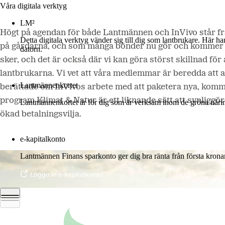
Våra digitala verktyg
LM²
Högt på agendan för både Lantmännen och InVivo står fr
Detta digitala verktyg vänder sig till dig som lantbrukare. Här h
på gårdarna, och som många bönder nu gör och kommer at
datorn.
sker, och det är också där vi kan göra störst skillnad 
Mer om LM2
lantbrukarna. Vi vet att våra medlemmar är beredda att
Lantmännenkortet
berättade om InVivos arbete med att paketera nya, komm
Lantmännenkortet är för dig som är verksam inom de gröna näring
program Klimat & Natur är ett liknande sätt att synliggö
ökad betalningsvilja.
Logga in
e-kapitalkonto
Lantmännen Finans sparkonto ger dig bra ränta från första krona
Logga in e-kapitalkonto