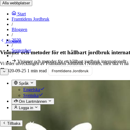
Alla webbplatser
Start
Framtidens Jordbruk
/
Bloggen
/
2020
Bloggen
/
September
Visioner och metoder för ett hållbart jordbruk internat
/
Visioner och metoder för ett hållbart jordbruk internationellt
Vi leder utvecklingen av Framtidens Jordbruk i Norden, men ska vi nå 
2020-09-25
1 min read
Framtidens Jordbruk
Språk
Engelska
Svenska
Om Lantmännen
Logga in
Tillbaka