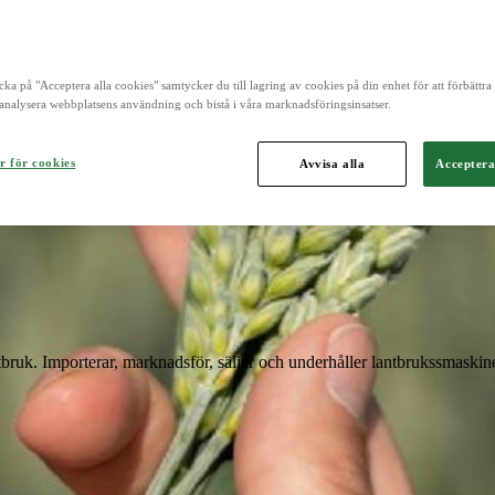
cka på "Acceptera alla cookies" samtycker du till lagring av cookies på din enhet för att förbättr
och är norra Europas ledande aktör inom lantbruk, maskin, bioenergi o
analysera webbplatsens användning och bistå i våra marknadsföringsinsatser.
r för cookies
Avvisa alla
Acceptera
ntbruk. Importerar, marknadsför, säljer och underhåller lantbrukssmaskine