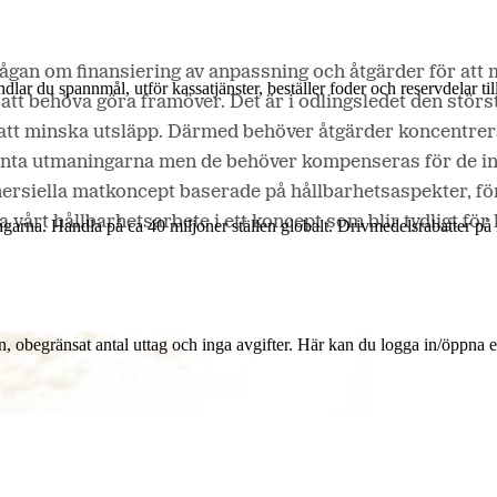
ågan om finansiering av anpassning och åtgärder för at
andlar du spannmål, utför kassatjänster, beställer foder och reservdelar 
t behöva göra framöver. Det är i odlingsledet den störs
för att minska utsläpp. Därmed behöver åtgärder koncent
 anta utmaningarna men de behöver kompenseras för de in
ersiella matkoncept baserade på hållbarhetsaspekter, f
arna. Handla på ca 40 miljoner ställen globalt. Drivmedelsrabatter på 
ra vårt hållbarhetsarbete i ett koncept som blir tydligt 
n, obegränsat antal uttag och inga avgifter. Här kan du logga in/öppna