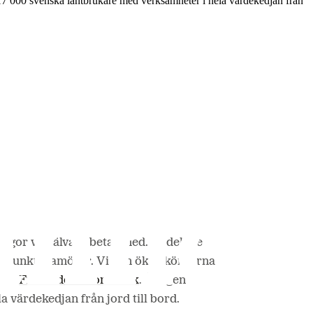
17 000 svenska lantbrukare med verksamheter i hela värdekedjan från
rågor vi själva arbetar med. Vi delade
synpunkt framöver. Vi kan öka skördarna
port
Framtidens Jordbruk
. Årligen
a värdekedjan från jord till bord.