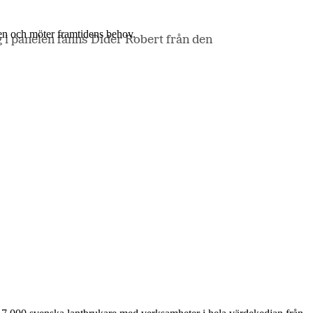
en och möter framtidens behov.
g i panelen fanns Dider Robert från den