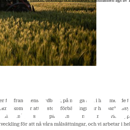
r inom lantbruk, maskin, bioenergi och livsmedel. Lantmännen ägs av 
r för framtidens jordbruk, på många sätt i linje med de f
 teknik kommer att ge stora förbättringar ur hållbarhets
avtalets mål, så som vi på Lantmännen beskrivit i vår rap
ckling för att nå våra målsättningar, och vi arbetar i hel