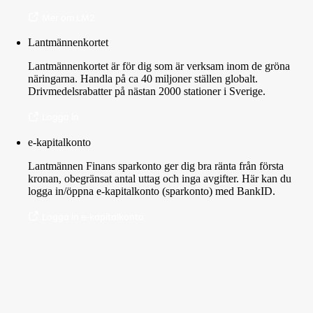
Mer om LM2
Lantmännenkortet
Lantmännenkortet är för dig som är verksam inom de gröna
näringarna. Handla på ca 40 miljoner ställen globalt.
Drivmedelsrabatter på nästan 2000 stationer i Sverige.
Logga in
e-kapitalkonto
Lantmännen Finans sparkonto ger dig bra ränta från första
kronan, obegränsat antal uttag och inga avgifter. Här kan du
logga in/öppna e-kapitalkonto (sparkonto) med BankID.
Logga in e-kapitalkonto