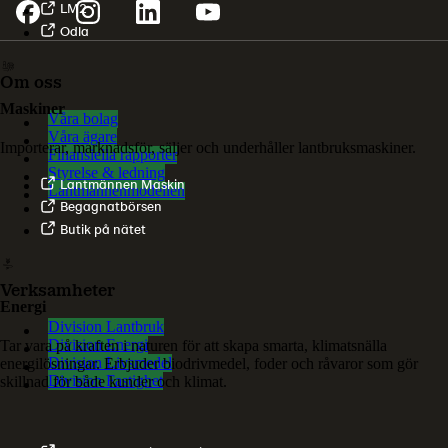
LM2
Odla
Om oss
Maskiner
Våra bolag
Våra ägare
Importerar, marknadsför, säljer och underhåller lantbruksmaskiner.
Finansiella rapporter
Styrelse & ledning
Lantmännen Maskin
Lantmännenmodellen
Begagnatbörsen
Butik på nätet
Verksamheter
Energi
Division Lantbruk
Division Energi
Tar vara på kraften i naturen för att skapa smarta, klimatsnälla
Division Livsmedel
energilösningar. Erbjuder biodrivmedel, foder och råvaror som gör
Division Fastighet
skillnad för både kunder och klimat.