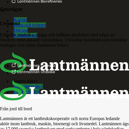
Lantmännen Biorefineries
Genvägar
Karriär
Livsmedel
Press och nyheter
Om oss
Erbjuder smakrika, trygga och hållbara produkter med några av
Kontakta oss
Nordens mest älskade varumärken. Utvecklar livsmedel som förenklar
vardagen och möter framtidens behov.
Lantmännen Cerealia
Lantmännen Unibake
Hantera kakor
Integritetspolicy
Cookie policy
Från jord till bord
Lantmännen är ett lantbrukskooperativ och norra Europas ledande
aktör inom lantbruk, maskin, bioenergi och livsmedel. Lantmännen ägs
av 17 000 svenska lantbrukare med verksamheter i hela värdekedjan