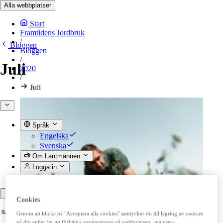
Alla webbplatser
Start
Framtidens Jordbruk
/
Bloggen
Bloggen
/
Juli
2020
/
Juli
Språk
Engelska
Svenska
Om Lantmännen
Logga in
Tillbaka
Cookies
Genom att klicka på "Acceptera alla cookies" samtycker du till lagring av cookies
på din enhet för att förbättra navigeringen på webbplatsen, analysera