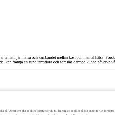
der temat hjärnhälsa och sambandet mellan kost och mental hälsa. Forsk
edel kan främja en sund tarmflora och föreslås därmed kunna påverka vår
cka på "Acceptera alla cookies" samtycker du till lagring av cookies på din enhet för att förbättr