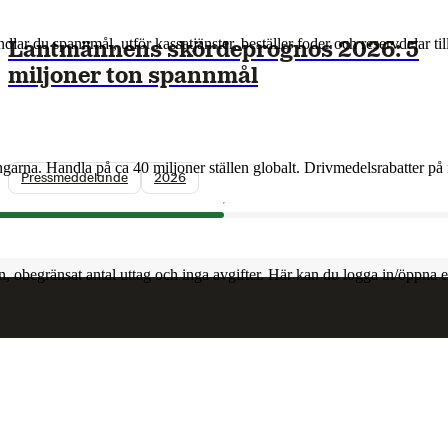
andlar du spannmål, utför kassatjänster, beställer foder och reservdelar 
Lantmännens skördeprognos 2026: 5
miljoner ton spannmål
arna. Handla på ca 40 miljoner ställen globalt. Drivmedelsrabatter på 
Pressmeddelande
2026
n, obegränsat antal uttag och inga avgifter. Här kan du logga in/öppna