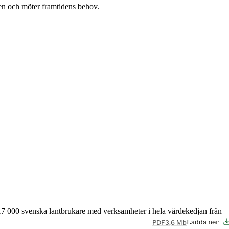
en och möter framtidens behov.
17 000 svenska lantbrukare med verksamheter i hela värdekedjan från
PDF
3,6 Mb
Ladda ner