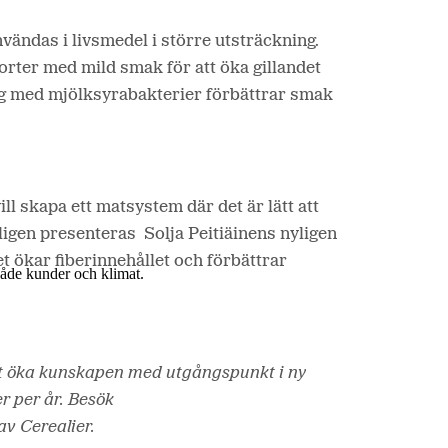
ändas i livsmedel i större utsträckning.
sorter med mild smak för att öka gillandet
ng med mjölksyrabakterier förbättrar smak
l skapa ett matsystem där det är lätt att
igen presenteras Solja Peitiäinens nyligen
et ökar fiberinnehållet och förbättrar
 både kunder och klimat.
att öka kunskapen med utgångspunkt i ny
r per år
.
Besök
av Cerealier.