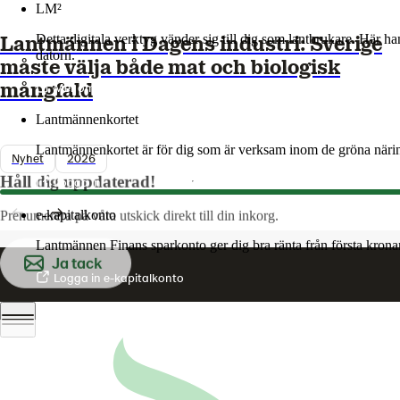
LM²
Detta digitala verktyg vänder sig till dig som lantbrukare. Här h
Lantmännen i Dagens industri: Sverige
datorn.
måste välja både mat och biologisk
Mer om LM2
mångfald
Lantmännenkortet
Lantmännenkortet är för dig som är verksam inom de gröna näring
Nyhet
2026
Håll dig uppdaterad!
Logga in
e-kapitalkonto
Prenumerera på våra utskick direkt till din inkorg.
Lantmännen Finans sparkonto ger dig bra ränta från första krona
Ja tack
Logga in e-kapitalkonto
Om oss
Våra bolag
Våra ägare
Finansiella rapporter
Styrelse & ledning