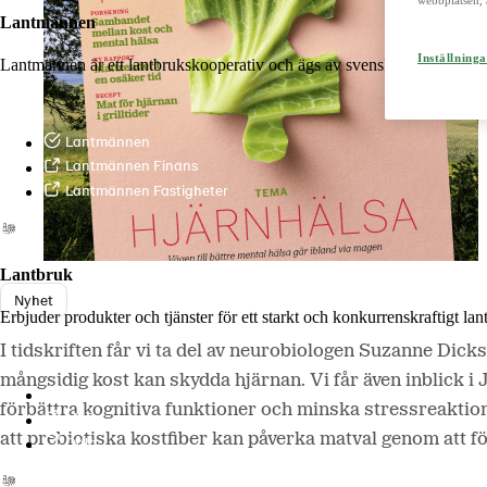
webbplatsen, 
Lantmännen
Inställninga
Lantmännen är ett lantbrukskooperativ och ägs av svenska lantbrukare 
Lantmännen
Lantmännen Finans
Lantmännen Fastigheter
Lantbruk
Nyhet
Erbjuder produkter och tjänster för ett starkt och konkurrenskraftigt la
I tidskriften får vi ta del av neurobiologen Suzanne Di
mångsidig kost kan skydda hjärnan. Vi får även inblick i
Lantmännen Lantbruk
förbättra kognitiva funktioner och minska stressreaktion
LM2
att prebiotiska kostfiber kan påverka matval genom att 
Odla