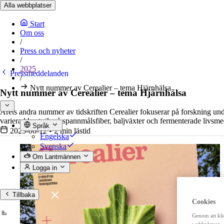
Alla webbplatser
Start
Om oss
/
Press och nyheter
/
2025
Pressmeddelanden
/
Nytt nummer av Cerealier – tema Hjärnhälsa
Nytt nummer av Cerealier – tema Hjärnhälsa
Årets andra nummer av tidskriften Cerealier fokuserar på forskning un
varierad kost rik på spannmålsfiber, baljväxter och fermenterade livsm
Språk
2025-06-12
•
2 min lästid
Engelska
Svenska
Om Lantmännen
Logga in
Tillbaka
Cookies
Genom att kli