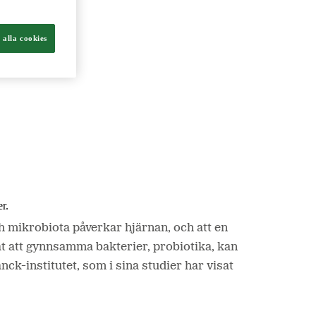
 alla cookies
ch livsmedel.
r.
h mikrobiota påverkar hjärnan, och att en
at att gynnsamma bakterier, probiotika, kan
ck-institutet, som i sina studier har visat