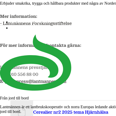
Erbjuder smakrika, trygga och hållbara produkter med några av Norde
Mer information:
Lantmännen Cerealia
- Lantmännens Forskningsstiftelse
Lantmännen Unibake
För mer information, kontakta gärna:
Lantmännens presstjänst
Tel
: 010 556 88 00
E-post
:
press@lantmannen.com
Från jord till bord
Lantmännen är ett lantbrukskooperativ och norra Europas ledande aktö
jord till bord.
Cerealier nr2 2025 tema Hjärnhälsa