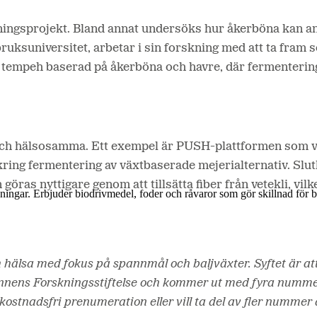
ningsprojekt. Bland annat undersöks hur åkerböna kan anv
ruksuniversitet, arbetar i sin forskning med att ta fram 
sk tempeh baserad på åkerböna och havre, där fermenteri
ra och hälsosamma. Ett exempel är PUSH-plattformen som vil
ing fermentering av växtbaserade mejerialternativ. Slutl
öras nyttigare genom att tillsätta fiber från vetekli, vilk
lösningar. Erbjuder biodrivmedel, foder och råvaror som gör skillnad för
h hälsa med fokus på spannmål och baljväxter. Syftet är 
ännens Forskningsstiftelse och kommer ut med fyra numme
ostnadsfri prenumeration eller vill ta del av fler nummer 