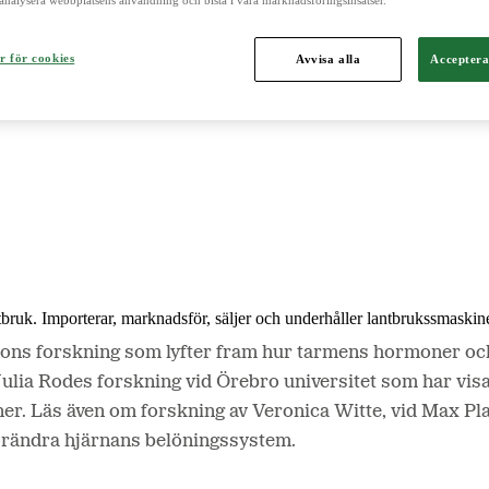
analysera webbplatsens användning och bistå i våra marknadsföringsinsatser.
r för cookies
Avvisa alla
Acceptera
och är norra Europas ledande aktör inom lantbruk, maskin, bioenergi o
ntbruk. Importerar, marknadsför, säljer och underhåller lantbrukssmaskine
cksons forskning som lyfter fram hur tarmens hormoner oc
 Julia Rodes forskning vid Örebro universitet som har vis
er. Läs även om forskning av Veronica Witte, vid Max Plan
förändra hjärnans belöningssystem.