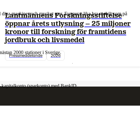
till dina maskiner och mycket mer. Fungerar lika bra mobilt som på
Lantmännens Forskningsstiftelse
öppnar årets utlysning – 25 miljoner
kronor till forskning för framtidens
jordbruk och livsmedel
nästan 2000 stationer i Sverige.
Pressmeddelande
2026
 e-kapitalkonto (sparkonto) med BankID.