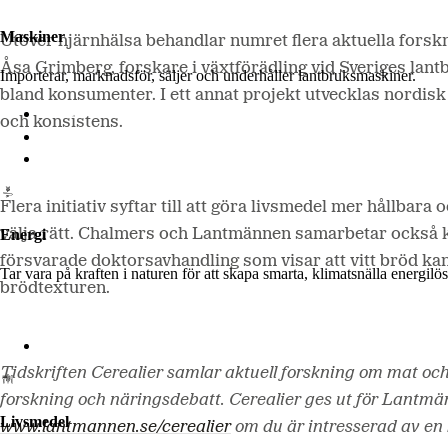
Maskiner
Utöver hjärnhälsa behandlar numret flera aktuella forsk
Åsa Grimberg, forskare i växtförädling vid Sveriges lantb
Importerar, marknadsför, säljer och underhåller lantbruksmaskiner.
bland konsumenter. I ett annat projekt utvecklas nordi
Lantmännen Maskin
och konsistens.
Begagnatbörsen
Butik på nätet
Flera initiativ syftar till att göra livsmedel mer hållba
välja rätt. Chalmers och Lantmännen samarbetar också kr
Energi
försvarade doktorsavhandling som visar att vitt bröd kan g
Tar vara på kraften i naturen för att skapa smarta, klimatsnälla energi
brödtexturen.
Lantmännen Biorefineries
Tidskriften Cerealier samlar aktuell forskning om mat oc
forskning och näringsdebatt. Cerealier ges ut för Lantm
Livsmedel
www.lantmannen.se/cerealier
om du är intresserad av en k