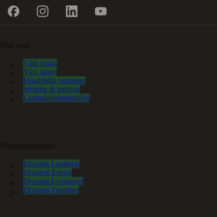
Om oss
Våra bolag
Våra ägare
Finansiella rapporter
Styrelse & ledning
Lantmännenmodellen
Verksamheter
Division Lantbruk
Division Energi
Division Livsmedel
Division Fastighet