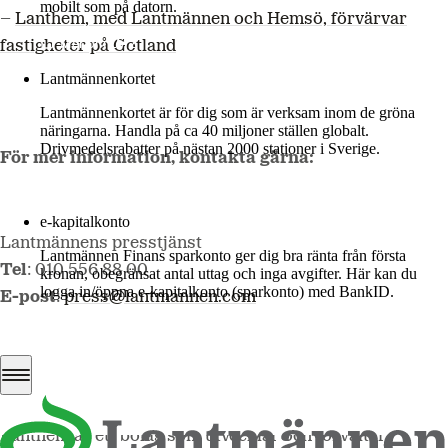
mobilt som på datorn.
–
Lanthem, med Lantmännen och Hemsö, förvärvar
Mer om LM2
fastigheter på Gotland
Lantmännenkortet
Lantmännenkortet är för dig som är verksam inom de gröna
näringarna. Handla på ca 40 miljoner ställen globalt.
Drivmedelsrabatter på nästan 2000 stationer i Sverige.
För mer information, kontakta gärna:
Logga in
e-kapitalkonto
Lantmännens presstjänst
Lantmännen Finans sparkonto ger dig bra ränta från första
Tel
: 010 556 88 00
kronan, obegränsat antal uttag och inga avgifter. Här kan du
logga in/öppna e-kapitalkonto (sparkonto) med BankID.
E-post
:
press@lantmannen.com
Logga in e-kapitalkonto
Om Lanthem
Lanthem är ett bolag som utvecklar och förvaltar