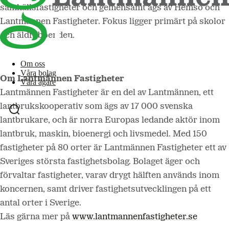
samhällsfastigheter och gemensamt ägs av Hemsö och
Lantmännen Fastigheter. Fokus ligger primärt på skolor
och äldreboenden.
Om oss
Våra bolag
Om Lantmännen Fastigheter
Våra ägare
Lantmännen Fastigheter är en del av Lantmännen, ett
lantbrukskooperativ som ägs av 17 000 svenska
lantbrukare, och är norra Europas ledande aktör inom
lantbruk, maskin, bioenergi och livsmedel. Med 150
fastigheter på 80 orter är Lantmännen Fastigheter ett av
Sveriges största fastighetsbolag. Bolaget äger och
förvaltar fastigheter, varav drygt hälften används inom
koncernen, samt driver fastighetsutvecklingen på ett
antal orter i Sverige.
Läs gärna mer på
www.lantmannenfastigheter.se