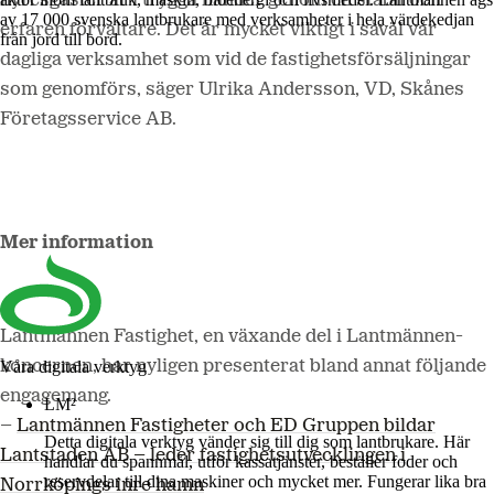
hyresgäster är i trygga händer genom en stabil och
av 17 000 svenska lantbrukare med verksamheter i hela värdekedjan
erfaren förvaltare. Det är mycket viktigt i såväl vår
från jord till bord.
dagliga verksamhet som vid de fastighetsförsäljningar
som genomförs, säger
Ulrika Andersson, VD, Skånes
Företagsservice AB.
Mer information
Lantmännen Fastighet, en växande del i Lantmännen-
koncernen, har nyligen presenterat bland annat följande
Våra digitala verktyg
engagemang.
LM²
–
Lantmännen Fastigheter och ED Gruppen bildar
Detta digitala verktyg vänder sig till dig som lantbrukare. Här
Lantstaden AB – leder fastighetsutvecklingen i
handlar du spannmål, utför kassatjänster, beställer foder och
reservdelar till dina maskiner och mycket mer. Fungerar lika bra
Norrköpings inre hamn