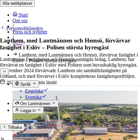
Alla webbplatser
Start
Om oss
/
Pressmeddelanden
Press och nyheter
/
Lanthem, med Lantmännen och Hemsö, förvärvar
2025
fastighet i Eslöv – Polisen största hyresgäst
/
Lanthem, med Lantmännen och Hemsö, förvärvar fastighet i
Lantmännen Fastigheters och Hemsös samägda bolag, Lanthem, har
Eslöv – Polisen största hyresgäst
förvärvat en fastighet i Eslöv med Polisen som huvudsaklig hyresgäst.
I november 2024 förvärvade Lanthem nio samhällsfastigheter på
Gotland, och med förvärvet i Eslöv kompletteras fastighetsportföljen.
2025-02-28
•
3 min lästid
Språk
Engelska
Svenska
Om Lantmännen
Logga in
Tillbaka