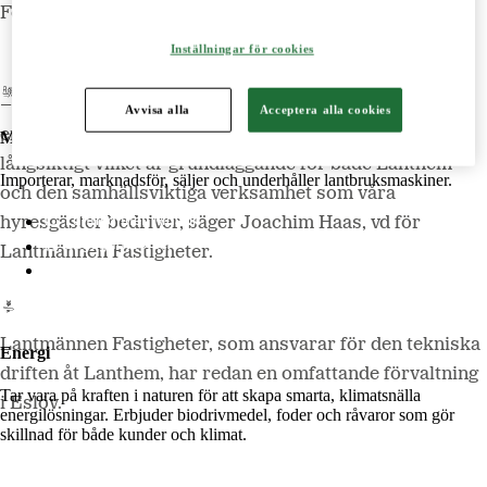
Lantmännen Lantbruk
Företagsservice AB.
LM2
Inställningar för cookies
Odla
– Tillsammans med Hemsö är vi två starka och mycket
Avvisa alla
Acceptera alla cookies
erfarna parter. Såväl investeringarna som ägandet är
Maskiner
långsiktigt vilket är grundläggande för både Lanthem
Importerar, marknadsför, säljer och underhåller lantbruksmaskiner.
och den samhällsviktiga verksamhet som våra
Lantmännen Maskin
hyresgäster bedriver, säger Joachim Haas, vd för
Begagnatbörsen
Lantmännen Fastigheter.
Butik på nätet
Lantmännen Fastigheter, som ansvarar för den tekniska
Energi
driften åt Lanthem, har redan en omfattande förvaltning
Tar vara på kraften i naturen för att skapa smarta, klimatsnälla
i Eslöv.
energilösningar. Erbjuder biodrivmedel, foder och råvaror som gör
skillnad för både kunder och klimat.