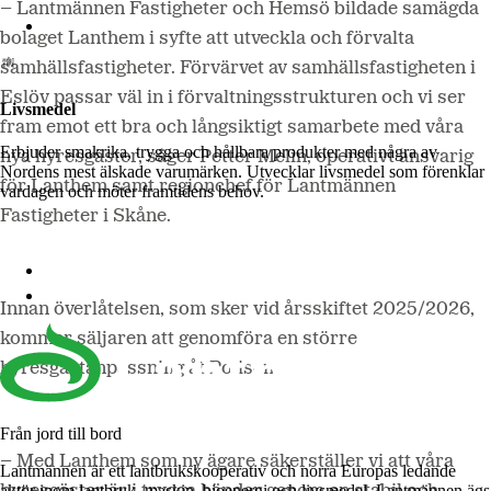
– Lantmännen Fastigheter och Hemsö bildade samägda
Lantmännen Biorefineries
bolaget Lanthem i syfte att utveckla och förvalta
samhällsfastigheter. Förvärvet av samhällsfastigheten i
Eslöv passar väl in i förvaltningsstrukturen och vi ser
Livsmedel
fram emot ett bra och långsiktigt samarbete med våra
Erbjuder smakrika, trygga och hållbara produkter med några av
nya hyresgäster, säger Petter Melin, operativt ansvarig
Nordens mest älskade varumärken. Utvecklar livsmedel som förenklar
för Lanthem samt regionchef för Lantmännen
vardagen och möter framtidens behov.
Fastigheter i Skåne.
Lantmännen Cerealia
Lantmännen Unibake
Innan överlåtelsen, som sker vid årsskiftet 2025/2026,
kommer säljaren att genomföra en större
hyresgästanpassning åt Polisen.
Från jord till bord
– Med Lanthem som ny ägare säkerställer vi att våra
Lantmännen är ett lantbrukskooperativ och norra Europas ledande
aktör inom lantbruk, maskin, bioenergi och livsmedel. Lantmännen ägs