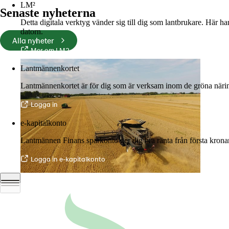
LM²
Senaste nyheterna
Detta digitala verktyg vänder sig till dig som lantbrukare. Här h
datorn.
Alla nyheter
Mer om LM2
Lantmännenkortet
Lantmännenkortet är för dig som är verksam inom de gröna näring
Logga in
e-kapitalkonto
Lantmännen Finans sparkonto ger dig bra ränta från första krona
Logga in e-kapitalkonto
06 juli 2026
•
5 min lästid