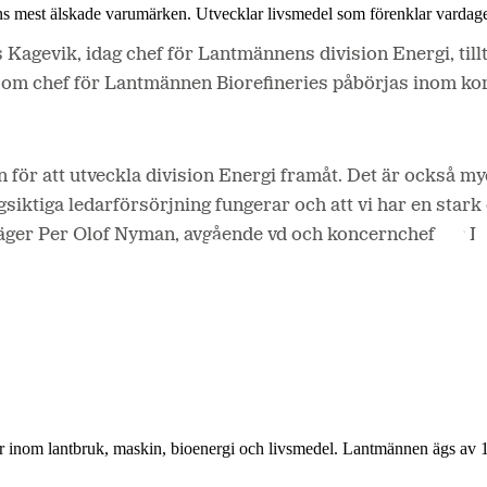
ns mest älskade varumärken. Utvecklar livsmedel som förenklar vardag
s Kagevik, idag chef för Lantmännens division Energi, ti
om chef för Lantmännen Biorefineries påbörjas inom kor
för att utveckla division Energi framåt. Det är också myck
långsiktiga ledarförsörjning fungerar och att vi har en sta
 säger Per Olof Nyman, avgående vd och koncernchef för 
r inom lantbruk, maskin, bioenergi och livsmedel. Lantmännen ägs av 