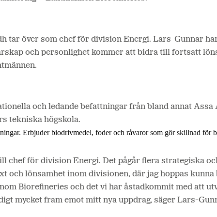
 tar över som chef för division Energi. Lars-Gunnar har 
rskap och personlighet kommer att bidra till fortsatt lön
antmännen.
nationella och ledande befattningar från bland annat Ass
rs tekniska högskola.
lösningar. Erbjuder biodrivmedel, foder och råvaror som gör skillnad för
ill chef för division Energi. Det pågår flera strategiska 
växt och lönsamhet inom divisionen, där jag hoppas kunna
nom Biorefineries och det vi har åstadkommit med att ut
äldigt mycket fram emot mitt nya uppdrag, säger Lars-Gun