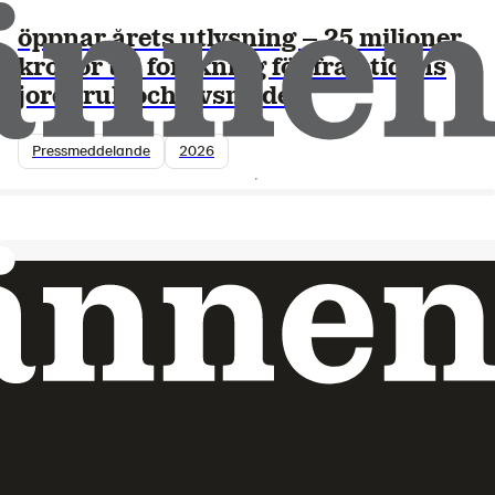
Lantmännens Forskningsstiftelse
öppnar årets utlysning – 25 miljoner
kronor till forskning för framtidens
jordbruk och livsmedel
Pressmeddelande
2026