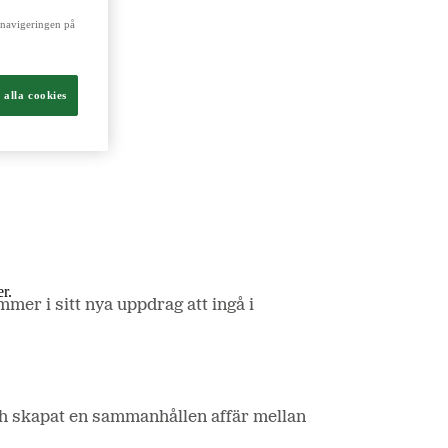
a navigeringen på
ch livsmedel.
 alla cookies
r.
mer i sitt nya uppdrag att ingå i
h skapat en sammanhållen affär mellan