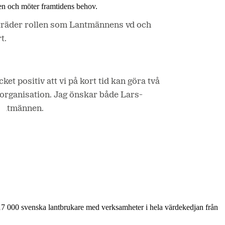
en och möter framtidens behov.
llträder rollen som Lantmännens vd och
t.
et positiv att vi på kort tid kan göra två
rk organisation. Jag önskar både Lars-
Lantmännen.
17 000 svenska lantbrukare med verksamheter i hela värdekedjan från