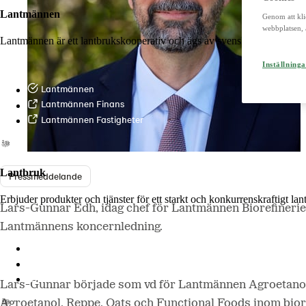
Lantmännen
Genom att kli
webbplatsen, 
Lantmännen är ett lantbrukskooperativ och ägs av svenska lantbrukare 
Inställninga
Lantmännen
Lantmännen Finans
Lantmännen Fastigheter
Lantbruk
Pressmeddelande
Erbjuder produkter och tjänster för ett starkt och konkurrenskraftigt la
Lars-Gunnar Edh, idag chef för Lantmännen Biorefineries,
Lantmännens koncernledning.
Lantmännen Lantbruk
LM2
Odla
Lars-Gunnar började som vd för Lantmännen Agroetanol
Agroetanol, Reppe, Oats och Functional Foods inom bior