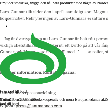
Erbjuder smakrika, trygga och hållbara produkter med några av Norde
Lars-Gunnar tillträder den 1 april, samtidigt som Magnu
koncernchef. Rekryteringen av Lars-Gunnars ersättare s
Lantmännen Cerealia
Lantmännen Unibake
– Jag är övertygad om att Lars-Gunnar är helt rätt person 
viktiga chefstillsättningar internt, ett kvitto på att vår 
Gunnar och Magnus stort lycka till med sina nya roller,
För mer information, kontakta gärna:
Från jord till bord
Lantmännens pressavdelning
Lantmännen är ett lantbrukskooperativ och norra Europas ledande aktö
Tel:
010 556 88 00
jord till bord.
E-post:
press@lantmannen.com