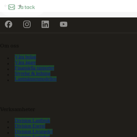
Ja tack
Om oss
Våra bolag
Våra ägare
Finansiella rapporter
Styrelse & ledning
Lantmännenmodellen
Verksamheter
Division Lantbruk
Division Energi
Division Livsmedel
Division Fastighet