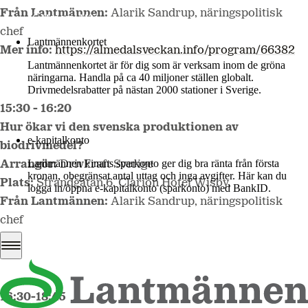
Från Lantmännen:
Alarik Sandrup, näringspolitisk
Mer om LM2
chef
Lantmännenkortet
Mer info:
https://almedalsveckan.info/program/66382
Lantmännenkortet är för dig som är verksam inom de gröna
näringarna. Handla på ca 40 miljoner ställen globalt.
Drivmedelsrabatter på nästan 2000 stationer i Sverige.
15:30 - 16:20
Logga in
Hur ökar vi den svenska produktionen av
e-kapitalkonto
biodrivmedel?
Lantmännen Finans sparkonto ger dig bra ränta från första
Arrangör:
Drivkraft Sverige
kronan, obegränsat antal uttag och inga avgifter. Här kan du
Plats:
Strandgatan 6, Clarion Hotel Wisby,
logga in/öppna e-kapitalkonto (sparkonto) med BankID.
Från Lantmännen:
Alarik Sandrup, näringspolitisk
Logga in e-kapitalkonto
chef
Mer info:
https://almedalsveckan.info/program/66382
16:30-18:45