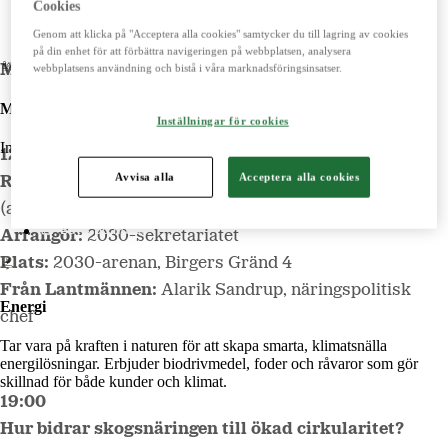
Cookies
LM2
Odla
Genom att klicka på "Acceptera alla cookies" samtycker du till lagring av cookies
på din enhet för att förbättra navigeringen på webbplatsen, analysera
Måndag 4 juli
webbplatsens användning och bistå i våra marknadsföringsinsatser.
Maskiner
Inställningar för cookies
Importerar, marknadsför, säljer och underhåller lantbruksmaskiner.
12:30-13:30
Avvisa alla
Acceptera alla cookies
Rundabordssamtals-lunch med Amory Lovins
Lantmännen Maskin
Begagnatbörsen
(
amerikansk fysiker, miljöforskare & författare)
Butik på nätet
Arrangör:
2030-sekretariatet
Plats:
2030-arenan,
Birgers Gränd 4
Från Lantmännen:
Alarik Sandrup, näringspolitisk
Energi
chef
Tar vara på kraften i naturen för att skapa smarta, klimatsnälla
energilösningar. Erbjuder biodrivmedel, foder och råvaror som gör
skillnad för både kunder och klimat.
19:00
Hur bidrar skogsnäringen till ökad cirkularitet?