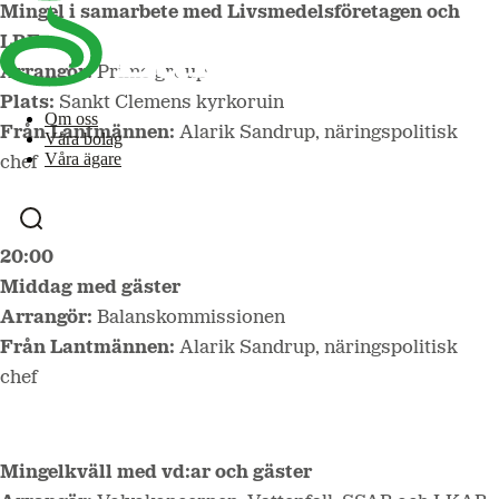
Mingel i samarbete med Livsmedelsföretagen och
LRF
Arrangör:
Prime group
Plats:
Sankt Clemens kyrkoruin
Om oss
Från Lantmännen:
Alarik Sandrup, näringspolitisk
Våra bolag
Våra ägare
chef
20:00
Middag med gäster
Arrangör:
Balanskommissionen
Från Lantmännen:
Alarik Sandrup, näringspolitisk
chef
Mingelkväll med vd:ar och gäster