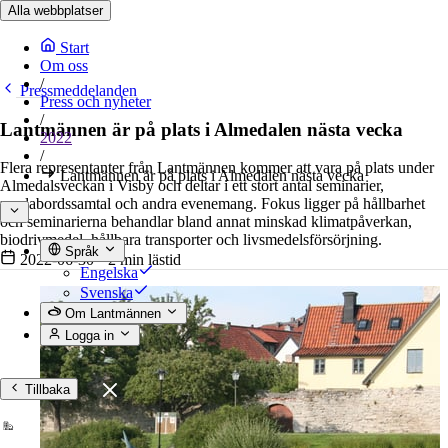
Alla webbplatser
Start
Om oss
/
Pressmeddelanden
Press och nyheter
/
Lantmännen är på plats i Almedalen nästa vecka
2022
/
Flera representanter från Lantmännen kommer att vara på plats under
Lantmännen är på plats i Almedalen nästa vecka
Almedalsveckan i Visby och deltar i ett stort antal seminarier,
rundabordssamtal och andra evenemang. Fokus ligger på hållbarhet
och seminarierna behandlar bland annat minskad klimatpåverkan,
biodrivmedel, hållbara transporter och livsmedelsförsörjning.
Språk
2022-06-30
•
2 min lästid
Engelska
Svenska
Om Lantmännen
Logga in
Tillbaka