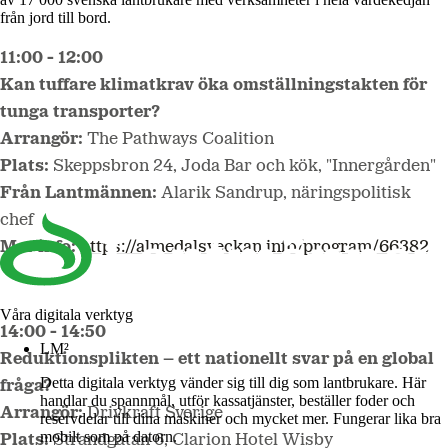
från jord till bord.
11:00 - 12:00
Kan tuffare klimatkrav öka omställningstakten för
tunga transporter?
Arrangör:
The Pathways Coalition
Plats:
Skeppsbron 24, Joda Bar och kök, "Innergården"
Från Lantmännen:
Alarik Sandrup, näringspolitisk
chef
Mer info:
https://almedalsveckan.info/program/66382
Våra digitala verktyg
14:00 - 14:50
LM²
Reduktionsplikten – ett nationellt svar på en global
Detta digitala verktyg vänder sig till dig som lantbrukare. Här
fråga?
handlar du spannmål, utför kassatjänster, beställer foder och
Arrangör:
Drivkraft Sverige
reservdelar till dina maskiner och mycket mer. Fungerar lika bra
mobilt som på datorn.
Plats:
Strandgatan 6, Clarion Hotel Wisby