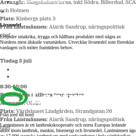
Lantmännen Biorefineries
Arrangör:
Skogsindustrierna, inkl Södra, Billerdud, SCA
och Holmen
Plats:
Kinbergs plats 3
Livsmedel
Från Lantmännen:
Alarik Sandrup, näringspolitisk
chef
Erbjuder smakrika, trygga och hållbara produkter med några av
Nordens mest älskade varumärken. Utvecklar livsmedel som förenklar
vardagen och möter framtidens behov.
Tisdag 5 juli
Lantmännen Cerealia
Lantmännen Unibake
8:30-10:00
Framtidens hållbara transporter
Arrangör:
OKQ8
Plats:
Värdshuset Lindgården, Strandgatan 26
Från jord till bord
Från Lantmännen:
Alarik Sandrup, näringspolitisk
Lantmännen är ett lantbrukskooperativ och norra Europas ledande
chef
aktör inom lantbruk, maskin, bioenergi och livsmedel. Lantmännen ägs
av 17 000 svenska lantbrukare med verksamheter i hela värdekedjan