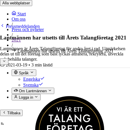
Alla webbplatser
Start
Om oss
/
Pressmeddelanden
Press och nyheter
/
Lantmännen har utsetts till Årets Talangföretag 2021
2021
/
Lantmännen är Årets Talangföretag för andra året i rad. Utmärkelsen
Lantmännen har utsetts till Årets Talangföretag 2021
delas ut till det företag som bäst lyckas attrahera, rekrytera, utveckla
och behålla talanger.
2021-03-19
•
3 min lästid
Språk
Engelska
Svenska
Om Lantmännen
Logga in
Tillbaka