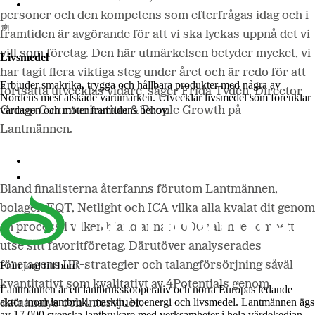
Lantmännen Biorefineries
personer och den kompetens som efterfrågas idag och i
framtiden är avgörande för att vi ska lyckas uppnå det vi
vill som företag. Den här utmärkelsen betyder mycket, vi
Livsmedel
har tagit flera viktiga steg under året och är redo för att
Erbjuder smakrika, trygga och hållbara produkter med några av
fortsätta utvecklas vidare, säger Frida Tydén, Director
Nordens mest älskade varumärken. Utvecklar livsmedel som förenklar
vardagen och möter framtidens behov.
Group Communication & People Growth på
Lantmännen.
Lantmännen Cerealia
Lantmännen Unibake
Bland finalisterna återfanns förutom Lantmännen,
bolagen EQT, Netlight och ICA vilka alla kvalat dit genom
en process i vilken bland annat 6000 talanger ombetts
utse sitt favoritföretag. Därutöver analyserades
företagens HR-strategier och talangförsörjning såväl
Från jord till bord
kvantitativt som kvalitativt av 4Potentials genom
Lantmännen är ett lantbrukskooperativ och norra Europas ledande
aktör inom lantbruk, maskin, bioenergi och livsmedel. Lantmännen ägs
dataanalys och intervjuer.
av 17 000 svenska lantbrukare med verksamheter i hela värdekedjan