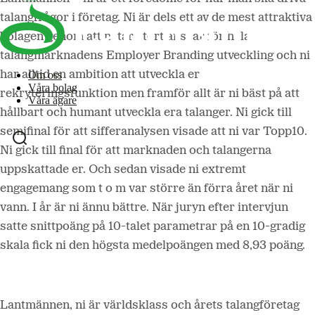
talangfrågor i företag. Ni är dels ett av de mest attraktiva
bolagen genom att ni tar stort ansvar för hela
talangmarknadens Employer Branding utveckling och ni
har alltid en ambition att utveckla er
Om oss
Våra bolag
rekryteringsfunktion men framför allt är ni bäst på att
Våra ägare
hållbart och humant utveckla era talanger. Ni gick till
semifinal för att sifferanalysen visade att ni var Topp10.
Ni gick till final för att marknaden och talangerna
uppskattade er. Och sedan visade ni extremt
engagemang som t o m var större än förra året när ni
vann. I år är ni ännu bättre. När juryn efter intervjun
satte snittpoäng på 10-talet parametrar på en 10-gradig
skala fick ni den högsta medelpoängen med 8,93 poäng.
Lantmännen, ni är världsklass och årets talangföretag