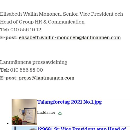
Elisabeth Wallin Mononen,
Senior Vice President och
Head of Group HR & Communication
Tel:
010 556 10 12
E-post:
elisabeth.wallin-mononen@lantmannen.com
Lantmännens pressavdelning
Tel
: 010 556 88 00
E-post
:
press@lantmannen.com
Talangforetag 2021 No.1.jpg
Ladda ner
129681 Sr Vice President amp Head of