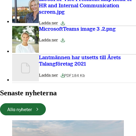
HR and Internal Communication
screen.jpg
Ladda ner
MicrosoftTeams image 3 .2.png
Ladda ner
Lantmännen har utsetts till Årets
Talangföretag 2021
PDF
184 Kb
Ladda ner
Senaste nyheterna
Alla nyheter