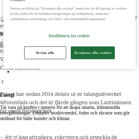
LM2
Genom att klicka på "Acceptera alla cookies" samtycker du till lagring av cookies
Odla
på din enhet för att förbättra navigeringen på webbplatsen, analysera
– Vi är oerhört glada och stolta över utmärkelsen, det är
webbplatsens användning och bistå i våra marknadsföringsinsatser.
ett pris till alla medarbetare på Lantmännen. Det är
Maskiner
också otroligt inspirerande att vi återigen får kvitto på
Inställningar för cookies
att det vi gör placerar oss i framkant när det gäller
Importerar, marknadsför, säljer och underhåller lantbruksmaskiner.
talangfrågor, säger Elisabeth Wallin Mononen, Senior
Avvisa alla
Acceptera alla cookies
Lantmännen Maskin
Vice President och Head of Group HR &
Begagnatbörsen
Communication.
Butik på nätet
Priset har sedan 2014 delats ut av talangnätverket
Energi
4Potentials och det är fjärde gången som Lantmännen
Tar vara på kraften i naturen för att skapa smarta, klimatsnälla
tar emot förstapriset.
energilösningar. Erbjuder biodrivmedel, foder och råvaror som gör
skillnad för både kunder och klimat.
– Att vi kan attrahera, rekrytera och utveckla de