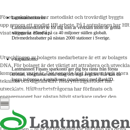
Mer om LM2
Företagskulturen har metodiskt och trovärdigt byggts
Lantmännenkortet
upp genom ett modigt HR arbete. På Lantmännen har HR
Lantmännenkortet är för dig som är verksam inom de gröna
näringarna. Handla på ca 40 miljoner ställen globalt.
visat vägen år efter år.
Drivmedelsrabatter på nästan 2000 stationer i Sverige.
Logga in
Utvecklingen av bolagets medarbetare är ett av bolagets
e-kapitalkonto
DNA. För bolaget är det viktigt att attrahera och utveckla
Lantmännen Finans sparkonto ger dig bra ränta från första
kompetens varje år. Det senaste året har man tagit stora
kronan, obegränsat antal uttag och inga avgifter. Här kan du
logga in/öppna e-kapitalkonto (sparkonto) med BankID.
tekniska och digitala kliv. Rekryteringsstödet har
utvecklats. Hållbarhetsfrågorna har förfinats och
Logga in e-kapitalkonto
engagemanget har nästan blivit starkare under den
svåra tid som vi befinner oss i.
Lantmännen – ni är ett föredöme för hur man ska driva