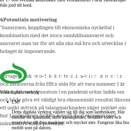
från jord till bord.
4Potentials motivering
”Samsynen, kopplingen till ekonomiska nyckeltal i
kombination med det stora samhällsansvaret och
ansvaret man tar för att alla ska må bra och utvecklas i
bolaget är imponerande.
Förtagets ledare och ledarutvecklingen är extremt bra
och insatserna från HR:s sida för att vara nummer 1 är
Våra digitala verktyg
unika. Att man dessutom i en pandemi orkar ladda om
och både göra ett väldigt bra ekonomiskt resultat liksom
LM²
ett unikt avtryck på talangmarknaden säger mycket om
Detta digitala verktyg vänder sig till dig som lantbrukare. Här
hur Lantmännen lyckats koppla ihop ekonomi med
handlar du spannmål, utför kassatjänster, beställer foder och
reservdelar till dina maskiner och mycket mer. Fungerar lika bra
människors unika potential.
mobilt som på datorn.