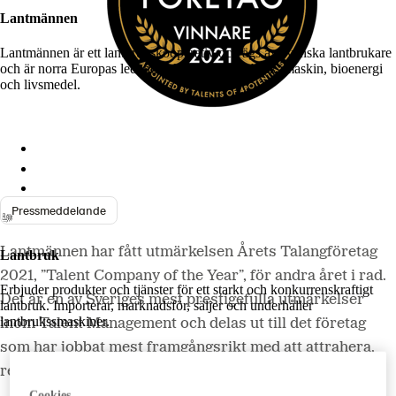
Lantmännen
Lantmännen är ett lantbrukskooperativ och ägs av svenska lantbrukare
och är norra Europas ledande aktör inom lantbruk, maskin, bioenergi
och livsmedel.
Lantmännen
Lantmännen Finans
Lantmännen Fastigheter
Pressmeddelande
Lantmännen har fått utmärkelsen Årets Talangföretag
Lantbruk
2021, ”Talent Company of the Year”, för andra året i rad.
Erbjuder produkter och tjänster för ett starkt och konkurrenskraftigt
Det är en av Sveriges mest prestigefulla utmärkelser
lantbruk. Importerar, marknadsför, säljer och underhåller
lantbrukssmaskiner.
inom Talent Management och delas ut till det företag
som har jobbat mest framgångsrikt med att attrahera,
rekrytera, utveckla och behålla talanger.
Lantmännen Lantbruk
Cookies