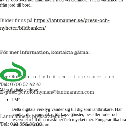
från jord till bord.
Bilder finns på
https://lantmannen.se/press-och-
nyheter/bildbanken/
För mer information, kontakta gärna:
Per Olof Nyman, Lantmännens vd och koncernchef
Tel
:
0706 57 42 47
Våra digitala verktyg
E-post
:
per.olof.nyman@lantmannen.com
LM²
Detta digitala verktyg vänder sig till dig som lantbrukare. Här
handlar du spannmål, utför kassatjänster, beställer foder och
Lantmännens pressavdelning
reservdelar till dina maskiner och mycket mer. Fungerar lika bra
Tel
: 010 556 88 00
mobilt som på datorn.