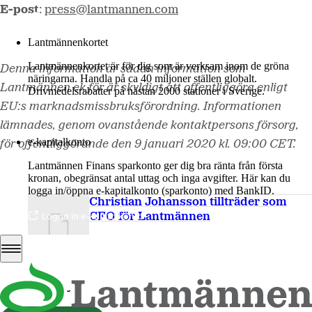
E-post
:
press@lantmannen.com
Mer om LM2
Lantmännenkortet
Lantmännenkortet är för dig som är verksam inom de gröna
Denna information är sådan information som
näringarna. Handla på ca 40 miljoner ställen globalt.
Lantmännen ek för är skyldigt att offentliggöra enligt
Drivmedelsrabatter på nästan 2000 stationer i Sverige.
EU:s marknadsmissbruksförordning. Informationen
Logga in
lämnades, genom ovanstående kontaktpersons försorg,
e-kapitalkonto
för offentliggörande den 9 januari 2020 kl. 09:00 CET.
Lantmännen Finans sparkonto ger dig bra ränta från första
kronan, obegränsat antal uttag och inga avgifter. Här kan du
logga in/öppna e-kapitalkonto (sparkonto) med BankID.
Christian Johansson tillträder som
Logga in e-kapitalkonto
CFO för Lantmännen
PDF
57 Kb
Ladda ner
Senaste nyheterna