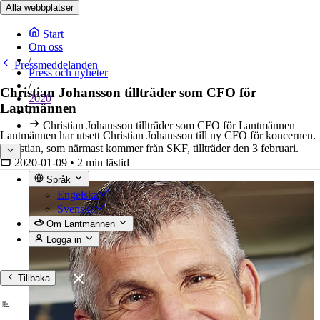
Alla webbplatser
Start
Om oss
/
Pressmeddelanden
Press och nyheter
/
Christian Johansson tillträder som CFO för
2020
Lantmännen
/
Christian Johansson tillträder som CFO för Lantmännen
Lantmännen har utsett Christian Johansson till ny CFO för koncernen.
Christian, som närmast kommer från SKF, tillträder den 3 februari.
2020-01-09
•
2 min lästid
Språk
Engelska
Svenska
Om Lantmännen
Logga in
Tillbaka