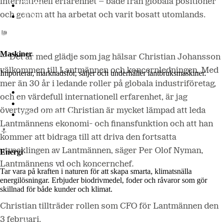
internationell erfarenhet – både från globala positioner
LM2
och genom att ha arbetat och varit bosatt utomlands.
Odla
Maskiner
– Det är med glädje som jag hälsar Christian Johansson
välkommen till Lantmännen och koncernledningen. Med
Importerar, marknadsför, säljer och underhåller lantbruksmaskiner.
mer än 30 år i ledande roller på globala industriföretag,
Lantmännen Maskin
och en värdefull internationell erfarenhet, är jag
Begagnatbörsen
övertygad om att Christian är mycket lämpad att leda
Butik på nätet
Lantmännens ekonomi- och finansfunktion och att han
kommer att bidraga till att driva den fortsatta
utvecklingen av Lantmännen, säger Per Olof Nyman,
Energi
Lantmännens vd och koncernchef.
Tar vara på kraften i naturen för att skapa smarta, klimatsnälla
energilösningar. Erbjuder biodrivmedel, foder och råvaror som gör
skillnad för både kunder och klimat.
Christian tillträder rollen som CFO för Lantmännen den
3 februari.