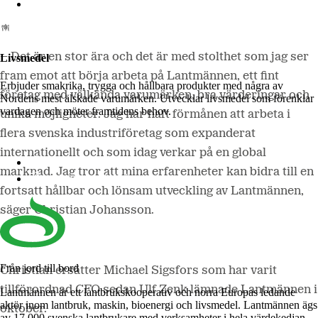
Lantmännen Biorefineries
– Det är en stor ära och det är med stolthet som jag ser
Livsmedel
fram emot att börja arbeta på Lantmännen, ett fint
Erbjuder smakrika, trygga och hållbara produkter med några av
företag med välkända varumärken, bra värderingar och
Nordens mest älskade varumärken. Utvecklar livsmedel som förenklar
vardagen och möter framtidens behov.
unika möjligheter. Jag har haft förmånen att arbeta i
flera svenska industriföretag som expanderat
internationellt och som idag verkar på en global
Lantmännen Cerealia
marknad. Jag tror att mina erfarenheter kan bidra till en
Lantmännen Unibake
fortsatt hållbar och lönsam utveckling av Lantmännen,
säger Christian Johansson.
Från jord till bord
Christian ersätter Michael Sigsfors som har varit
tillförordnad CFO sedan Ulf Zenk lämnade Lantmännen i
Lantmännen är ett lantbrukskooperativ och norra Europas ledande
aktör inom lantbruk, maskin, bioenergi och livsmedel. Lantmännen ägs
oktober.
av 17 000 svenska lantbrukare med verksamheter i hela värdekedjan