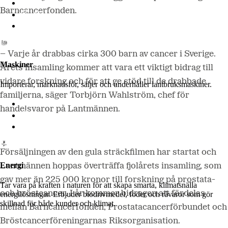
Lantmännen Lantbruk
Barncancerfonden.
LM2
Odla
– Varje år drabbas cirka 300 barn av cancer i Sverige.
Maskiner
Årets insamling kommer att vara ett viktigt bidrag till
vidare forskning och för att ge stöd till de drabbade
Importerar, marknadsför, säljer och underhåller lantbruksmaskiner.
familjerna, säger Torbjörn Wahlström, chef för
Lantmännen Maskin
handelsvaror på Lantmännen.
Begagnatbörsen
Butik på nätet
Försäljningen av den gula sträckfilmen har startat och
Energi
Lantmännen hoppas överträffa fjolårets insamling, som
gav mer än 225 000 kronor till forskning på prostata-
Tar vara på kraften i naturen för att skapa smarta, klimatsnälla
och bröstcancer. I år kommer bidragen att fördelas
energilösningar. Erbjuder biodrivmedel, foder och råvaror som gör
skillnad för både kunder och klimat.
mellan Barncancerfonden, Prostatacancerförbundet och
Bröstcancerföreningarnas Riksorganisation.