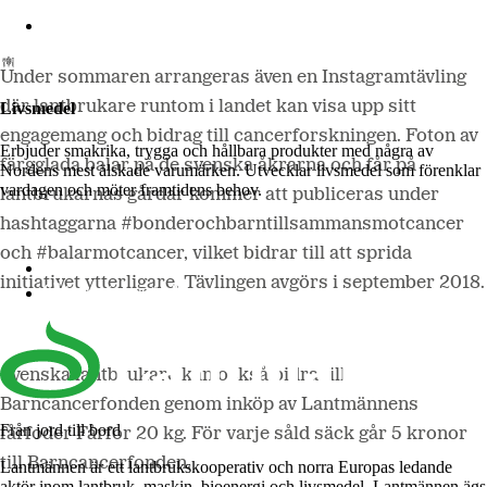
Lantmännen Biorefineries
Under sommaren arrangeras även en Instagramtävling
där lantbrukare runtom i landet kan visa upp sitt
Livsmedel
engagemang och bidrag till cancerforskningen. Foton av
Erbjuder smakrika, trygga och hållbara produkter med några av
färgglada balar på de svenska åkrarna och får på
Nordens mest älskade varumärken. Utvecklar livsmedel som förenklar
vardagen och möter framtidens behov.
lantbrukarnas gårdar kommer att publiceras under
hashtaggarna #bonderochbarntillsammansmotcancer
och #balarmotcancer, vilket bidrar till att sprida
Lantmännen Cerealia
initiativet ytterligare. Tävlingen avgörs i september 2018.
Lantmännen Unibake
Svenska lantbrukare kan också bidra till
Barncancerfonden genom inköp av Lantmännens
Från jord till bord
fårfoder Fårfor 20 kg. För varje såld säck går 5 kronor
till Barncancerfonden.
Lantmännen är ett lantbrukskooperativ och norra Europas ledande
aktör inom lantbruk, maskin, bioenergi och livsmedel. Lantmännen ägs