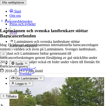
Alla webbplatser
Start
Om oss
/
Pressmeddelanden
Press och nyheter
/
Lantmännen och svenska lantbrukare stöttar
2018
Barncancerfonden
/
Lantmännen och svenska lantbrukare stöttar
Idag 15 februari uppmärksammas internationella barncancerdagen
Barncancerfonden
runtom i världen och även på Lantmännen. Sveriges lantbrukare,
Trioplast och Lantmännen bidrar gemensamt till
barncancerforskningen genom försäljning av gul sträckfilm under
2018. Lantmännen säljer också ett foder under våren till förmån för
Språk
Barncancerfonden.
Engelska
2018-02-15
•
2 min lästid
Svenska
Om Lantmännen
Logga in
Tillbaka