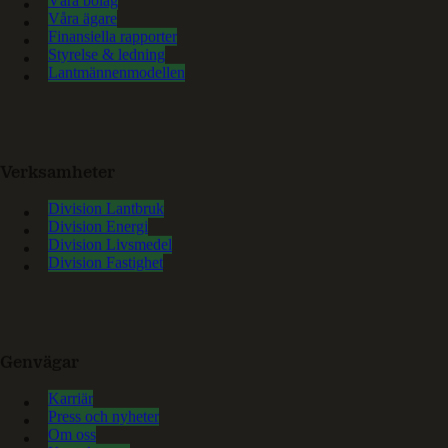
Våra bolag
Våra ägare
Finansiella rapporter
Styrelse & ledning
Lantmännenmodellen
Verksamheter
Division Lantbruk
Division Energi
Division Livsmedel
Division Fastighet
Genvägar
Karriär
Press och nyheter
Om oss