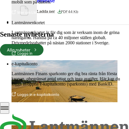
Release
mobilt som på datorn.
PDF
44 Kb
Ladda ner
Mer om LM2
Lantmännenkortet
Lantmännenkortet är för dig som är verksam inom de gröna
Senaste nyheterna
näringarna. Handla på ca 40 miljoner ställen globalt.
Drivmedelsrabatter på nästan 2000 stationer i Sverige.
Alla nyheter
Logga in
e-kapitalkonto
Lantmännen Finans sparkonto ger dig bra ränta från första
kronan, obegränsat antal uttag och inga avgifter. Här kan du
logga in/öppna e-kapitalkonto (sparkonto) med BankID.
Logga in e-kapitalkonto