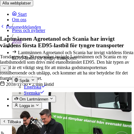
Alla webbplatser
Start
Om oss
/
Pressmeddelanden
Press och nyheter
/
Lantmännen Agroetanol och Scania har invigt
2018
världens första ED95-lastbil för tyngre transporter
/
Lantmännen Agroetanol och Scania har invigt världens första
Torsdagen den 29 november invigde Lantmännen och Scania en ny
ED95-lastbil för tyngre transporter
lastbilsmodell som drivs med etanolbränslet ED95. Den här typen av
lastbil är ett viktigt steg för att minska godstransporternas
fossilberoende och utsläpp, och kommer att ha stor betydelse för det
framtida klimatarbetet.
Språk
2018-11-30
•
2 min lästid
Engelska
Svenska
Om Lantmännen
Logga in
Tillbaka