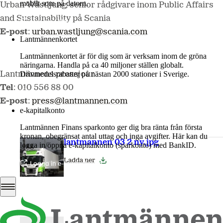
mobilt som på datorn.
Urban Wästljung, senior rådgivare inom Public Affairs
and Sustainability på Scania
Mer om LM2
E-post
:
urban.wastljung@scania.com
Lantmännenkortet
Lantmännenkortet är för dig som är verksam inom de gröna
näringarna. Handla på ca 40 miljoner ställen globalt.
Drivmedelsrabatter på nästan 2000 stationer i Sverige.
Lantmännens pressjour
Tel
: 010 556 88 00
Logga in
E-post
:
press@lantmannen.com
e-kapitalkonto
Lantmännen Finans sparkonto ger dig bra ränta från första
kronan, obegränsat antal uttag och inga avgifter. Här kan du
lantmannen 03 2 ny.jpg
logga in/öppna e-kapitalkonto (sparkonto) med BankID.
Ladda ner
Logga in e-kapitalkonto
Release
PDF
58 Kb
Ladda ner