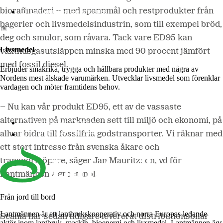
Lantmännen Biorefineries
bioraffinaderi – med spannmål och restprodukter från
bagerier och livsmedelsindustrin, som till exempel bröd,
deg och smulor, som råvara. Tack vare ED95 kan
Livsmedel
växthusgasutsläppen minska med 90 procent jämfört
med fossil diesel.
Erbjuder smakrika, trygga och hållbara produkter med några av
Nordens mest älskade varumärken. Utvecklar livsmedel som förenklar
vardagen och möter framtidens behov.
– Nu kan vår produkt ED95, ett av de vassaste
alternativen på marknaden sett till miljö och ekonomi, på
Lantmännen Cerealia
Lantmännen Unibake
allvar bidra till fossilfria godstransporter. Vi räknar med
ett stort intresse från svenska åkare och
transportköpare, säger Jan Mauritzson, vd för
Lantmännen Agroetanol.
Från jord till bord
Lantmännen är ett lantbrukskooperativ och norra Europas ledande
Scania har sedan tidigare levererat distributionsbilar
aktör inom lantbruk, maskin, bioenergi och livsmedel. Lantmännen ägs