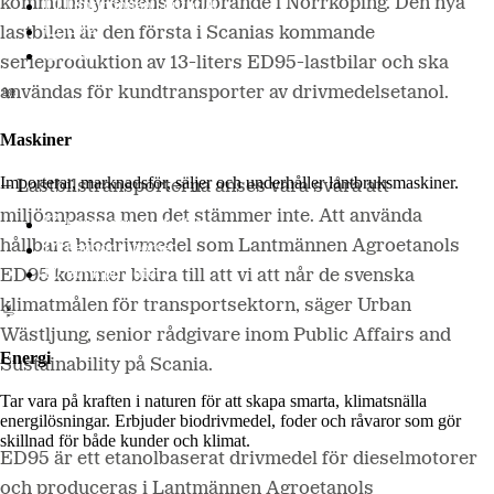
kommunstyrelsens ordförande i Norrköping. Den nya
Lantmännen Lantbruk
LM2
lastbilen är den första i Scanias kommande
Odla
serieproduktion av 13-liters ED95-lastbilar och ska
användas för kundtransporter av drivmedelsetanol.
Maskiner
Importerar, marknadsför, säljer och underhåller lantbruksmaskiner.
– Lastbilstransporterna anses vara svåra att
miljöanpassa men det stämmer inte. Att använda
Lantmännen Maskin
hållbara biodrivmedel som Lantmännen Agroetanols
Begagnatbörsen
Butik på nätet
ED95 kommer bidra till att vi att når de svenska
klimatmålen för transportsektorn, säger Urban
Wästljung, senior rådgivare inom Public Affairs and
Energi
Sustainability på Scania.
Tar vara på kraften i naturen för att skapa smarta, klimatsnälla
energilösningar. Erbjuder biodrivmedel, foder och råvaror som gör
skillnad för både kunder och klimat.
ED95 är ett etanolbaserat drivmedel för dieselmotorer
och produceras i Lantmännen Agroetanols