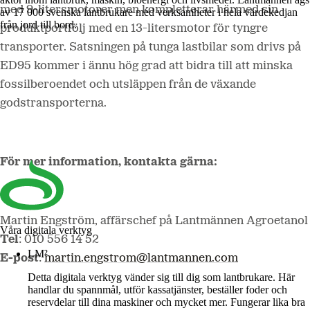
med 9-litersmotorer men kompletterar härmed sin
av 17 000 svenska lantbrukare med verksamheter i hela värdekedjan
från jord till bord.
produktportfölj med en 13-litersmotor för tyngre
transporter. Satsningen på tunga lastbilar som drivs på
ED95 kommer i ännu hög grad att bidra till att minska
fossilberoendet och utsläppen från de växande
godstransporterna.
För mer information, kontakta gärna:
Martin Engström, affärschef på Lantmännen Agroetanol
Våra digitala verktyg
Tel
: 010 556 14 52
LM²
E-post
:
martin.engstrom@lantmannen.com
Detta digitala verktyg vänder sig till dig som lantbrukare. Här
handlar du spannmål, utför kassatjänster, beställer foder och
reservdelar till dina maskiner och mycket mer. Fungerar lika bra