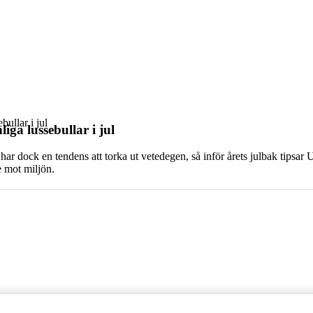
bullar i jul
ga lussebullar i jul
 har dock en tendens att torka ut vetedegen, så inför årets julbak tips
e mot miljön.