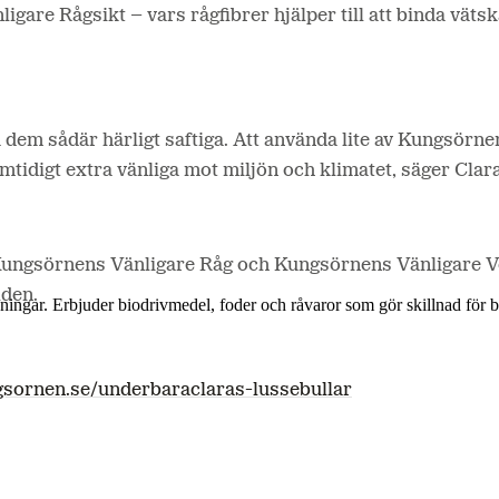
gare Rågsikt – vars rågfibrer hjälper till att binda vätsk
 få dem sådär härligt saftiga. Att använda lite av Kungsörn
mtidigt extra vänliga mot miljön och klimatet, säger Clar
ungsörnens Vänligare Råg och Kungsörnens Vänligare Ve
lden.
lösningar. Erbjuder biodrivmedel, foder och råvaror som gör skillnad för
sornen.se/underbaraclaras-lussebullar