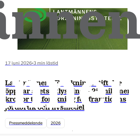
17 juni 2026
•
3 min lästid
Lantmännens Forskningsstiftelse
öppnar årets utlysning – 25 miljoner
kronor till forskning för framtidens
jordbruk och livsmedel
Pressmeddelande
2026