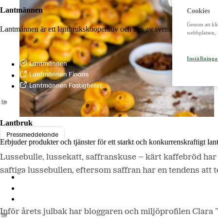
Lantmännen
Cookies
Genom att kli
Lantmännen är ett lantbrukskooperativ och ägs av svenska lantbrukare 
webbplatsen, 
Inställninga
Lantmännen
Lantmännen Finans
Lantmännen Fastigheter
Lantbruk
Pressmeddelande
Erbjuder produkter och tjänster för ett starkt och konkurrenskraftigt la
Lussebulle, lussekatt, saffranskuse – kärt kaffebröd har m
saftiga lussebullen, eftersom saffran har en tendens att 
Lantmännen Lantbruk
LM2
Odla
Inför årets julbak har bloggaren och miljöprofilen Clara 