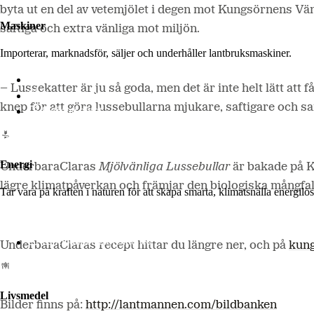
byta ut en del av vetemjölet i degen mot Kungsörnens Vänli
Maskiner
saftiga och extra vänliga mot miljön.
Importerar, marknadsför, säljer och underhåller lantbruksmaskiner.
Lantmännen Maskin
– Lussekatter är ju så goda, men det är inte helt lätt att
Begagnatbörsen
knep för att göra lussebullarna mjukare, saftigare och sa
Butik på nätet
Energi
UnderbaraClaras
Mjölvänliga Lussebullar
är bakade på K
lägre klimatpåverkan och främjar den biologiska mångfa
Tar vara på kraften i naturen för att skapa smarta, klimatsnälla energi
Lantmännen Biorefineries
UnderbaraClaras recept hittar du längre ner, och på
kung
Livsmedel
Bilder finns på:
http://lantmannen.com/bildbanken