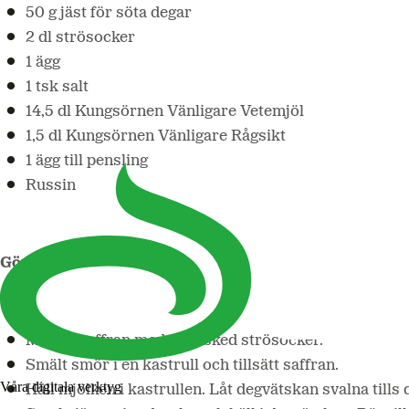
50 g jäst för söta degar
2 dl strösocker
1 ägg
1 tsk salt
14,5 dl Kungsörnen Vänligare Vetemjöl
1,5 dl Kungsörnen Vänligare Rågsikt
1 ägg till pensling
Russin
Gör så här:
Mortla saffran med en tesked strösocker.
Smält smör i en kastrull och tillsätt saffran.
Våra digitala verktyg
Häll mjölken i kastrullen. Låt degvätskan svalna tills