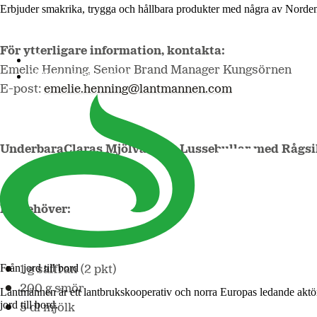
Erbjuder smakrika, trygga och hållbara produkter med några av Norde
För ytterligare information, kontakta:
Lantmännen Cerealia
Emelie Henning, Senior Brand Manager Kungsörnen
Lantmännen Unibake
E-post:
emelie.henning@lantmannen.com
UnderbaraClaras Mjölvänliga Lussebullar med Rågs
Du behöver:
Från jord till bord
1 g saffran (2 pkt)
200 g smör
Lantmännen är ett lantbrukskooperativ och norra Europas ledande aktö
jord till bord.
5 dl mjölk