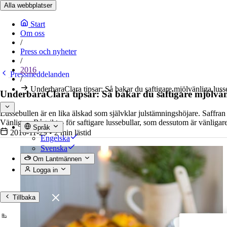
Alla webbplatser
Start
Om oss
/
Press och nyheter
/
2016
Pressmeddelanden
/
UnderbaraClara tipsar: Så bakar du saftigare mjölvänliga lusse
UnderbaraClara tipsar: Så bakar du saftigare mjölvänli
Lussebullen är en lika älskad som självklar julstämningshöjare. Saffran
Vänligare Rågsikt – för saftigare lussebullar, som dessutom är vänligar
Språk
2016-11-29
•
2 min lästid
Engelska
Svenska
Om Lantmännen
Logga in
Tillbaka