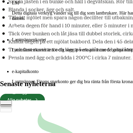
Smula jästen i en bunke och häll i degvätskan. Rör til
LM²
Blanda i socker, ägg och salt.
Detta digitala verktyg vänder sig till dig som lantbrukare. Här h
Tillsätt mjölet men spara någon deciliter till utbakni
datorn.
Arbeta degen för hand i 10 minuter, eller 5 minuter i
Mer om LM2
Täck över bunken och låt jäsa till dubbel storlek, cir
Lantmännenkortet
Knåda degen på ett mjölat bakbord. Dela den i 45 delar
Tryck fast russinen och lägg på en plåt med bakplåtsp
Lantmännenkortet är för dig som är verksam inom de gröna näring
Pensla med ägg och grädda i 200ºC i cirka 7 minuter. 
Logga in
e-kapitalkonto
Lantmännen Finans sparkonto ger dig bra ränta från första krona
Senaste nyheterna
Logga in e-kapitalkonto
Alla nyheter