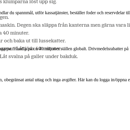
ls klumparna löst upp sig.
andlar du spannmål, utför kassatjänster, beställer foder och reservdelar 
ngen.
 maskin. Degen ska släppa från kanterna men gärna vara lit
ka 40 minuter.
 och baka ut till lussekatter.
apper. Låt jäsa 40 minuter.
arna. Handla på ca 40 miljoner ställen globalt. Drivmedelsrabatter på 
Låt svalna på galler under bakduk.
n, obegränsat antal uttag och inga avgifter. Här kan du logga in/öppna