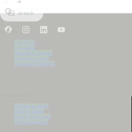
Ja tack
Om oss
Våra bolag
Våra ägare
Finansiella rapporter
Styrelse & ledning
Lantmännenmodellen
Verksamheter
Division Lantbruk
Division Energi
Division Livsmedel
Division Fastighet