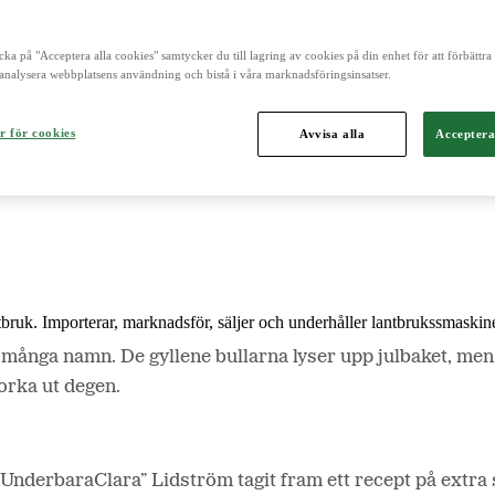
cka på "Acceptera alla cookies" samtycker du till lagring av cookies på din enhet för att förbättr
och är norra Europas ledande aktör inom lantbruk, maskin, bioenergi o
analysera webbplatsens användning och bistå i våra marknadsföringsinsatser.
r för cookies
Avvisa alla
Acceptera
ntbruk. Importerar, marknadsför, säljer och underhåller lantbrukssmaskine
ånga namn. De gyllene bullarna lyser upp julbaket, men det 
torka ut degen.
”UnderbaraClara” Lidström tagit fram ett recept på extra 