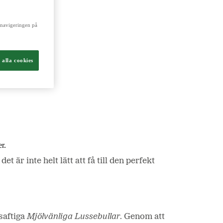
a navigeringen på
ch livsmedel.
 alla cookies
r.
är inte helt lätt att få till den perfekt
saftiga
Mjölvänliga Lussebullar
. Genom att