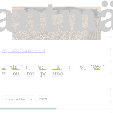
30 juni 2026
•
4 min lästid
Lantmännens skördeprognos 2026: 5
miljoner ton spannmål
Pressmeddelande
2026